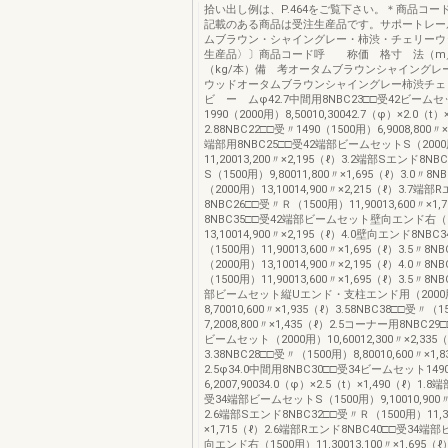
拾い出し例は、P.464をご覧下さい。＊商品コー
記載のある商品は受注生産品です。サポートレー
ムブラウン・シャイングレー・柿渋・チェリーウ
生産品〉〕商品コード呼 称価 格寸 法（m
（kg/本）備 考オータムブラウンシャイングレ
ウッドオータムブラウンシャイングレー柿渋チェ
ビ ー ムφ42.7中間用8NBC23□□受42ビーム
1990（2000用）8,50010,30042.7（φ）×2.0（t）
2.88NBC22□□受〃1490（1500用）6,9008,800〃×
端部用8NBC25□□受42端部ビームセットS（200
11,20013,200〃×2,195（ℓ）3.2端部Sエンド8NB
S（1500用）9,80011,800〃×1,695（ℓ）3.0〃8
（2000用）13,10014,900〃×2,215（ℓ）3.7端部
8NBC26□□受〃Ｒ（1500用）11,90013,600〃×1,
8NBC35□□受42端部ビームセット壁向エンド右（2
13,10014,900〃×2,195（ℓ）4.0壁向エンド8NB
（1500用）11,90013,600〃×1,695（ℓ）3.5〃8
（2000用）13,10014,900〃×2,195（ℓ）4.0〃8
（1500用）11,90013,600〃×1,695（ℓ）3.5〃8N
部ビームセット縦Uエンド・支柱エンド用（2000
8,70010,600〃×1,935（ℓ）3.58NBC38□□受〃（
7,2008,800〃×1,435（ℓ）2.5コーナー用8NBC2
ビームセット（2000用）10,60012,300〃×2,335
3.38NBC28□□受〃（1500用）8,80010,600〃×1,
2.5φ34.0中間用8NBC30□□受34ビームセット149
6,2007,90034.0（φ）×2.5（t）×1,490（ℓ）1.8
受34端部ビームセットS（1500用）9,10010,900〃
2.6端部Sエンド8NBC32□□受〃Ｒ（1500用）11,30
×1,715（ℓ）2.6端部Rエンド8NBC40□□受34
向エンド右（1500用）11,30013,100〃×1,695（