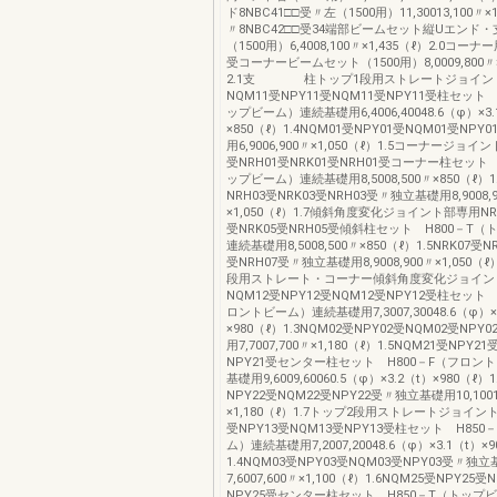
ド8NBC41□□受〃左（1500用）11,30013,100〃×1
〃8NBC42□□受34端部ビームセット縦Uエンド
（1500用）6,4008,100〃×1,435（ℓ）2.0コーナー
受コーナービームセット（1500用）8,0009,800〃×
2.1支 柱トップ1段用ストレートジョイン
NQM11受NPY11受NQM11受NPY11受柱セット 
ップビーム）連続基礎用6,4006,40048.6（φ）×3.
×850（ℓ）1.4NQM01受NPY01受NQM01受NP
用6,9006,900〃×1,050（ℓ）1.5コーナージョイ
受NRH01受NRK01受NRH01受コーナー柱セット 
ップビーム）連続基礎用8,5008,500〃×850（ℓ）1.
NRH03受NRK03受NRH03受〃独立基礎用8,9008,
×1,050（ℓ）1.7傾斜角度変化ジョイント部専用NRK
受NRK05受NRH05受傾斜柱セット H800－T
連続基礎用8,5008,500〃×850（ℓ）1.5NRK07受N
受NRH07受〃独立基礎用8,9008,900〃×1,050（
段用ストレート・コーナー傾斜角度変化ジョイン
NQM12受NPY12受NQM12受NPY12受柱セット 
ロントビーム）連続基礎用7,3007,30048.6（φ）×
×980（ℓ）1.3NQM02受NPY02受NQM02受NP
用7,7007,700〃×1,180（ℓ）1.5NQM21受NPY2
NPY21受センター柱セット H800－F（フロン
基礎用9,6009,60060.5（φ）×3.2（t）×980（ℓ）
NPY22受NQM22受NPY22受〃独立基礎用10,1001
×1,180（ℓ）1.7トップ2段用ストレートジョイン
受NPY13受NQM13受NPY13受柱セット H85
ム）連続基礎用7,2007,20048.6（φ）×3.1（t）×
1.4NQM03受NPY03受NQM03受NPY03受〃独
7,6007,600〃×1,100（ℓ）1.6NQM25受NPY25受
NPY25受センター柱セット H850－T（トップ