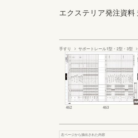
エクステリア発注資料 規格
手すり
サポートレール1型・2型・3型
462
463
左ページから抽出された内容