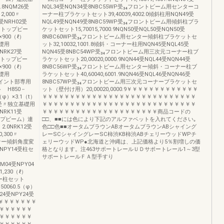
1.8NQM26受
NQL34受NQN34受8NBC55WP受₃₄フロントビーム用センターコ
2,000〃
ーナー柱ブラケットセット39,40039,4002.0傾斜柱用NQN49受
受NRH02受
NQL49受NQN49受8NBC59WP受₃₄フロントビーム用傾斜柱ブラ
T（トップビー
ケットセット15,70015,7000.9NQN50受NQL50受NQN50受
×900（ℓ）
8NBC60WP受₃₄フロントビーム用センター傾斜柱ブラケットセ
基礎用
ット32,10032,1001.8傾斜・コーナー柱用NQN45受NQL45受
受NRK27受
NQN45受8NBC54WP受₃₄フロントビーム用三次元コーナー柱ブ
（トップビー
ラケットセット20,00020,0000.9NQN44受NQL44受NQN44受
×900（ℓ）
8NBC56WP受₃₄フロントビーム用センター傾斜・コーナー柱ブ
基礎用
ラケットセット40,60040,6001.9NQN46受NQL46受NQN46受
ジョイント部専用
8NBC57WP受₃₄フロントビーム用三次元コーナーブラケットセ
ト H850－
ット（壁付け用）20,00020,0000.9￥￥￥￥￥￥￥￥￥￥￥￥￥
（φ）×3.1（t）
￥￥￥￥￥￥￥￥￥￥￥￥￥￥￥￥￥￥￥￥￥￥￥￥￥￥￥￥
08受〃独立基礎用
￥￥￥￥￥￥￥￥￥￥￥￥￥￥￥￥￥￥￥￥￥￥￥￥￥￥￥￥
受NRK11受
￥￥￥￥￥￥￥￥￥￥￥￥￥￥￥￥￥￥￥￥￥商品コードの
ップビーム）連
□□、■■には色により下記のアルファベットを入れてください｡
）2.0NRK12受
色□□色■■オータムブラウンABオータムブラウンABシャイング
,300〃
レーSCシャイングレーSC柿渋KB柿渋ABチェリーウッドWPチ
ーナー傾斜角度変
ェリーウッドWP●北海道と沖縄は、上記価格より5％割増しの価
NPY14受柱セ
格となります。注463サポートレールＵＤサポートレール1～3型
サポートレールＦＡ型手すり
NQM04受NPY04
,230（ℓ）
ンター柱セット
0060.5（φ）
M24受NPY24受
3￥￥￥￥￥￥￥￥￥
￥￥￥￥￥￥
￥￥￥￥￥￥