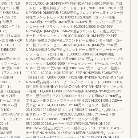
,695（ℓ）3.0
9,7009,7000.6NQM49受NPY49受NQM49受8NBC51WP受₄₂フロ
・支柱エンド用
ントビーム用傾斜柱ブラケットセット15,70015,7001.0NQM50受
用8NBC33□□
NPY50受NQM50受8NBC52WP受₄₂フロントビーム用センター傾
1,835（ℓ）
斜柱ブラケットセット32,10032,1002.0傾斜・コーナー柱用
ト部専用
NQM20受NPY20受NQM20受8NBC43WP受トップビーム用三次
H800－T（ト
元コーナー柱ブラケットセット10,30010,3000.6NQM45受
1（t）
NPY45受NQM45受8NBC46WP受₄₂フロントビーム用三次元コー
Y01受〃独立基礎
ナー柱ブラケットセット20,00020,0000.9NQM44受NPY44受
ント部専用NRK01
NQM44受8NBC48WP受₄₂フロントビーム用センター傾斜・コー
H800－T（ト
ナー柱ブラケットセット40,60040,6002.0NQM46受NPY46受
5NRK03受
NQM46受8NBC49WP受₄₂フロントビーム用三次元コーナーブラ
900〃
ケットセット（壁付け用）20,00020,0000.9φ34.0用中間用
05受NRH05
NQN33受NQL33受NQN33受8NBC66WP受₃₄フロントビームブラ
（トップビーム）
ケットセット8,6008,6000.4ビームインナー、ビームカバー入り
RH07受NRK07
NQN31受NQL31受NQN31受8NBC67WP受〃（センター柱用）
ℓ）1.7フロント1
11,60011,6000.8〃NQN39受NQL39受NQN39受8NBC68WP受〃
ト部兼用
（壁付け用）7,0007,0000.4〃端部用NNY43受NNZ43受NNY43受
H800－F（フ
NNZ43受₃₄端部フロントビームブラケットセット8,6008,6000.4
3.1（t）
取付説明書同梱NNY41受NNZ41受NNY41受NNZ41受〃（センタ
Y02受〃独立基礎
ー柱用）11,60011,6000.8〃NNY49受NNZ49受NNY49受NNZ49
1受NQM21受
受〃（壁付け用）7,2007,2000.4〃支柱エンド用8NBC19■■受₃₄
トビーム）連続
支柱エンド用フロントブラケット右14,30014,3001.08NBC20■■
1.8NQM22受
受〃左14,30014,3001.08NBC21■■受〃（センター柱用）
0,100〃
23,10023,1001.5傾斜縦Ｕエンド用8NBC16■■受₄₂・₃₄縦Uエンド
ト部専用NQM13
用フロントブラケット右33,00033,0003.08NBC17■■受〃左
0－T（トップビー
33,00033,0003.08NBC18■■受〃（センター柱用）
900（ℓ）
55,00055,0005.0コーナー用NQN70受NQL70受NQN70受
立基礎用
8NBC61WP受₃₄三次元コーナー継手セット10,30010,3000.4コー
NQM25受
ナー柱用NQN48受NQL48受NQN48受8NBC58WP受₃₄フロントビ
ビーム）連続基
ーム用コーナー柱ブラケットセット19,40019,4001.0NQN34受