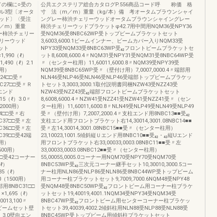
ドの欄に○受の
公共エクステリア総合カタログP.556商品コード呼 称価 格
ル3型〔オータ
寸 法（m／m）重量（kg/本）備 考オータムブラウンシャイ
ッド〕〈受注
ングレー柿渋チェリーウッドオータムブラウンシャイングレー
／m）重量
柿渋チェリーウッドブラケットφ42.7用中間用NQM36受NPY36
ー柿渋チェリー
受NQM36受8NBC62WP受トップビームブラケットセット
リーウッド
3,6003,6000.1ビームインナー、ビームカバー入りNQM33受
セット
NPY33受NQM33受8NBC63WP受₄₂フロントビームブラケットセ
×1,990（ℓ）
ット8,6008,6000.4〃NQM31受NPY31受NQM31受8NBC64WP受
1,490（ℓ）2.1
〃（センター柱用）11,60011,6000.8〃NQM39受NPY39受
0用）
NQM39受8NBC65WP受〃（壁付け用）7,0007,0000.4〃端部用
C24□□受〃
NLN46受NLP46受NLN46受NLP46受端部トップビームブラケッ
NBC27□□受〃Ｒ
トセット3,3003,3000.1取付説明書同梱NZW43受NZZ43受
Rエンド
NZW43受NZZ43受₄₂端部フロントビームブラケットセット
715（ℓ）3.0〃
8,6008,6000.4〃NZW41受NZZ41受NZW41受NZZ41受〃（セン
000用）
ター柱用）11,60011,6000.8〃NLN49受NLP49受NLN49受NLP49
C34□□受〃右
受〃（壁付け用）7,2007,2000.4〃支柱エンド用8NBC13■■受₄₂
NBC37□□受〃左
支柱エンド用フロントブラケット右14,30014,3001.08NBC14■■
NBC36□□受〃左
受〃左14,30014,3001.08NBC15■■受〃（センター柱用）
BC39□□受42端
23,10023,1001.5傾斜縦Ｕエンド用8NBC10■■受₄₂・₄₂縦Uエンド
用）
用フロントブラケット右33,00033,0003.08NBC11■■受〃左
1500用）
33,00033,0003.08NBC12■■受〃（センター柱用）
9□□受42コーナー
55,00055,0005.0コーナー用NQM70受NPY70受NQM70受
（ℓ）
8NBC53WP受₄₂三次元コーナー継手セット10,30010,3000.5コー
835（ℓ）
ナー柱用NLN86受NLP86受NLN86受8NBC44WP受トップビーム
0（1500用）
用コーナー柱ブラケットセット9,7009,7000.6NQM48受NPY48
端部用8NBC31□□
受NQM48受8NBC50WP受₄₂フロントビーム用コーナー柱ブラケ
×1,695（ℓ）
ットセット19,40019,4001.1NQM34受NPY34受NQM34受
013,100〃
8NBC47WP受₄₂フロントビーム用センターコーナー柱ブラケッ
端部ビームセット壁
トセット39,40039,4002.2傾斜柱用NLN88受NLP88受NLN88受
ℓ）3.0壁向エン
8NBC45WP受トップビーム用傾斜柱ブラケットセット