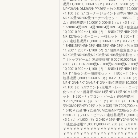
礎用11,30011,30060.5（φ）×3.2（t）×900（ℓ）
NPY26受NQM26受NPY26受〃独立基礎用12,0001
×1,100（ℓ）2.1コーナージョイント部専用NRK02
NRK02受NRH02受コーナー柱セット H850－
ム）連続基礎用10,00010,00048.6（φ）×3.1（t）
1.6NRK04受NRH04受NRK04受NRH04受〃独立
10,90010,900〃×1,100（ℓ）1.8NRK27受NRH27
NRH27受センターコーナー柱セット H850－T
ム）連続基礎用10,80010,80060.5（φ）×3.2（t）
1.8NRK28受NRH28受NRK28受NRH28受〃独立
11,20011,200〃×1,100（ℓ）2.1傾斜角度変更
NRK06受NRH06受NRK06受NRH06受傾斜柱セッ
T（トップビーム）連続基礎用10,00010,00048.6
×900（ℓ）1.6NRK08受NRH08受NRK08受NRH
10,90010,900〃×1,100（ℓ）1.8NRK11受NRH11
NRH11受センター傾斜柱セット H850－T（ト
続基礎用9,8009,80060.5（φ）×3.2（t）×900（ℓ
NRH12受NRK12受NRH12受〃独立基礎用10,30010
×1,100（ℓ）2.3フロント2段用ストレート・コ
化ジョイント部兼用NQM14受NPY14受NQM14受
ット H850－F（フロントビーム）連続基礎用
9,2009,20048.6（φ）×3.1（t）×1,030（ℓ）1.3
受NQM04受NPY04受〃独立基礎用9,7009,700〃×1
1.5NQM23受NPY23受NQM23受NPY23受セ
H850－F（フロントビーム）連続基礎用10,50010,5
×3.2（t）×1,030（ℓ）2.0NQM24受NPY24受NQ
〃独立基礎用11,00011,000〃×1,230（ℓ）2.
￥￥￥￥￥￥￥￥￥￥￥￥￥￥￥￥￥￥￥￥￥￥
￥￥￥￥￥￥￥￥￥￥￥￥￥￥￥￥￥￥￥￥￥￥