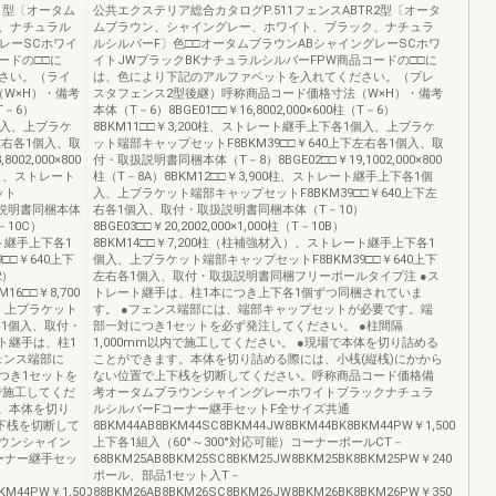
1型〔オータム
公共エクステリア総合カタログP.511フェンスABTR2型〔オータ
、ナチュラル
ムブラウン、シャイングレー、ホワイト、ブラック、ナチュラ
レーSCホワイ
ルシルバーF〕色□□オータムブラウンABシャイングレーSCホワ
ードの□□に
イトJWブラックBKナチュラルシルバーFPW商品コードの□□に
さい。（ライ
は、色により下記のアルファベットを入れてください。（プレ
W×H）・備考
スタフェンス2型後継）呼称商品コード価格寸法（W×H）・備考
（T－6）
本体（T－6）8BGE01□□￥16,8002,000×600柱（T－6）
1個入、上ブラケ
8BKM11□□￥3,200柱、ストレート継手上下各1個入、上ブラケ
左右各1個入、取
ット端部キャップセットF8BKM39□□￥640上下左右各1個入、取
02,000×800
付・取扱説明書同梱本体（T－8）8BGE02□□￥19,1002,000×800
入）、ストレート
柱（T－8A）8BKM12□□￥3,900柱、ストレート継手上下各1個
ット
入、上ブラケット端部キャップセットF8BKM39□□￥640上下左
扱説明書同梱本体
右各1個入、取付・取扱説明書同梱本体（T－10）
T－10C）
8BGE03□□￥20,2002,000×1,000柱（T－10B）
ート継手上下各1
8BKM14□□￥7,200柱（柱補強材入）、ストレート継手上下各1
□□￥640上下
個入、上ブラケット端部キャップセットF8BKM39□□￥640上下
2）
左右各1個入、取付・取扱説明書同梱フリーポールタイプ注 ●ス
M16□□￥8,700
トレート継手は、柱1本につき上下各1個ずつ同梱されていま
、上ブラケット
す。 ●フェンス端部には、端部キャップセットが必要です。端
各1個入、取付・
部一対につき1セットを必ず発注してください。 ●柱間隔
ト継手は、柱1
1,000mm以内で施工してください。 ●現場で本体を切り詰める
ェンス端部に
ことができます。本体を切り詰める際には、小桟(縦桟)にかから
つき1セットを
ない位置で上下桟を切断してください。呼称商品コード価格備
で施工してくだ
考オータムブラウンシャイングレーホワイトブラックナチュラ
。本体を切り
ルシルバーFコーナー継手セットF全サイズ共通
下桟を切断して
8BKM44AB8BKM44SC8BKM44JW8BKM44BK8BKM44PW￥1,500
ウンシャイン
上下各1組入（60°～300°対応可能）コーナーポールCT－
ーナー継手セッ
68BKM25AB8BKM25SC8BKM25JW8BKM25BK8BKM25PW￥240
ポール、部品1セット入T－
KM44PW￥1,500
88BKM26AB8BKM26SC8BKM26JW8BKM26BK8BKM26PW￥350