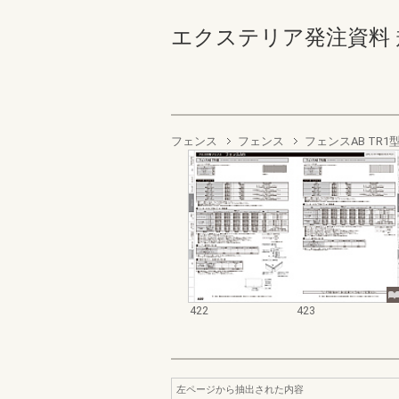
エクステリア発注資料 規格
フェンス
フェンス
フェンスAB TR1
422
423
左ページから抽出された内容