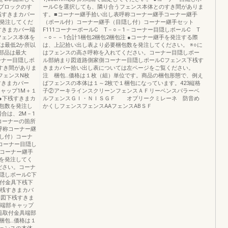
ブロックのす
ールCを選択しても、隣り合うフェンス本体とのすき間がありま
桟すきまカバー
す。■コーナー継手拾い出し表呼称コーナー継手コーナー継手
を発注してくだ
（ポール付）コーナー継手（目隠し付）コーナー継手セット
すきまカバー端
F111コーナーポールC T－○－1－コーナー目隠しポールC T
フェンス本体を
－○－－1合計1梱包2梱包2梱包注 ●コーナー継手を発注する際
は最低2か所以
は、上記拾い出し表より必要梱包数を発注してください。 ※○に
部品は最大
はフェンスの高さ呼称を入れてください。コーナー目隠しポー
ーナー目隠しポ
ル部納まり図道路側家側コーナー目隠しポールCフェンス下桟す
すき間がありま
きまカバー拾い出し表については左ページをご覧ください。
フェンスN枚
注 梱包…価格は１枚（組）単位です。商品の梱包形態で、例え
すきまカバー
ばフェンスの本体は１～2枚で１梱包になっています。423縦格
キャップ1M＋１
子②アーキラインスクリーンフェンスＡＦリーベンスパラーベ
 ●下桟すきまカ
ルフェンスＧＩ・ＮＩＳＧＦ オブリークミレーネ 防音め
包数を発注し
かくしフェンスフェンスAAフェンスABＳＦ
合は、2M－1
コーナーの箇所
呼称コーナー継
し付）コーナ
－コーナー目隠し
●コーナー継手
を発注してく
ださい。コーナ
隠しポールC下
取付金具下桟下
下桟すきまカバ
り図下桟すきま
用端部キャップ
品取付金具端部
梱包…価格は１