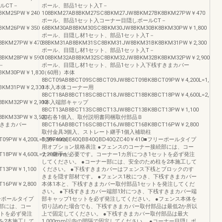
ルCT－
ポール、部品1セット入T－
8BKM25PW￥240
108BKM27AB8BKM27SC8BKM27JW8BKM27BK8BKM27PW￥470
ポール、部品1セット入コーナー目隠しポールCT－
8BKM26PW￥350
68BKM30AB8BKM30SC8BKM30JW8BKM30BK8BKM30PW￥1,800
ポール、目隠し材1セット、部品1セット入T－
8BKM27PW￥470
88BKM31AB8BKM31SC8BKM31JW8BKM31BK8BKM31PW￥2,300
ポール、目隠し材1セット、部品1セット入T－
8BKM28PW￥590
108BKM32AB8BKM32SC8BKM32JW8BKM32BK8BKM32PW￥2,900
－
ポール、目隠し材1セット、部品1セット入下桟すきまカバー
BKM30PW￥1,800
（60用）本体
8BCT09AB8BCT09SC8BCT09JW8BCT09BK8BCT09PW￥4,200L=1,99
BKM31PW￥2,300
1本入本体コーナー用
8BCT18AB8BCT18SC8BCT18JW8BCT18BK8BCT18PW￥4,600L=2,20
8BKM32PW￥2,900
1本入端部キャップ
8BCT13AB8BCT13SC8BCT13JW8BCT13BK8BCT13PW￥1,100
8BKM33PW￥3,500
左右各1個入、取付説明書同梱取付部品Ｂ
すきまカバー
8BCT16AB8BCT16SC8BCT16JW8BCT16BK8BCT16PW￥2,800
取付金具3個入、ストレート継手1個入補助柱
T09PW￥4,200L=1,997mm、
BQBF40QBE40QBB40QBD40QZC40￥410■フリーポールタイプ
用オプション規格表注 ●フェンスのコーナー接続部には、コー
T18PW￥4,600L=2,200mm、
ナー継手が必要です。コーナー1カ所につき1セットを必ず発注
してください。 ●コーナー部には、安全のため柱を2本施工して
T13PW￥1,100
ください。 ●下桟すきまカバーはフェンス下桟とブロックのす
きまを隠す部材です。 ●フェンス1枚につき、下桟すきまカバー
T16PW￥2,800
本体1本と、下桟すきまカバー取付部品1セットを発注してくだ
さい。 ●下桟すきまカバー端部1対につき、下桟すきまカバー端
フリーポールタイプ
部キャップ1セットを必ず発注してください。 ●フェンス本体を
部には、コー
切り詰めた場合でも、下桟すきまカバー取付部品は最低2か所以
ットを必ず発注
上で固定してください。 ●下桟すきまカバー取付部品は最大
を2本施工して
1,000mm以内の間隔で固定してください。 ●コーナー目隠しポ