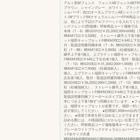
アルミ形材フェンス フェンスABフェンスABTR
ブラウン、シャイングレー、ホワイト、ブラック
シルバーF〕色□□オータムブラウンABシャイング
トJWブラックBKナチュラルシルバーFPW商品コ
は、色により下記のアルファベットを入れてくだ
シスフェンス2型後継）呼称商品コード価格寸法（
本体（T－6）8BGD01□□￥25,2002,000×600柱
8BKM11□□￥3,200柱、ストレート継手上下各
ット端部キャップセットF8BKM39□□￥640上下
付・取扱説明書同梱本体（T－8）8BGD02□□￥28,80
柱（T－8B）8BKM13□□￥3,900柱（柱補強材
継手上下各1個入、上ブラケット端部キャップセ
F8BKM39□□￥640上下左右各1個入、取付・取
（T－10）8BGD03□□￥31,2002,000×1,000柱（
8BKM15□□￥7,900柱（柱補強材入）、ストレ
個入、上ブラケット端部キャップセットF8BKM39
左右各1個入、取付・取扱説明書同梱本体（T－1
8BGD04□□￥36,2002,000×1,200柱（T－12）8BK
柱（柱補強材入）、ストレート継手上下各1個入
端部キャップセットF8BKM39□□￥640上下左右
取扱説明書同梱フリーポールタイプ注 ●ストレー
本につき上下各1個ずつ同梱されています。 ●フ
は、端部キャップセットが必要です。端部一対に
必ず発注してください。 ●柱間隔1,000mm以内
さい。 ●現場で本体を切り詰めることができます
詰める際には、小桟(縦桟)にかからない位置で上
ください。呼称商品コード価格備考オータムブラ
グレーホワイトブラックナチュラルシルバーFコ
トF全サイズ共通
8BKM44AB8BKM44SC8BKM44JW8BKM44BK8B