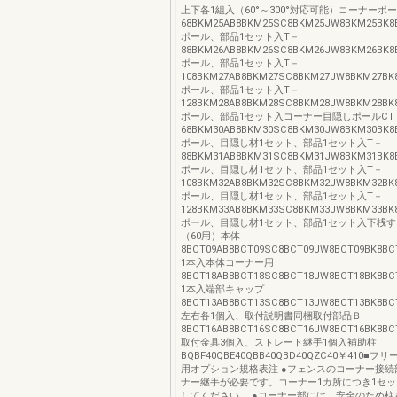
上下各1組入（60°～300°対応可能）コーナーポー
68BKM25AB8BKM25SC8BKM25JW8BKM25BK
ポール、部品1セット入T－
88BKM26AB8BKM26SC8BKM26JW8BKM26BK
ポール、部品1セット入T－
108BKM27AB8BKM27SC8BKM27JW8BKM27BK
ポール、部品1セット入T－
128BKM28AB8BKM28SC8BKM28JW8BKM28BK
ポール、部品1セット入コーナー目隠しポールCT
68BKM30AB8BKM30SC8BKM30JW8BKM30BK8
ポール、目隠し材1セット、部品1セット入T－
88BKM31AB8BKM31SC8BKM31JW8BKM31BK8
ポール、目隠し材1セット、部品1セット入T－
108BKM32AB8BKM32SC8BKM32JW8BKM32BK
ポール、目隠し材1セット、部品1セット入T－
128BKM33AB8BKM33SC8BKM33JW8BKM33BK
ポール、目隠し材1セット、部品1セット入下桟
（60用）本体
8BCT09AB8BCT09SC8BCT09JW8BCT09BK8BC
1本入本体コーナー用
8BCT18AB8BCT18SC8BCT18JW8BCT18BK8BC
1本入端部キャップ
8BCT13AB8BCT13SC8BCT13JW8BCT13BK8BC
左右各1個入、取付説明書同梱取付部品Ｂ
8BCT16AB8BCT16SC8BCT16JW8BCT16BK8BC
取付金具3個入、ストレート継手1個入補助柱
BQBF40QBE40QBB40QBD40QZC40￥410■
用オプション規格表注 ●フェンスのコーナー接続
ナー継手が必要です。コーナー1カ所につき1セ
してください。 ●コーナー部には、安全のため柱