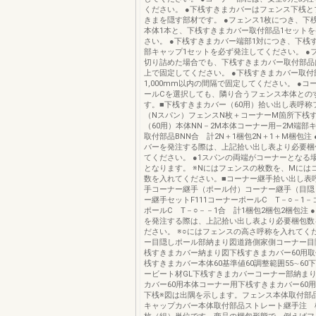
ください。 ●下桟すきまカバーはフェンス下桟と
きまを隠す部材です。 ●フェンス1枚につき、下
本体1本と、下桟すきまカバー取付部品1セット
さい。 ●下桟すきまカバー端部1対につき、下桟
部キャップ1セットを必ず発注してください。 ●
切り詰めた場合でも、下桟すきまカバー取付部品
上で固定してください。 ●下桟すきまカバー取付
1,000mm以内の間隔で固定してください。 ●コ
ールCを選択しても、隣り合うフェンス本体との
す。■下桟すきまカバー（60用）拾い出し表呼称
（Nスパン）フェンスN枚＋コーナーM箇所下桟
（60用）本体NN－2M本体コーナー用―2M端部
取付部品BNN合 計2N＋1梱包2N＋1＋M梱包注
バーを発注する際は、上記拾い出し表より必要梱
てください。 ●1スパンの両端がコーナーとなる場
となります。 ※Nにはフェンスの枚数を、Mには
数を入れてください。■コーナー継手拾い出し表
手コーナー継手（ポール付）コーナー継手（目隠
ー継手セットF111コーナーポールC T－○－1
ポールC T－○－－1合 計1梱包2梱包2梱包注 
を発注する際は、上記拾い出し表より必要梱包数
ださい。 ※○にはフェンスの高さ呼称を入れてく
ー目隠しポール部納まり図道路側家側コーナー目
桟すきまカバー納まり図下桟すきまカバー60用
桟すきまカバー本体60基準値60調整範囲55∼60
ービート材GL下桟すきまカバーコーナー部納ま
カバー60用本体コーナー用下桟すきまカバー60
下桟※図は出隅を示します。フェンス本体取付部
キャップカバー本体取付部品ストレート継手注 