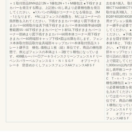
＋１取付部品BNN合計2N＋1梱包2N＋1＋M梱包注 ●下桟すきま
左右各1個入、取
カバーを発注する際は、上記拾い出し表より必要梱包数を発注
8BCT16AB8BCT
してください。 ●1スパンの両端がコーナーとなる場合は、2M
取付金具3個入、
－1となります。 ※Nにはフェンスの枚数を、Mにはコーナーの
BQBF40QBE40
箇所数を入れてください。下桟すきまカバー納まり図下桟すき
用オプション規格
まカバー60用取付金具下桟下桟すきまカバー本体60基準値60調
ナー継手が必要で
整範囲55∼60下桟すきまカバービート材GL下桟すきまカバーコ
してください。 
ーナー部納まり図下桟すきまカバー60用本体コーナー用下桟す
ください。 ●下
きまカバー60用端部キャップ下桟※図は出隅を示します。フェン
きまを隠す部材で
ス本体取付部品取付金具端部キャップカバー本体取付部品スト
本体1本と、下桟
レート継手注 梱包…価格は１枚（組）単位です。商品の梱包形
さい。 ●下桟す
態で、例えばフェンスの本体は１～2枚で１梱包になっていま
部キャップ1セッ
す。408横ルーバー①アーキラインスクリーンフェンスＡＦリー
切り詰めた場合で
ベンスパラーベルフェンスＧＩ・ＮＩＳＧＦ オブリークミ
上で固定してくだ
レーネ 防音めかくしフェンスフェンスAAフェンスABＳＦ
1,000mm以
出し表呼称コーナ
手（目隠し付）コ
C T－○－1－コ
梱包2梱包注 ●
り必要梱包数を発
を入れてください
いては左ページを
位です。商品の梱
１梱包になってい
ンフェンスＡＦリ
Ｆ オブリーク
フェンスABＳＦ