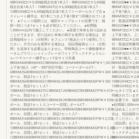
68BGX65□□￥5,000縦桟左右各1本入T－88BGX66□□￥5,600縦
8BGQ02■■￥26,
桟左右各1本入T－108BGX67□□￥6,000縦桟左右各1本入T－
8BKM13□□￥3
128BGX68□□￥6,400縦桟左右各1本入フリーポールタイプ注 ●
上下各1個入、上
ストレート継手は、柱1本につき上下各1個ずつ同梱されていま
8BKM36□□￥2
す。 ●フェンス端部には、端部キャップセットが必要です。端
付・取扱説明書同
部一対につき1セットを必ず発注してください。 ●柱間隔
8BGQ03■■￥29,6
1,000mm以内で施工してください。 ●現場で本体を切り詰める
8BKM15□□￥7
ことができます。切り詰めた本体の両方を使用する場合は、切
上下各1個入、上
詰用縦桟セット（分割用）をフェンス1枚あたり1つ使用してく
8BKM37□□￥2
ださい。片方のみを使用する場合は、切詰用縦桟セット（分割
付・取扱説明書同
用）を追加する必要はありません。呼称商品コード価格備考オ
8BGQ04■■￥33,8
ータムブラウンシャイングレーホワイトブラックナチュラルシ
8BKM16□□￥8
ルバーFコーナー継手セットF全サイズ共通
上下各1個入、上
8BKM44AB8BKM44SC8BKM44JW8BKM44BK8BKM44PW￥1,500
8BKM38□□￥2
上下各1組入（60°～300°対応可能）コーナーポールCT－
付・取扱説明書同
68BKM25AB8BKM25SC8BKM25JW8BKM25BK8BKM25PW￥240
68BGX42□□￥
ポール、部品1セット入T－
88BGX43□□￥
88BKM26AB8BKM26SC8BKM26JW8BKM26BK8BKM26PW￥350
108BGX44□□￥
ポール、部品1セット入T－
128BGX45□□
108BKM27AB8BKM27SC8BKM27JW8BKM27BK8BKM27PW￥470
ールタイプ注 ●
ポール、部品1セット入T－
同梱されています
128BKM28AB8BKM28SC8BKM28JW8BKM28BK8BKM28PW￥590
が必要です。端部
ポール、部品1セット入コーナー目隠しポールCT－
●柱間隔1,000
68BKM30AB8BKM30SC8BKM30JW8BKM30BK8BKM30PW￥1,800
り詰めることがで
ポール、目隠し材1セット、部品1セット入T－
合は、切詰端部カ
88BKM31AB8BKM31SC8BKM31JW8BKM31BK8BKM31PW￥2,300
してください。片
ポール、目隠し材1セット、部品1セット入T－
（切詰用）をフェ
108BKM32AB8BKM32SC8BKM32JW8BKM32BK8BKM32PW￥2,900
品コード価格備考
ポール、目隠し材1セット、部品1セット入T－
ラックナチュラル
128BKM33AB8BKM33SC8BKM33JW8BKM33BK8BKM33PW￥3,500
68BKM40AB8BK