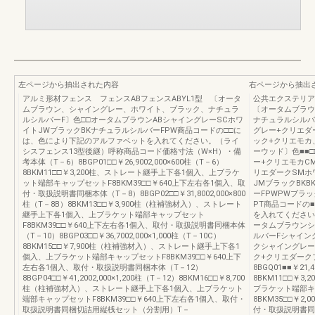
左ページから抽出された内容
右ページから抽出
アルミ形材フェンス フェンスABフェンスABYL1型 〔オータ
公共エクステリア総
ムブラウン、シャイングレー、ホワイト、ブラック、ナチュラ
〔オータムブラウ
ルシルバーF〕色□□オータムブラウンABシャイングレーSCホワ
ナチュラルシルバ
イトJWブラックBKナチュラルシルバーFPW商品コードの□□に
グレー+クリエダ
は、色により下記のアルファベットを入れてください。（ライ
ック+クリエモカ
シスフェンス13型後継）呼称商品コード価格寸法（W×H）・備
ーウッド〕色■■□
考本体（T－6）8BGP01□□￥26,9002,000×600柱（T－6）
ー+クリエモカC
8BKM11□□￥3,200柱、ストレート継手上下各1個入、上ブラケ
リエダークSMホ
ット端部キャップセットF8BKM39□□￥640上下左右各1個入、取
JMブラックBKB
付・取扱説明書同梱本体（T－8）8BGP02□□￥31,8002,000×800
ーFPWPWブラ
柱（T－8B）8BKM13□□￥3,900柱（柱補強材入）、ストレート
PT商品コードの
継手上下各1個入、上ブラケット端部キャップセット
を入れてください
F8BKM39□□￥640上下左右各1個入、取付・取扱説明書同梱本体
ータムブラウンシ
（T－10）8BGP03□□￥36,7002,000×1,000柱（T－10C）
ルバーFシャイン
8BKM15□□￥7,900柱（柱補強材入）、ストレート継手上下各1
クシャイングレー
個入、上ブラケット端部キャップセットF8BKM39□□￥640上下
ク+クリエダーク
左右各1個入、取付・取扱説明書同梱本体（T－12）
8BGQ01■■￥21,
8BGP04□□￥41,2002,000×1,200柱（T－12）8BKM16□□￥8,700
8BKM11□□￥3
柱（柱補強材入）、ストレート継手上下各1個入、上ブラケット
ブラケット端部キ
端部キャップセットF8BKM39□□￥640上下左右各1個入、取付・
8BKM35□□￥2
取扱説明書同梱切詰用縦桟セット（分割用）T－
付・取扱説明書同