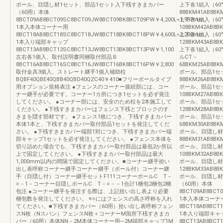
ポール、目隠し材1セット、部品1セット入下桟すきまカバー
上下各1組入（60
（60用）本体
88BKM41AB8BK
8BCT09AB8BCT09SC8BCT09JW8BCT09BK8BCT09PW￥4,200L=1,997mm、
上下各1組入（60
1本入本体コーナー用
108BKM42AB8B
8BCT18AB8BCT18SC8BCT18JW8BCT18BK8BCT18PW￥4,600L=2,200mm、
上下各1組入（60
1本入り端部キャップ
128BKM43AB8B
8BCT13AB8BCT13SC8BCT13JW8BCT13BK8BCT13PW￥1,100
上下各1組入（60
左右各1個入、取付説明書同梱取付部品Ｂ
ルCT－
8BCT16AB8BCT16SC8BCT16JW8BCT16BK8BCT16PW￥2,800
68BKM25AB8BK
取付金具3個入、ストレート継手1個入補助柱
ポール、部品1セ
BQBF40QBE40QBB40QBD40QZC40￥410■フリーポールタイプ
88BKM26AB8BK
用オプション規格表注 ●フェンスのコーナー接続部には、コー
ポール、部品1セ
ナー継手が必要です。コーナー1カ所につき1セットを必ず発注
108BKM27AB8B
してください。 ●コーナー部には、安全のため柱を2本施工して
ポール、部品1セ
ください。 ●下桟すきまカバーはフェンス下桟とブロックのす
128BKM28AB8B
きまを隠す部材です。 ●フェンス1枚につき、下桟すきまカバー
ポール、部品1セ
本体1本と、下桟すきまカバー取付部品1セットを発注してくだ
68BKM30AB8BK
さい。 ●下桟すきまカバー端部1対につき、下桟すきまカバー端
ポール、目隠し材
部キャップ1セットを必ず発注してください。 ●フェンス本体を
88BKM31AB8BK
切り詰めた場合でも、下桟すきまカバー取付部品は最低2か所以
ポール、目隠し材
上で固定してください。 ●下桟すきまカバー取付部品は最大
108BKM32AB8B
1,000mm以内の間隔で固定してください。■コーナー継手拾い
ポール、目隠し材
出し表呼称コーナー継手コーナー継手（ポール付）コーナー継
128BKM33AB8B
手（目隠し付）コーナー継手セットF111コーナーポールC T－
ポール、目隠し材
○－1－コーナー目隠しポールC T－○－－1合計1梱包2梱包2梱
（60用）本体
包注 ●コーナー継手を発注する際は、上記拾い出し表より必要
8BCT09AB8BCT
梱包数を発注してください。 ※○にはフェンスの高さ呼称を入れ
1本入本体コーナ
てください。■下桟すきまカバー（60用）拾い出し表呼称フェン
8BCT18AB8BCT
スN枚（Nスパン）フェンスN枚＋コーナーM箇所下桟すきまカ
1本入り端部キャ
バー（60用）本体NN－2M本体コーナー用―2M端部キャップ1M
8BCT13AB8BCT