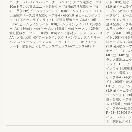
コーナー（1＋1）スパンコーナー（２＋1）スパン電源ケーブル
イトL100分岐ケ
10ｍトランス電源ユニット延長ケーブル5ｍ渡り配線ケーブル
(3.0m)ビーム
4・6尺(1.8m)ビームラインライトL100ビームラインライトL100
ーブル（3分岐）渡
天面笠木ベース渡り配線ケーブル4・6尺(1.8m)ビームラインラ
ーブル10ｍビーム
イトL100ビームラインライトL100渡り配線ケーブル8・10尺
ームラインライトL
(3.0m)ビームラインライトL100ビームラインライトL100分岐ケ
渡り配線ケーブル4
ーブル（3分岐）分岐ケーブル（3分岐）分岐ケーブル（2分岐）
ムラインライトL8
渡り配線ケーブル8・10尺(3.0m)アルミ形材フェンス フェンス
ケーブル8・10尺
AA（メタル調）404アーキラインスクリーンフェンスＡＦリー
イトL80柱柱柱
ベンスパラーベルフェンスＧＩ・ＮＩＳＧＦ オブリークミ
岐ケーブル（2分
レーネ 防音めかくしフェンスフェンスAAフェンスABＳＦ
(1.8m)分岐ケ
ナー（1＋1）ス
ML1型・MR1
ランス電源ユニット
ンライトL100ビ
インライトL80柱
トランス電源ユニッ
ケーブル4・6尺(
イトL100渡り配
L80ビームライン
(3.0m)ビーム
ラインライトL8
岐）分岐ケーブル
ル（3分岐）分岐
ケーブル5ｍ延長
P.498∼503
パラーベルフェ
ネ 防音めかくし