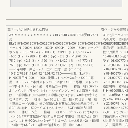
左ページから抽出された内容
右ページから抽出
390￥￥￥￥￥￥￥￥￥￥￥￥￥BLY30BLY45BLZ30○受BLZ45○
391公共エクステ
受
表を見て、個別部
BLY818NAX01SC8NAX02SC8NAX03SC8NAX04SC8NAX05SC8NAX06SCBYE01BYB
材SGF－2門扉
ビームH−0900H−1200H−1500H−0900H−1200H−1500キャップギ
産品>呼 称商品
ボシセット1,970（W）×680（H）〃×980（H）1,970（W）
枚︶片開用09−09N
×680（H）〃×980（H）40.0（φ）×2.5（t）×1,970（ℓ）
10−09NUL13○受
75.0（φ）×2.2（t）×1,120（ℓ）〃×1,420（ℓ）〃×1,770（ℓ）
受￥101,000770
75.0（φ）×2.2（t）×1,120（ℓ）〃×1,420（ℓ）〃×1,770（ℓ）
￥106,000870（
──75φ用本 体ビーム1 型2 型寸 法（m／m）
￥84,800770（W
10.212.78.611.11.61.92.43.01.92.43.0────重量（kg/本）
￥89,400870（W
H−900専用H−900、1,200に使用ストッパー2本付〃SGF−1専
￥101,000770（
用、ストッパー2本付ストッパー1本付〃SGF−1専用、ストッパ
￥106,000870
ー1本付リベット付〃備 考商品コード呼 称価 格SGF−1・
通部材呼 称商
2〔マイルドブラック（柱）＋シャイングレー〕●北海道と沖縄
柱H−0900用NUK6
は、上記価格より5％割増しの価格となります。●角柱は特注と
H−1200用NUK64
なります。支 柱部 品︵間仕切︶主 柱︵間仕切︶端 柱
受￥34,000〃×2
＊商品コードの欄に○受の記載のある商品は受注生産品です。＊
￥22,80075（φ）
SGF−2にはH−1500サイズはありません。SGFの積算方法呼
￥23,800〃×1,7
称本 体ビーム主 柱端 柱キャップ1スパンに付1枚1ス
×2,010（ℓ）カ
パンに付1本本体枚数−1端部1ヵ所に付1本主柱・端柱の合計数1
同梱両開用KCF2
スパンに付H−900の本体2枚使用しません（本体枚数÷2）−1端部
材片開き両開き個
1ヵ所に付1本主柱・端柱の合計数必 要 数H−900・
（左）両開用（右