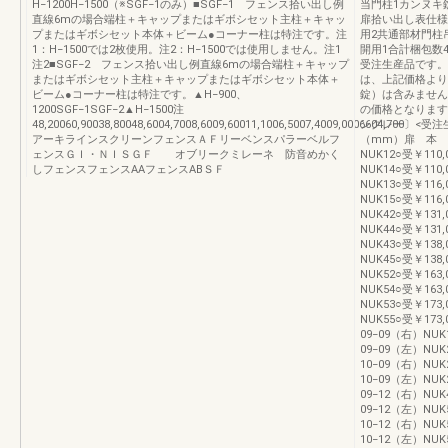
H−1200H−1500（※SGF−1のみ）■SGF−1 フェンス拾い出し例
当門柱1カンヌキ錠
直線6mの場合端柱＋キャップまたはギボシセット主柱＋キャッ
扉拾い出し表仕様
プまたはギボシセット本体＋ビーム●コーナー柱は特注です。注
用2共通部材門柱
1：H−1500では2枚使用。注2：H−1500では使用しません。注1
開用1合計梱包数
注2■SGF−2 フェンス拾い出し例直線6mの場合端柱＋キャップ
受注生産品です。
またはギボシセット主柱＋キャップまたはギボシセット本体＋
は、上記価格より
ビーム●コーナー柱は特注です。▲H−900、
錠）は含みません
1200SGF−1SGF−2▲H−1500注
の価格となります
48,20060,90038,80048,6004,7008,6009,60011,1006,5007,4009,0006604,700
ングレー〕<受注
アーキラインスクリーンフェンスＡＦリーベンスパラーベルフ
（mm）扉 本 
ェンスＧＩ・ＮＩＳＧＦ オブリークミレーネ 防音めかく
NUK12○受￥110
しフェンスフェンスAAフェンスABＳＦ
NUK14○受￥110
NUK13○受￥116
NUK15○受￥116
NUK42○受￥131
NUK44○受￥131
NUK43○受￥138
NUK45○受￥138
NUK52○受￥163
NUK54○受￥163
NUK53○受￥173
NUK55○受￥173
09−09（右）NUK
09−09（左）NUK
10−09（右）NUK
10−09（左）NUK
09−12（右）NUK
09−12（左）NUK
10−12（右）NUK
10−12（左）NUK