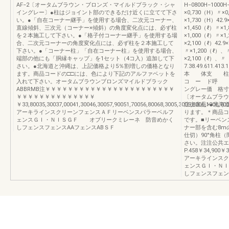
AF−2〔オータムブラウン・ブロンズ・マイルドブラック・シャ
H−0800H−1000H
イングレー〕●柱はジョイント部のできるだけ近くに立てて下さ
×0,730（H）〃×
い。●「自在コーナー継手」を使用する場合、二次元コーナー、
×1,730（H）42.9
直線傾斜、三次元（コーナー×傾斜）の角度変化点には、必ず柱
×1,450（ℓ）〃×1
を２本施工して下さい。●「格子付コーナー継手」を使用する場
×1,000（ℓ）〃×1
合、二次元コーナーの角度変化点には、必ず柱を２本施工して
×2,100（ℓ）42.
下さい。●「コーナー柱」「自在コーナー柱」を使用する場合、
〃×1,200（ℓ）、
端部の他にも「胴縁キャップ」を1セット（4コ入）追加して下
×2,100（ℓ）、〃
さい。●北海道と沖縄は、上記価格より5％割増しの価格となり
7.38.49.611.413.1
ます。商品コードの□□には、色により下記のアルファベットを
本 体支 柱主
入れて下さい。オータムブラウンブロンズマイルドブラック
コ ー ド呼 
ABBRMB注￥￥￥￥￥￥￥￥￥￥￥￥￥￥￥￥￥￥￥￥￥￥￥
ングレー価 格寸
￥￥￥￥￥￥￥￥￥￥￥￥￥￥
〔オータムブラウ
￥33,80035,30037,00041,30046,30057,90051,70056,80068,3005,3005,8006,1006,700
注生産品>●北海
アーキラインスクリーンフェンスＡＦリーベンスパラーベルフ
ります。＊商品コ
ェンスＧＩ・ＮＩＳＧＦ オブリークミレーネ 防音めかく
です。■リーベン
しフェンスフェンスAAフェンスABＳＦ
ナー部を含む8m
仕切）90°角柱（
さい。注注公共エク
P.458￥34,900￥3
アーキラインスク
ェンスＧＩ・Ｎ
しフェンスフェン