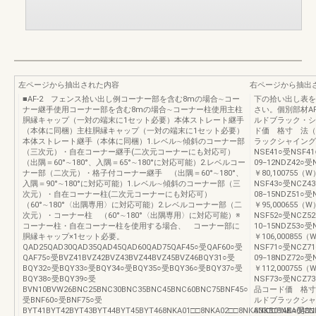
左ページから抽出された内容
右ページから抽出
■AF-2 フェンス拾い出し例コーナー部を含む8mの場合∼コー
下の拾い出し表を
ナー継手使用コーナー部を含む8mの場合∼コーナー柱使用主柱
さい。個別部材A
胴縁キャップ（一対の端末に1セット必要）本体ストレート継手
ルドブラック・シ
（本体に同梱）主柱胴縁キャップ（一対の端末に1セット必要）
ド価 格寸 法（
本体ストレート継手（本体に同梱）1.レベル∼傾斜のコーナー部
ラックシャイングレ
（三次元）・自在コーナー継手(二次元コーナーにも対応可）
NSE41○受NSF41
（出隅＝60°∼180°、入隅＝65°∼180°に対応可能）2.レベルコー
09−12NDZ42○受
ナー部（二次元）・格子付コーナー継手 （出隅＝60°∼180°、
￥80,100755（W
入隅＝90°∼180°に対応可能）1.レベル∼傾斜のコーナー部（三
NSF43○受NCZ43
次元）・自在コーナー柱(二次元コーナーにも対応可）
08−15NDZ51○受
（60°∼180°〈出隅専用〉に対応可能）2.レベルコーナー部（二
￥95,000655（W
次元）・コーナー柱 （60°∼180°〈出隅専用〉に対応可能）※
NSF52○受NCZ52
コーナー柱・自在コーナー柱を使用する場合、 コーナー部に
10−15NDZ53○受
胴縁キャップ×1セット必要。
￥106,000855（
QAD25QAD30QAD35QAD45QAD60QAD75QAF45○受QAF60○受
NSF71○受NCZ71
QAF75○受BVZ41BVZ42BVZ43BVZ44BVZ45BVZ46BQY31○受
09−18NDZ72○受
BQY32○受BQY33○受BQY34○受BQY35○受BQY36○受BQY37○受
￥112,000755（
BQY38○受BQY39○受
NSF73○受NCZ7
BVN10BVW26BNC25BNC30BNC35BNC45BNC60BNC75BNF45○
品コード価 格寸
受BNF60○受BNF75○受
ルドブラックシャ
BYT41BYT42BYT43BYT44BYT45BYT468NKA01□□8NKA02□□8NKA03□□8NKA04□
8NKB01AB○受8N