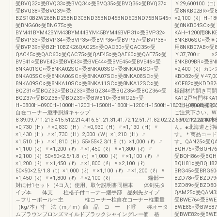
受BVQ32○受BVQ33○受BVQ34○受BVQ35○受BVQ36○受BVQ37○
￥29,600100（□
受BVQ38○受BVQ39○受
受8NKB02BR○受
BZS10BZW26BND25BND30BND35BND45BND60BND75BNG45○
×2,100（ℓ）H−1
受BNG60○受BNG75○受
受8NKB04SC○
BYM41BYM42BYM43BYM44BYM45BYM46BVP31○受BVP32○
KAH−1200用8NK
受BVP33○受BVP34○受BVP35○受BVP36○受BVP37○受BVP38○
8NKB06SC○受￥2
受BVP39○受BZH10BZK26QAC25○受QAC30○受QAC35○受
用8NKB07AB○受
QAC45○受QAC60○受QAC75○受QAE45○受QAE60○受QAE75○受
￥37,700〃 ×2
BVE41○受BVE42○受BVE43○受BVE44○受BVE45○受BVE46○受
8NKB09BR○受8
8NKA01SC○受8NKA02SC○受8NKA03SC○受8NKA04SC○受
×2,400（ℓ）カン
8NKA05SC○受8NKA06SC○受8NKA07SC○受8NKA08SC○受
KBD82○受￥47
8NKA09SC○受8NKA10SC○受8NKA11SC○受8NKA12SC○受
KCF82○受KDD8
BQZ31○受BQZ32○受BQZ33○受BQZ34○受BQZ35○受BQZ36○受
様部材片開き両開
BQZ37○受BQZ38○受BQZ39○受BWB10○受BWC26○受
KA12戸当門柱K
H−0800H−0900H−1000H−1200H−1500H−1800H−1200H−1500H−1800H−0800H−090
い出し表●両開き
自在コーナー継手胴縁キャップ
ご注意下さい。W08
8.39.09.711.213.415.512.214.416.51.21.31.41.72.12.51.71.82.02.22.63.02.12.22.42
→W−1700W10
×0,730（H）〃×0,830（H）〃×0,930（H）〃×1,130（H）〃
ん。●北海道と沖
×1,430（H）〃×1,730（H）2,000（W）×1,210（H）〃
す。＊商品コード
×1,510（H）〃×1,810（H）55×55×2.3/1.8（t）×1,000（ℓ）〃
す。QAN25○受QA
×1,100（ℓ）〃×1,200（ℓ）〃×1,450（ℓ）〃×1,800（ℓ）〃
BQH75○受BQH7
×2,100（ℓ）50×50×2.5/1.8（t）×1,000（ℓ）〃×1,100（ℓ）〃
受BQH86○受BQH
×1,200（ℓ）〃×1,450（ℓ）〃×1,800（ℓ）〃×2,100（ℓ）
BQH81○受BQH8
50×50×2.5/1.8（t）×1,000（ℓ）〃×1,100（ℓ）〃×1,200（ℓ）〃
BRG45○受BRG6
×1,450（ℓ）〃×1,800（ℓ）〃×2,100（ℓ）─────────端部一
BZD78○受BZD7
対に付1セット（4コ入）使用、取付説明書同梱本 体剣先タ
BZD89○受BZD8
イプ本 体支 柱格子付コーナー継手部 品剣先タイプ
QAM25○受QAM3
︵フリーポール︶主 柱コーナー柱自在コーナー柱重量
受BWE76○受BWE
（kg/本）寸 法（ｍ／ｍ）商 品 コ ー ド呼 称オータ
BWE86○受BWE8
ムブラウンブロンズマイルドブラックシャイングレー価 格
受BWE82○受BWE