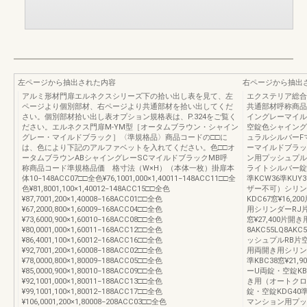
左ページから抽出された内容
右ページから抽出
アルミ形材門扉エルネクスシリーズ下の拾い出し表を見て、左
エクステリア総合カ
ページより個別部材、右ページより共通部材を拾い出してくだ
共通部材呼称商品
さい。個別部材拾い出し表オプション規格表は、P.324をご覧く
イングレーマイル
ださい。エルネクス門扉M-YM型［オータムブラウン・シャイン
空錠色シャイング
グレー・マイルドブラック］〈準規格品〉商品コードの□□に
ュラルシルバーF
は、色により下記のアルファベットを入れてください。色□□オ
ーマイルドブラッ
ータムブラウンABシャイングレーSCマイルドブラックMB呼
ン用プッシュプル
称商品コード準規格品価 格寸法（W×H）（本体一枚）掛扉本
ライトシルバー錠
体10−148ACC07□□全色¥76,1001,000×1,40011−148ACC11□□全
準KCW36準KUY
色¥81,8001,100×1,40012−148ACC15□□全色
ザー不可）シリンダ
¥87,7001,200×1,40008−168ACC01□□全色
KDC67窓¥16
¥67,2000,800×1,60009−168ACC04□□全色
用シリンダーRJ片錠
¥73,6000,900×1,60010−168ACC08□□全色
窓¥27,400片
¥80,0001,000×1,60011−168ACC12□□全色
8AKC55LQ8AK
¥86,4001,100×1,60012−168ACC16□□全色
ッシュプルRB片空錠
¥92,7001,200×1,60008−188ACC02□□全色
用両開き用シリンダ
¥78,0000,800×1,80009−188ACC05□□全色
準KBC38窓¥2
¥85,0000,900×1,80010−188ACC09□□全色
ーU両錠・空錠KBD6
¥92,1001,000×1,80011−188ACC13□□全色
き用（オートクロ
¥99,1001,100×1,80012−188ACC17□□全色
錠・空錠KDG40準K
¥106,0001,200×1,80008−208ACC03□□全色
マンション用プッ