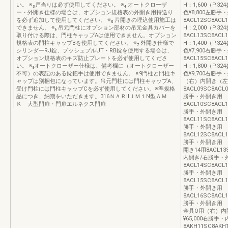
い。 ※₃戸当りは必ず使用してください。 ※₄ オートクローザ
H：1,600（P.32
ー・外開き仕様の場合は、オプション規格表の外開き用持送り
色¥8,800左勝手
を必ず追加して使用してください。 ※₅ 片開きの埋込使用施工は
8ACL12SC8AC
できません。 ※₆ 吊元門柱にオプション部材の吊元金具カバーを
H：2,000（P.
取り付ける際は、門柱キャップAは使用できません。オプション
8ACL13SC8AC
規格表の門柱キャップBを使用してください。 ※₇ 外開き仕様で
H：1,400（P.32
シリンダーRJ錠、プッシュプルUT・RB錠を使用する場合は、
色¥7,900右勝手
オプション規格表のキズ防止プレートを必ず使用してくださ
8ACL15SC8AC
い。 ※₈オートクローザー仕様は、備考欄に（オートクローザー
H：1,800（P.32
不可）の表記のある錠把手は使用できません。 ※9門柱と門柱キ
色¥9,700右勝手
ャップは別梱包になっています。吊元門柱には門柱キャップA、
（右）内開き（左
受け門柱には門柱キャップCを必ず使用してください。※準規格
8ACL09SC8AC
品につき、納期をいただきます。316ＮＡＲⅡＪＭ１N型ＡＭ
勝手・外開き用 H：
Ｋ 大型門扉・門扉エルネクス門扉
8ACL10SC8AC
勝手・外開き用 H：
8ACL11SC8AC
勝手・外開き用 H：
8ACL12SC8AC
勝手・外開き用 H
開き14用8ACL13
内開き/右勝手・外開
8ACL14SC8AC
勝手・外開き用 H：
8ACL15SC8AC
勝手・外開き用 H：
8ACL16SC8AC
勝手・外開き用 H
金具O用（右）内開き
¥65,000右勝
8AKH11SC8AK