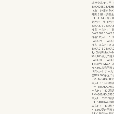
調整金具H･O用
8AKH05SC8AK
（左）外開き8AKH0
外開き用（調整金
PTSA−14（片）8A
元門柱・受け門柱各
8AKA37SC8AK
柱各1本入H：1,6
8AKA38SC8AK
柱各1本入H：1,8
8AKA39SC8AK
柱各1本入H：2,
8AKA01SC8AK
1,400用PMWA−
¥61,100吊元門柱
8AKA03SC8AK
1,800用PMWA−
¥67,500吊元
準門柱※1（1本入）P
色¥29,800吊元
PM−168AKA08S
本入H：1,600
PM−188AKA09S
本入H：1,800
PM−208AKA35S
本入H：2,000
PT−148AKA40S
本入H：1,400用PT
¥15,300受け門柱
PT−188AKA42S