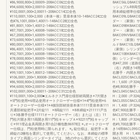
¥86,9000,800×2,00009−208ACC06□□全色
8AKC56LQ8AK
¥94,6000,900×2,00010−208ACC10□□全色
ッシュプルRB両空錠
¥102,0001,000×2,00011−208ACC14□□全色
用本締錠標準仕様
¥110,0001,100×2,000（本体一枚）受扉本体10−148ACC24□□全
8AKC09LQ8AK
色¥76,1001,000×1,40011−148ACC28□□全色
ダー・（家側）サ
¥81,8001,100×1,40012−148ACC32□□全色
8AKC09BK8AK
¥87,7001,200×1,40008−168ACC18□□全色
ダー・（家側）サ
¥67,2000,800×1,60009−168ACC21□□全色
8AKC09VV8AK
¥73,6000,900×1,60010−168ACC25□□全色
ダー・（家側）サ
¥80,0001,000×1,60011−168ACC29□□全色
ルド8AKC10LQ8
¥86,4001,100×1,60012−168ACC33□□全色
（家側）シリンダ
¥92,7001,200×1,60008−188ACC19□□全色
8AKC10BK8AK
¥78,0000,800×1,80009−188ACC22□□全色
側）シリンダー仕様シ
¥85,0000,900×1,80010−188ACC26□□全色
色¥47,200（
¥92,1001,000×1,80011−188ACC30□□全色
（右）内開き14用8A
¥99,1001,100×1,80012−188ACC34□□全色
右勝手・内開き用 H
¥106,0001,200×1,80008−208ACC20□□全色
8ACL02SC8AC
¥86,9000,800×2,00009−208ACC23□□全色
H：1,600（P.32
¥94,6000,900×2,00010−208ACC27□□全色
色¥8,800右勝手
¥102,0001,000×2,00011−208ACC31□□全色
8ACL04SC8AC
¥110,0001,100×2,000■エルネクス門扉仕様部材両開き※7片開き
H：2,000（P.
※5門柱使用※6埋込使用オートクローザー仕様※1※4門柱使用※6
8ACL05SC8AC
オートクローザー仕様※1※4個別部材掛扉本体11111受扉本体111
H：1,400（P.32
共通部材錠把手※2片錠11 ※8両錠111 ※8本締錠※211111戸当
色¥7,900左勝手
り※3各勝手仕様11111オートクローザー（右）または（左）11
8ACL07SC8AC
門柱片開き用11両開き用11門柱キャップＡ※92211門柱キャップ
H：1,800（P.32
Ｃ※911埋込金具両開き用1合計梱包数86978注 ※₁オートクローザ
色¥9,700左勝手
ー仕様は、門柱使用時に限られます。 ※₂ 錠仕様は、錠把手＋本
き14用8ACL09S
締錠の2梱包を選択して使用してください。なお、本締錠の標準
開き用 H：1,400
タイプと両面シリンダータイプは、3色の中から選択してくださ
8ACL10SC8AC