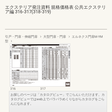
エクステリア発注資料 規格価格表 公共エクステリ
ア編 316-317(318-319)
引戸・門扉・伸縮門扉
大型門扉・門扉
エルネクス門扉M-YM
型
316
317
お探しのページは「カタログビュー」でごらんいただけます。カ
タログビューではweb上でパラパラめくりながらカタログをごら
んになれます。