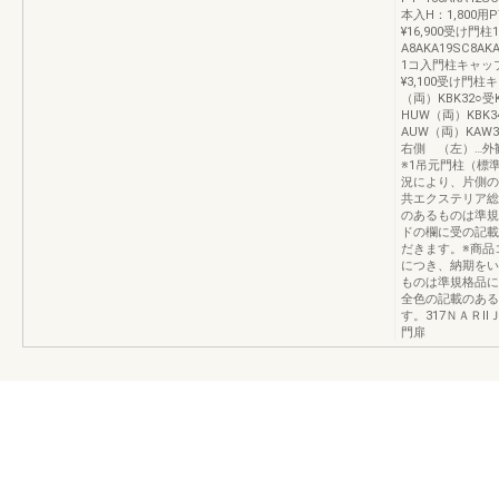
本入H：1,800用PT
¥16,900受け門
A8AKA19SC8A
1コ入門柱キャップC8
¥3,100受け
（両）KBK32○受K
HUW（両）KBK34
AUW（両）KAW36
右側 （左）…外
※1吊元門柱（標
況により、片側の
共エクステリア総
のあるものは準規
ドの欄に受の記載
だきます。※商品
につき、納期をい
ものは準規格品に
全色の記載のある
す。317ＮＡＲ
門扉