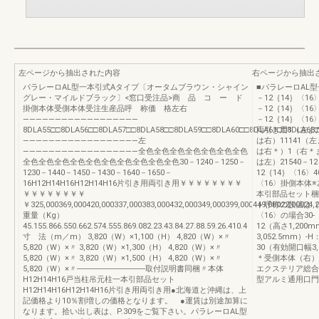
左ページから抽出された内容
右ページから抽出
パラレーロAL型一本引式Aタイプ〔オータムブラウン・シャイン
■パラレーロAL
グレー・マイルドブラック〕<窓口受注品>商 品 コ ー ド
－12｛14｝〈16〉
掛側本体受側本体受注生産品呼 称価 格左右
－12｛14｝〈16〉
——————————————————
－12｛14｝〈16
8DLA55□□8DLA56□□8DLA57□□8DLA58□□8DLA59□□8DLA60□□8DLA61□□8DLA63
両引き用1（左また
——————————————————左
は右）11141（
——————————————————全色全色全色全色全色全色全色
は右＊）1（右＊
全色全色全色全色全色全色全色全色全色全色30－1240－1250－
は左）21540－12
1230－1440－1450－1430－1640－1650－
12｛14｝〈16〉4
16H12H14H16H12H14H16片引き用両引き用￥￥￥￥￥￥￥￥
〈16〉掛側本体
￥￥￥￥￥￥￥￥
本引部品セット梱
￥325,000369,000420,000337,000383,000432,000349,000399,000449,00022,00024,2
ト呼称の数値は（
重量（Kg）
〈16〉の場合30-
45.155.866.550.662.574.555.869.082.23.43.84.27.88.59.26.410.4
12（高さ1,200
寸 法（m／m） 3,820（W）×1,100（H） 4,820（W）×〃
3,052.5mm）-
5,820（W）×〃 3,820（W）×1,300（H） 4,820（W）×〃
30（有効開口幅3,
5,820（W）×〃 3,820（W）×1,500（H） 4,820（W）×〃
＊受側本体（右）
5,820（W）×〃────────────取付説明書同梱〃本体
エクステリア総合カ
H12H14H16戸当柱吊元柱一本引部品セット
型アルミ通用口門
H12H14H16H12H14H16片引き用両引き用●北海道と沖縄は、上
記価格より10％割増しの価格となります。 ●運賃は別途加算に
なります。拾い出し表は、P.309をご覧下さい。パラレーロAL型