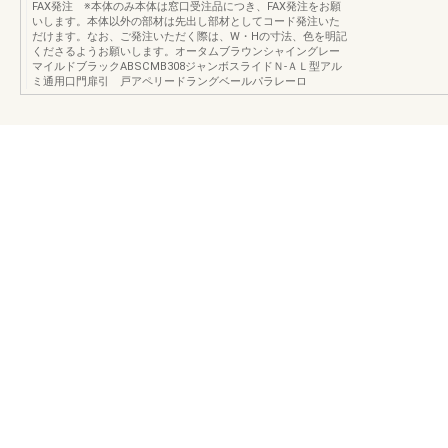
FAX発注 ※本体のみ本体は窓口受注品につき、FAX発注をお願
いします。本体以外の部材は先出し部材としてコード発注いた
だけます。なお、ご発注いただく際は、W・Hの寸法、色を明記
くださるようお願いします。オータムブラウンシャイングレー
マイルドブラックABSCMB308ジャンボスライドＮ‐ＡＬ型アル
ミ通用口門扉引 戸アペリードラングベールパラレーロ