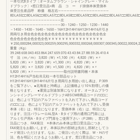
一本引式Bタイプ〔オータムブラウン・シャイングレー・マイル
ドブラック〕<窓口受注品>商 品 コ ー ド掛側本体受側本
体受注生産品呼 称価 格左右——————————————————
8DLA55□□8DLA56□□8DLA57□□8DLA58□□8DLA59□□8DLA60□□8DLA61□□8DLA63
——————————————————左
——————————————————30－1240－1250－1230－1440
－1450－1430－1640－1650－16H12H14H16H12H14H16片引き
用両引き用全色全色全色全色全色全色全色全色全色全色全色全
色全色全色全色全色全色￥￥￥￥￥￥￥￥￥￥￥￥￥￥￥￥
￥250,000284,000323,000259,000295,000332,000268,000307,000345,00022,00024,2
重量（Kg）
39.248.658.043.453.864.247.659.070.43.43.84.27.88.59.26.410.4
寸 法（m／m） 3,820（W）×1,100（H） 4,820（W）×〃
5,820（W）×〃 3,820（W）×1,300（H） 4,820（W）×〃
5,820（W）×〃 3,820（W）×1,500（H） 4,820（W）×〃
5,820（W）×〃────────────取付説明書同梱〃本体
H12H14H16戸当柱吊元柱一本引部品セット
H12H14H16H12H14H16片引き用両引き用拾い出し表は、P.309
をご覧下さい。●北海道と沖縄は、上記価格より10％割増しの価
格となります。 ●運賃は別途加算になります。オータムブラウ
ンシャイングレーマイルドブラックABSCMB商品コードの□□に
は、色により下記のアルファベットを入れて下さい｡商品コード
の□□には、色により下記のアルファベットを入れて下さい｡受側
本体（右）は、特注になります。受側本体（右）は、特注にな
ります。注注パラレーロAL型A・Bタイプ用の通用口門扉には、
アルミ引戸用A・Bタイプ門扉をご使用下さい（P.288）。窓口受
注品につき、FAX発注 ※本体のみ本体は窓口受注品につき、
FAX発注をお願いします。本体以外の部材は先出し部材としてコ
ード発注いただけます。なお、ご発注いただく際は、W・Hの寸
法、色を明記くださるようお願いします。窓口受注品につき、