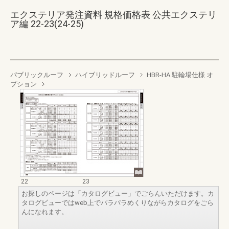
エクステリア発注資料 規格価格表 公共エクステリ
ア編 22-23(24-25)
パブリックルーフ
ハイブリッドルーフ
HBR-HA 駐輪場仕様 オ
プション
22
23
お探しのページは「カタログビュー」でごらんいただけます。カ
タログビューではweb上でパラパラめくりながらカタログをごら
んになれます。