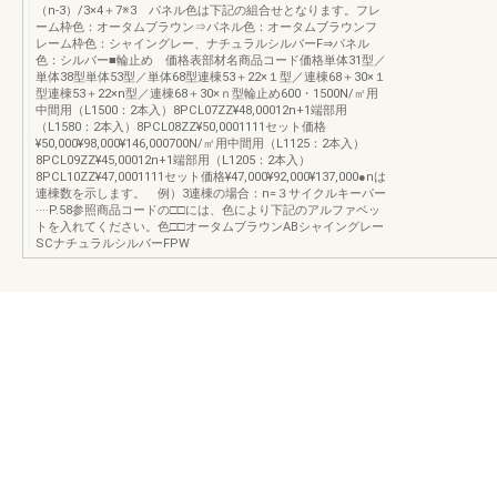
（n-3）/3×4＋7※3 パネル色は下記の組合せとなります。フレ
ーム枠色：オータムブラウン⇒パネル色：オータムブラウンフ
レーム枠色：シャイングレー、ナチュラルシルバーF⇒パネル
色：シルバー■輪止め 価格表部材名商品コード価格単体31型／
単体38型単体53型／単体68型連棟53＋22×１型／連棟68＋30×１
型連棟53＋22×n型／連棟68＋30×ｎ型輪止め600・1500N/㎡用
中間用（L1500：2本入）8PCL07ZZ¥48,00012n+1端部用
（L1580：2本入）8PCL08ZZ¥50,0001111セット価格
¥50,000¥98,000¥146,000700N/㎡用中間用（L1125：2本入）
8PCL09ZZ¥45,00012n+1端部用（L1205：2本入）
8PCL10ZZ¥47,0001111セット価格¥47,000¥92,000¥137,000●nは
連棟数を示します。 例）3連棟の場合：n=３サイクルキーパー
····P.58参照商品コードの□□には、色により下記のアルファベッ
トを入れてください。色□□オータムブラウンABシャイングレー
SCナチュラルシルバーFPW