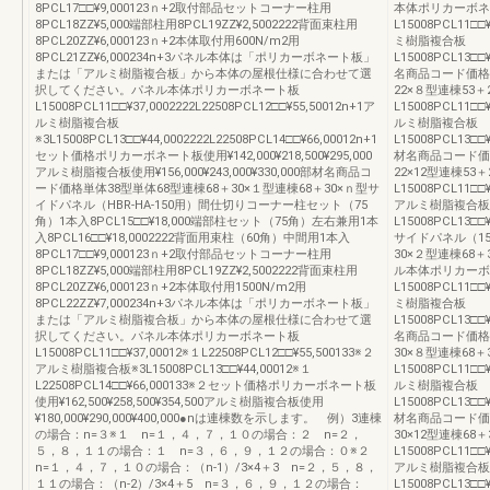
8PCL17□□¥9,000123ｎ+2取付部品セットコーナー柱用
本体ポリカーボネ
8PCL18ZZ¥5,000端部柱用8PCL19ZZ¥2,5002222背面束柱用
L15008PCL11□□¥
8PCL20ZZ¥6,000123ｎ+2本体取付用600N/m2用
ミ樹脂複合板
8PCL21ZZ¥6,000234n+3パネル本体は「ポリカーボネート板」
L15008PCL13□□¥
または「アルミ樹脂複合板」から本体の屋根仕様に合わせて選
名商品コード価格連
択してください。パネル本体ポリカーボネート板
22×８型連棟53
L15008PCL11□□¥37,0002222L22508PCL12□□¥55,50012n+1ア
L15008PCL11□□¥
ルミ樹脂複合板
ルミ樹脂複合板
※3L15008PCL13□□¥44,0002222L22508PCL14□□¥66,00012n+1
L15008PCL13□□¥
セット価格ポリカーボネート板使用¥142,000¥218,500¥295,000
材名商品コード価格連
アルミ樹脂複合板使用¥156,000¥243,000¥330,000部材名商品コ
22×12型連棟5
ード価格単体38型単体68型連棟68＋30×１型連棟68＋30×ｎ型サ
L15008PCL11□□¥
イドパネル（HBR-HA-150用）間仕切りコーナー柱セット（75
アルミ樹脂複合板
角）1本入8PCL15□□¥18,000端部柱セット（75角）左右兼用1本
L15008PCL13□□¥
入8PCL16□□¥18,0002222背面用束柱（60角）中間用1本入
サイドパネル（15
8PCL17□□¥9,000123ｎ+2取付部品セットコーナー柱用
30×２型連棟68＋
8PCL18ZZ¥5,000端部柱用8PCL19ZZ¥2,5002222背面束柱用
ル本体ポリカーボ
8PCL20ZZ¥6,000123ｎ+2本体取付用1500N/m2用
L15008PCL11□□¥
8PCL22ZZ¥7,000234n+3パネル本体は「ポリカーボネート板」
ミ樹脂複合板
または「アルミ樹脂複合板」から本体の屋根仕様に合わせて選
L15008PCL13□□¥
択してください。パネル本体ポリカーボネート板
名商品コード価格連
L15008PCL11□□¥37,00012※１L22508PCL12□□¥55,500133※２
30×８型連棟68
アルミ樹脂複合板※3L15008PCL13□□¥44,00012※１
L15008PCL11□□¥
L22508PCL14□□¥66,000133※２セット価格ポリカーボネート板
ルミ樹脂複合板
使用¥162,500¥258,500¥354,500アルミ樹脂複合板使用
L15008PCL13□□¥
¥180,000¥290,000¥400,000●nは連棟数を示します。 例）3連棟
材名商品コード価格連
の場合：n=３※１ n=１，４，７，１０の場合：２ n=２，
30×12型連棟6
５，８，１１の場合：１ n=３，６，９，１２の場合：０※２
L15008PCL11□□¥
n=１，４，７，１０の場合：（n-1）/3×4＋3 n=２，５，８，
アルミ樹脂複合板
１１の場合：（n-2）/3×4＋5 n=３，６，９，１２の場合：
L15008PCL13□□¥