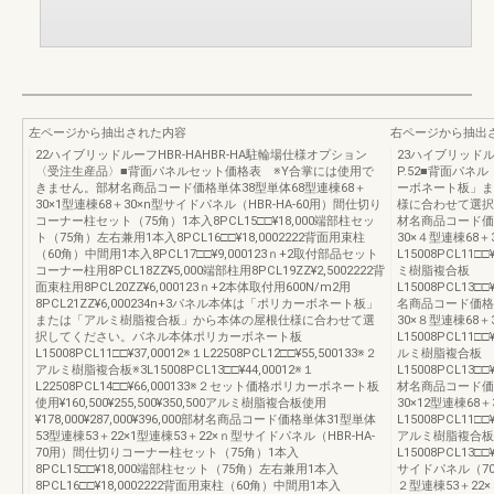
左ページから抽出された内容
右ページから抽出
22ハイブリッドルーフHBR‐HAHBR-HA駐輪場仕様オプション
23ハイブリッド
〈受注生産品〉■背面パネルセット価格表 ※Y合掌には使用で
P.52■背面パ
きません。部材名商品コード価格単体38型単体68型連棟68＋
ーボネート板」ま
30×1型連棟68＋30×n型サイドパネル（HBR-HA-60用）間仕切り
様に合わせて選択
コーナー柱セット（75角）1本入8PCL15□□¥18,000端部柱セッ
材名商品コード価格
ト（75角）左右兼用1本入8PCL16□□¥18,0002222背面用束柱
30×４型連棟68
（60角）中間用1本入8PCL17□□¥9,000123ｎ+2取付部品セット
L15008PCL11□□¥
コーナー柱用8PCL18ZZ¥5,000端部柱用8PCL19ZZ¥2,5002222背
ミ樹脂複合板
面束柱用8PCL20ZZ¥6,000123ｎ+2本体取付用600N/m2用
L15008PCL13□□¥
8PCL21ZZ¥6,000234n+3パネル本体は「ポリカーボネート板」
名商品コード価格連
または「アルミ樹脂複合板」から本体の屋根仕様に合わせて選
30×８型連棟68
択してください。パネル本体ポリカーボネート板
L15008PCL11□□¥
L15008PCL11□□¥37,00012※１L22508PCL12□□¥55,500133※２
ルミ樹脂複合板
アルミ樹脂複合板※3L15008PCL13□□¥44,00012※１
L15008PCL13□□¥
L22508PCL14□□¥66,000133※２セット価格ポリカーボネート板
材名商品コード価格連
使用¥160,500¥255,500¥350,500アルミ樹脂複合板使用
30×12型連棟6
¥178,000¥287,000¥396,000部材名商品コード価格単体31型単体
L15008PCL11□□¥
53型連棟53＋22×1型連棟53＋22×ｎ型サイドパネル（HBR-HA-
アルミ樹脂複合板
70用）間仕切りコーナー柱セット（75角）1本入
L15008PCL13□□¥
8PCL15□□¥18,000端部柱セット（75角）左右兼用1本入
サイドパネル（70
8PCL16□□¥18,0002222背面用束柱（60角）中間用1本入
２型連棟53＋22