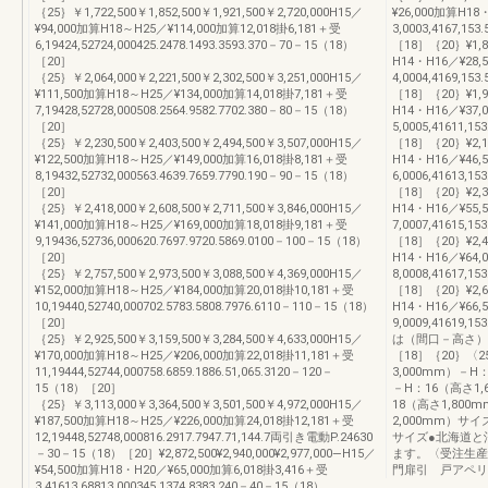
｛25｝￥1,722,500￥1,852,500￥1,921,500￥2,720,000H15／
¥26,000加算H18
¥94,000加算H18～H25／¥114,000加算12,018掛6,181＋受
3,0003,4167,153
6,19424,52724,000425.2478.1493.3593.370－70－15（18）
［18］｛20｝¥1,845
［20］
H14・H16／¥28,
｛25｝￥2,064,000￥2,221,500￥2,302,500￥3,251,000H15／
4,0004,4169,153
¥111,500加算H18～H25／¥134,000加算14,018掛7,181＋受
［18］｛20｝¥1,999
7,19428,52728,000508.2564.9582.7702.380－80－15（18）
H14・H16／¥37,
［20］
5,0005,41611,15
｛25｝￥2,230,500￥2,403,500￥2,494,500￥3,507,000H15／
［18］｛20｝¥2,109
¥122,500加算H18～H25／¥149,000加算16,018掛8,181＋受
H14・H16／¥46,
8,19432,52732,000563.4639.7659.7790.190－90－15（18）
6,0006,41613,15
［20］
［18］｛20｝¥2,340
｛25｝￥2,418,000￥2,608,500￥2,711,500￥3,846,000H15／
H14・H16／¥55,
¥141,000加算H18～H25／¥169,000加算18,018掛9,181＋受
7,0007,41615,15
9,19436,52736,000620.7697.9720.5869.0100－100－15（18）
［18］｛20｝¥2,494
［20］
H14・H16／¥64,
｛25｝￥2,757,500￥2,973,500￥3,088,500￥4,369,000H15／
8,0008,41617,15
¥152,000加算H18～H25／¥184,000加算20,018掛10,181＋受
［18］｛20｝¥2,602
10,19440,52740,000702.5783.5808.7976.6110－110－15（18）
H14・H16／¥66,
［20］
9,0009,41619,1
｛25｝￥2,925,500￥3,159,500￥3,284,500￥4,633,000H15／
は（間口－高さ）
¥170,000加算H18～H25／¥206,000加算22,018掛11,181＋受
［18］｛20｝〈
11,19444,52744,000758.6859.1886.51,065.3120－120－
3,000mm）－H
15（18）［20］
－H：16（高さ1
｛25｝￥3,113,000￥3,364,500￥3,501,500￥4,972,000H15／
18（高さ1,80
¥187,500加算H18～H25／¥226,000加算24,018掛12,181＋受
2,000mm）サイ
12,19448,52748,000816.2917.7947.71,144.7両引き電動P.24630
サイズ●北海道と
－30－15（18）［20］¥2,872,500¥2,940,000¥2,977,000―H15／
ます。〈受注生産
¥54,500加算H18・H20／¥65,000加算6,018掛3,416＋受
門扉引 戸アペリ
3,41613,68813,000345.1374.8383.240－40－15（18）