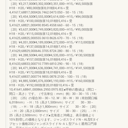
［20］¥3,217,000¥3,302,000¥3,351,000―H15／¥65,500加算
H18・H20／¥80,000加算8,018掛4,416＋受
4,41617,68817,000426.7462.0473.050－50－15（18）
［20］¥3,454,500¥3,555,000¥3,614,000―H15／¥84,000加算
H18・H20／¥100,000加算10,018掛5,416＋受
5,41621,68821,000490.8545.4558.660－60－15（18）
［20］¥3,637,000¥3,749,000¥3,820,000―H15／¥95,000加算
H18・H20／¥115,000加算12,018掛6,416＋受
6,41625,68825,000555.0610.8626.670－70－15（18）
［20］¥4,051,000¥4,189,000¥4,272,000―H15／¥113,000加算
H18・H20／¥137,000加算14,018掛7,416＋受
7,41629,68829,000646.3705.8724.280－80－15（18）
［20］¥4,288,500¥4,442,000¥4,535,000―H15／¥130,500加算
H18・H20／¥157,000加算16,018掛8,416＋受
8,41633,68833,000710.7789.6810.290－90－15（18）
［20］¥4,471,000¥4,636,000¥4,741,000―H15／¥141,500加算
H18・H20／¥172,000加算18,018掛9,416＋受
9,41637,68837,000774.9855.0878.2100－100－15（18）
［20］¥4,885,500¥5,076,000¥5,193,000―H15／¥160,000加算
H18・H20／¥192,000加算20,018掛10,416＋受
10,41641,68841,000866.2950.0975.8注●呼称の数値は（間口－
間口－高さ）です。（寸法単位：mm）例）30－30－15（18）
［20］｛25｝の場合30－30－12…W：30－W：30（有効開口幅
6,018mm）－H：15（高さ1,500mm）サイズ 30－30－
（18）…－H：18（高さ1,800mm）サイズ 30－30－［20］
…－H：20（高さ2,000mm）サイズ 30－30－｛25｝…－H：
25（高さ2,500mm）サイズ●北海道と沖縄は、表示価格より
10％割増しの価格となります。ジャンボスライドN－AL型Eタイ
プセット価格232ジャンボスライドＮ‐ＡＬ型アルミ通用口門扉