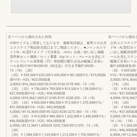
左ページから抽出された内容
右ページから抽出
H30サイズもご用意しております。価格等詳細は、最寄りの公共
公共エクステリア総
エクステリア商品担当窓口までご相談ください。■ジャンボスラ
ドN－AL型E2
イドN－AL型E1タイプ（寸法単位：mm）仕様／拾い出し掲載
い出し掲載頁色呼
頁呼称セット価格／セット重量（kg/セット）※レールを含むス
ールを含むステン
テンレスレール加算額（円）有効開口幅引き込み幅施工全長レ
幅施工全長レール全
ール全長H15H18H20H25（特注品）片引き手動P.24030－
動P.248形材色30
15（18）［20］
〈25〉￥659,500￥
｛25｝￥593,500￥633,500￥654,000￥901,000H15／¥19,000加
H16／¥19,000加
算H18～H25／¥23,000加算
3,0003,1816,366
3,0003,1816,3665,000130.5145.9150.3178.940－15（18）
［18］｛20｝
［20］｛25｝￥736,000￥789,000￥815,500￥1,138,500H15／
〈25〉￥814,500￥
¥27,500加算H18～H25／¥34,000加算
H16／¥27,500加
4,0004,1818,3667,000167.6185.8191.5228.250－15（18）
4,0004,1818,366
［20］｛25｝￥820,000￥882,000￥913,500￥1,270,500H15／
［18］｛20｝
¥37,000加算H18～H25／¥45,000加算
〈25〉￥924,500￥
5,0005,18110,3669,000195.5223.4230.2272.360－15（18）
H16／¥37,000加
［20］｛25｝￥914,000￥984,500￥1,022,000￥1,440,000H15／
5,0005,18110,36
¥46,000加算H18～H25／¥54,000加算
14（16）［18］
6,0006,18112,36611,000224.3252.7260.8312.070－15（18）
〈25〉￥1,026,000
［20］
H16／¥46,000加
｛25｝￥1,084,500￥1,169,000￥1,212,500￥1,705,500H15／
6,0006,18112,36