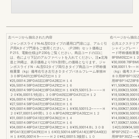
左ページから抽出された内容
右ページから抽出
ジャンボスライドN-AL型D2タイプの通用口門扉には、アルミ引
公共エクステリア総
戸用Aタイプ門扉をご使用ください。（P.288）セット価格は
シャイングレー・
P.215、電動仕様はP.230をご覧ください。商品コードの□□に
ード呼称価格重量
は、色により下記のアルファベットを入れてください。注●北海
8PBM05□□Ｈ１２¥
道と沖縄は、表示価格より10％割増しの価格となります。ジャ
¥30,0008.78P
ンボスライドN－AL型D2タイプ両引きタイプ商品コード呼称価
¥38,00011.9
格重量（kg）備考右引き左引きＤタイプパネルフレーム単独Ｗ
（kg）備考スチ
３０8PDA01□□8PDA27□□Ｈ１２
８０用8PBP13ZZ8
¥25,00014.28PDA02□□8PDA28□□Ｈ１４
用8PBP14ZZ8P
¥26,50014.58PDA03□□8PDA29□□Ｈ１６
¥11,500¥20,00
¥28,00014.98PDA04□□8PDA30□□Ｈ１８¥29,50015.3――――Ｈ
¥15,000¥23,50
２０¥36,00015.9先頭Ｌ３０8PDA05□□8PDA31□□Ｈ１２
¥18,500¥28,0
¥26,00014.18PDA06□□8PDA32□□Ｈ１４
¥10,000¥18,00
¥27,50014.58PDA07□□8PDA33□□Ｈ１６
¥13,000¥23,50
¥29,00014.88PDA08□□8PDA34□□Ｈ１８¥30,50015.2――――Ｈ
¥16,000¥27,00
２０¥37,00015.6中間Ｌ３０Ａ8PDA09□□8PDA35□□Ｈ１２
¥19,000¥30,
¥31,00013.68PDA10□□8PDA36□□Ｈ１４
¥14,000¥22,0
¥32,50014.08PDA11□□8PDA37□□Ｈ１６
¥17,000¥27,50
¥34,00014.48PDA12□□8PDA38□□Ｈ１８¥35,00014.8Ｌ３０Ｂ
５¥23,000¥34
8PDA13□□8PDA39□□Ｈ１６¥33,50014.68PDA14□□8PDA40□□
8PBP29ZZ――
Ｈ１８¥35,00014.9――――Ｈ２０¥42,00015.3後部Ｌ１０
用8PBP30ZZ―