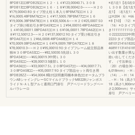
8PDB12□□8PDB25□□Ｈ１２・１４¥123,00040.7Ｌ３０Ｂ
※右1左1【右0左
8PDB13□□8PDB26□□Ｈ１６・１８¥138,00042.0――――Ｈ２０
Ｌ３０Ｂ【右1左1
¥179,00043.8Ｄタイプ控え柱１本入り8PBM75□□Ｈ１２
左1】〈右1左1〉
¥16,0005.48PBM76□□Ｈ１４¥17,5005.78PBM77□□Ｈ１６
はH204〈6〉※6
¥19,0006.38PBM78□□Ｈ１８¥20,5006.6――Ｈ２０¥25,0007.5Ｄ
※8【10】〈12〉※
タイプ掛け框右引き8PDA59□□Ｈ１２¥94,00010.48PDA60□□Ｈ
〈16〉※Ｄタイプ
１４¥100,00011.08PDA61□□Ｈ１６¥106,00011.78PDA62□□Ｈ１
き11111111
８¥112,50012.3――Ｈ２０¥137,00012.9Ｄタイプ受け框左引き
０222222222
8PDA67□□Ｈ１２¥66,0008.48PDA68□□Ｈ１４
222Ｄタイプ部品
¥70,0009.08PDA69□□Ｈ１６¥74,0009.78PDA70□□Ｈ１８
68101214161
¥78,00010.3――Ｈ２０¥95,00010.9Ｄタイプフレーム組立部品単
46891113141
独Ｗ３０8PDA53□□――¥82,50030.5先頭Ｌ３０
い出す数量が異な
8PDA54□□――¥65,00019.3中間Ｌ３０
拾い出してくださ
8PDA55□□――¥28,00013.5後部Ｌ１０
す。（寸法単位：m
8PDA56□□――¥33,00017.5Ｌ２０8PDA57□□――¥34,00017.7Ｌ
〈20〉の場合30
３０8PDA58□□――¥35,00017.9Ｄタイプ部品セット両引き用
6,018mm）－H
8PDB28ZZ――¥54,0004.8取付説明書同梱本体色□□オータムブラ
（14）…－H：1
ウンABシャイングレーSCマイルドブラックMB228ジャンボス
…－H：16（高さ
ライドＮ‐ＡＬ型アルミ通用口門扉引 戸アペリードラングベー
18（高さ1,80
ルパラレーロ
さ2,000mm
扉引 戸アペリー