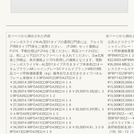
左ページから抽出された内容
右ページから抽出
ジャンボスライドN-AL型D1タイプの通用口門扉には、アルミ引
公共エクステリア総
戸用Bタイプ門扉をご使用ください。（P.288）セット価格は
シャイングレー・
P.214、手動仕様はP.216をご覧ください。商品コードの□□に
ード呼称価格重量
は、色により下記のアルファベットを入れてください。注●北海
8PBM01□□Ｈ１２¥
道と沖縄は、表示価格より10％割増しの価格となります。電動
¥22,0003.68P
ジャンボスライドN－AL型D1タイプ片引きタイプ本体色□□オー
¥26,0004.
タムブラウンABシャイングレーSCマイルドブラックMB218商
レススチールステ
品コード呼称価格重量（kg）備考右引き左引きＤタイプパネル
8PBP13ZZ8PBP2
フレーム単独Ｗ３０8PDA01□□8PDA27□□Ｈ１２
8PBP14ZZ8PB
￥25,00014.28PDA02□□8PDA28□□Ｈ１４
¥11,500¥20,00
￥26,50014.58PDA03□□8PDA29□□Ｈ１６
¥15,000¥23,50
￥28,00014.98PDA04□□8PDA30□□Ｈ１８￥29,50015.3先頭Ｌ３
¥18,500¥28,0
０8PDA05□□8PDA31□□Ｈ１２
¥10,000¥18,00
￥26,00014.18PDA06□□8PDA32□□Ｈ１４
¥13,000¥23,50
￥27,50014.58PDA07□□8PDA33□□Ｈ１６
¥16,000¥27,00
￥29,00014.88PDA08□□8PDA34□□Ｈ１８￥30,50015.2中間Ｌ３
¥19,000¥30,
０Ａ8PDA09□□8PDA35□□Ｈ１２
8PBP29ZZ――
￥31,00013.68PDA10□□8PDA36□□Ｈ１４
用8PBP30ZZ――
￥32,50014.08PDA11□□8PDA37□□Ｈ１６
ンボスライドN－
￥34,00014.48PDA12□□8PDA38□□Ｈ１８￥35,00014.8Ｌ３０Ｂ
表呼称部材名30－1
8PDA13□□8PDA39□□Ｈ１６
｛18｝50－12（