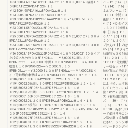
￥33,50014.68PDA14□□8PDA40□□Ｈ１８￥35,00014.9後部Ｌ１
70－12（14）［
０8PDA15□□8PDA41□□Ｈ１２
12（14）［16］
￥12,5004.98PDA16□□8PDA42□□Ｈ１４
ネルフレーム【】
￥13,0005.18PDA17□□8PDA43□□Ｈ１６
1111111中間Ｌ
￥13,5005.38PDA18□□8PDA44□□Ｈ１８￥14,0005.5Ｌ２０
後部Ｌ１０111Ｌ
8PDA19□□8PDA45□□Ｈ１２
※【1】※Ｄタイプ
￥23,00011.58PDA20□□8PDA46□□Ｈ１４
Ｌ３０1112後部
￥24,00011.98PDA21□□8PDA47□□Ｈ１６
車【】内はH16、
￥25,00012.38PDA22□□8PDA48□□Ｈ１８￥26,00012.7Ｌ３０Ａ
０Ａ11【0】※1
8PDA23□□8PDA49□□Ｈ１２
２０11Ｌ３０Ａ1
￥33,00019.58PDA24□□8PDA50□□Ｈ１４￥34,00020.3Ｌ３０Ｂ
プ控え柱【】内はH1
8PDA25□□8PDA51□□Ｈ１６
※5【6】※Ｄタイ
￥36,50021.18PDA26□□8PDA52□□Ｈ１８￥38,00021.6Ｄタイプ
品単独Ｗ３０1先頭
上桟笠木単独Ｗ３０8PBN01□□――￥3,0000.8先頭Ｌ３０
111Ｌ２０11Ｌ
8PBN02□□――￥3,0000.8中間Ｌ３０8PBN03□□――￥4,0000.8
11111111電動用
後部Ｌ１０8PBN04□□――￥2,0000.3Ｌ２０
サー柱セット1111
8PBN05□□――￥3,0000.5Ｌ３０8PBN06□□――￥4,0000.8Ｄタ
動位置決め治具片引
イプ電動用台車単独Ｗ３０8PDB43□□8PDB56□□Ｈ１２・１４
11111111Ｄ１
￥184,00051.98PDB44□□8PDB57□□Ｈ１６・１８
11Ｌ２０111Ｌ２
￥194,00052.3先頭Ｌ３０8PDB45□□8PDB58□□Ｈ１２・１４
により拾い出す数
￥185,50053.08PDB46□□8PDB59□□Ｈ１６・１８
してください。●
￥195,50053.7中間Ｌ３０Ａ8PDB47□□8PDB60□□Ｈ１２・１４
位：mm）例）30
￥150,00051.58PDB48□□8PDB61□□Ｈ１６・１８
30（有効開口幅3,
￥160,00052.0Ｌ３０Ｂ8PDB49□□8PDB62□□Ｈ１６・１８
ズ 30－（14）
￥149,50052.5後部Ｌ１０8PDB50□□8PDB63□□Ｈ１２・１４
［16］…－H：1
￥84,50024.78PDB51□□8PDB64□□Ｈ１６・１８￥85,50025.5Ｌ
H：18（高さ1,
２０8PDB52□□8PDB65□□Ｈ１２・１４
ード価格リモコン送
￥128,50040.78PDB53□□8PDB66□□Ｈ１６・１８
ン送信器（追加用
￥129,50040.8Ｌ３０Ａ8PDB54□□8PDB67□□Ｈ１２・１４
ださい。ジャンボ
￥123,50056.1Ｌ３０Ｂ8PDB55□□8PDB68□□Ｈ１６・１８
ペリードラングベ