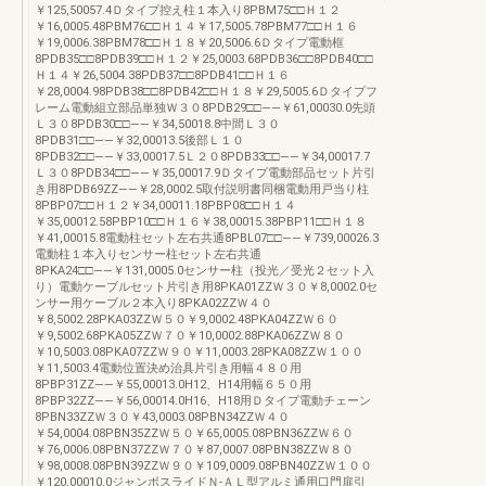
￥125,50057.4Ｄタイプ控え柱１本入り8PBM75□□Ｈ１２
￥16,0005.48PBM76□□Ｈ１４￥17,5005.78PBM77□□Ｈ１６
￥19,0006.38PBM78□□Ｈ１８￥20,5006.6Ｄタイプ電動框
8PDB35□□8PDB39□□Ｈ１２￥25,0003.68PDB36□□8PDB40□□
Ｈ１４￥26,5004.38PDB37□□8PDB41□□Ｈ１６
￥28,0004.98PDB38□□8PDB42□□Ｈ１８￥29,5005.6Ｄタイプフ
レーム電動組立部品単独Ｗ３０8PDB29□□――￥61,00030.0先頭
Ｌ３０8PDB30□□――￥34,50018.8中間Ｌ３０
8PDB31□□――￥32,00013.5後部Ｌ１０
8PDB32□□――￥33,00017.5Ｌ２０8PDB33□□――￥34,00017.7
Ｌ３０8PDB34□□――￥35,00017.9Ｄタイプ電動部品セット片引
き用8PDB69ZZ――￥28,0002.5取付説明書同梱電動用戸当り柱
8PBP07□□Ｈ１２￥34,00011.18PBP08□□Ｈ１４
￥35,00012.58PBP10□□Ｈ１６￥38,00015.38PBP11□□Ｈ１８
￥41,00015.8電動柱セット左右共通8PBL07□□――￥739,00026.3
電動柱１本入りセンサー柱セット左右共通
8PKA24□□――￥131,0005.0センサー柱（投光／受光２セット入
り）電動ケーブルセット片引き用8PKA01ZZＷ３０￥8,0002.0セ
ンサー用ケーブル２本入り8PKA02ZZＷ４０
￥8,5002.28PKA03ZZＷ５０￥9,0002.48PKA04ZZＷ６０
￥9,5002.68PKA05ZZＷ７０￥10,0002.88PKA06ZZＷ８０
￥10,5003.08PKA07ZZＷ９０￥11,0003.28PKA08ZZＷ１００
￥11,5003.4電動位置決め治具片引き用幅４８０用
8PBP31ZZ――￥55,00013.0H12、H14用幅６５０用
8PBP32ZZ――￥56,00014.0H16、H18用Ｄタイプ電動チェーン
8PBN33ZZＷ３０￥43,0003.08PBN34ZZＷ４０
￥54,0004.08PBN35ZZＷ５０￥65,0005.08PBN36ZZＷ６０
￥76,0006.08PBN37ZZＷ７０￥87,0007.08PBN38ZZＷ８０
￥98,0008.08PBN39ZZＷ９０￥109,0009.08PBN40ZZＷ１００
￥120,00010.0ジャンボスライドＮ‐ＡＬ型アルミ通用口門扉引