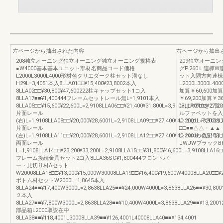
左ページから抽出された内容
右ページから抽出
208独立オーニング独立オーニング独立オーニング規格表
209独立オーニ
●W4000基本基本ユニット部材名商品コード価格
グP.260Ｌ連
L2000L3000L4000形材色クリエダーク柱セット溝なし
ット入隅方向連棟
H29L=3,4051本入8LLA01□□¥15,400¥23,8002本入
L2000L3000L4000
8LLA02□□¥30,800¥47,600222柱キャップセット1コ入
加算￥60,600加算
8LLA17■■¥1,400444フレームセットレール無L=1,9101本入
￥69,200加算￥3
8LLA05□□¥15,600¥22,600L=2,9108LLA06□□¥21,400¥31,800L=3,9108LLA07□□¥27,20
ンはP.210をご
片面レール
ルファベットを入
(右)L=1,9108LLA08□□¥20,000¥28,6001L=2,9108LLA09□□¥27,400¥40,2001L=3,9108L
いては、P.20
片面レール
□□■■△△・▲
(左)L=1,9108LLA11□□¥20,000¥28,6001L=2,9108LLA12□□¥27,400¥40,2001L=3,9108L
ンバスの色記号に
両面レール
JWJWブラックB
L=1,9108LLA14□□¥23,200¥33,200L=2,9108LLA15□□¥31,800¥46,600L=3,9108LLA16□
フレーム接続金具セット2コ入8LLA36SC¥1,800444フロントバ
ー・見切り材Aセット
W20008LLA18□□¥13,000¥15,000W30008LLA19□□¥16,400¥19,600W40008LLA20□□¥2
ボトム材セットW2000L=1,8645本入
8LLA24■■¥17,400W3000L=2,8638LLA25■■¥24,000W4000L=3,8638LLA26■■¥30,800
２本入
8LLA27■■¥7,800W3000L=2,8638LLA28■■¥10,400W4000L=3,8638LLA29■■¥13,2001
部品箱L2000取説在中
8LLA38■■¥118,4001L30008LLA39■■¥126,4001L40008LLA40■■¥134,4001