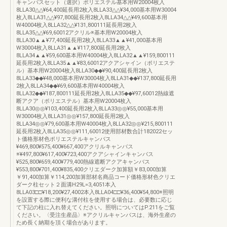
キャンバスセット（選択）ポリエステル基本用W20004枚入
8LLA30△△¥64,400延長用2枚入8LLA33△△¥34,000基本用W30004
枚入8LLA31△△¥97,800延長用2枚入8LLA34△△¥49,600基本用
W40004枚入8LLA32△△¥131,800111延長用2枚入
8LLA35△△¥69,60012アクリル※基本用W20004枚入
8LLA30▲▲¥77,400延長用2枚入8LLA33▲▲¥41,000基本用
W30004枚入8LLA31▲▲¥117,800延長用2枚入
8LLA34▲▲¥59,600基本用W40004枚入8LLA32▲▲¥159,800111
延長用2枚入8LLA35▲▲¥83,60012アクアシャイン（ポリエステ
ル）基本用W20004枚入8LLA30◆◆¥90,400延長用2枚入
8LLA33◆◆¥48,000基本用W30004枚入8LLA31◆◆¥137,800延長用
2枚入8LLA34◆◆¥69,600基本用W40004枚入
8LLA32◆◆¥187,800111延長用2枚入8LLA35◆◆¥97,60012熱線遮
断アクア（ポリエステル）基本用W20004枚入
8LLA30◎◎¥103,400延長用2枚入8LLA33◎◎¥55,000基本用
W30004枚入8LLA31◎◎¥157,800延長用2枚入
8LLA34◎◎¥79,600基本用W40004枚入8LLA32◎◎¥215,800111
延長用2枚入8LLA35◎◎¥111,60012使用部材数合計182022セッ
ト価格形材色ポリエステルキャンバス
¥469,800¥575,400¥667,400アクリルキャンバス
※¥497,800¥617,400¥723,400アクアシャインキャンバス
¥525,800¥659,400¥779,400熱線遮断アクアキャンバス
¥553,800¥701,400¥835,400クリエダーク加算額￥83,000加算
￥91,400加算￥114,200加算部材名商品コード価格形材色クリエ
ダーク柱セット２面溝H29L=3,4051本入
8LLA03□□¥18,200¥27,4002本入8LLA04□□¥36,400¥54,800※照明
を設置する際に便利な溝付柱を使用する場合は、必要数に応じ
て下記の柱に入れ替えてください。照明についてはP.211をご覧
ください。〈受注生産品〉※アクリルキャンバスは、海外生産の
ため長く納期を頂く場合があります。