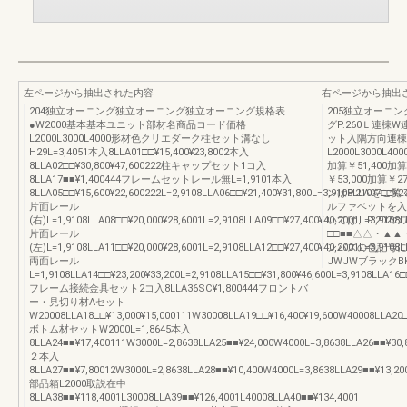
左ページから抽出された内容
右ページから抽出
204独立オーニング独立オーニング独立オーニング規格表
205独立オーニ
●W2000基本基本ユニット部材名商品コード価格
グP.260Ｌ連
L2000L3000L4000形材色クリエダーク柱セット溝なし
ット入隅方向連棟
H29L=3,4051本入8LLA01□□¥15,400¥23,8002本入
L2000L3000L4000
8LLA02□□¥30,800¥47,600222柱キャップセット1コ入
加算￥51,400加算
8LLA17■■¥1,400444フレームセットレール無L=1,9101本入
￥53,000加算￥2
8LLA05□□¥15,600¥22,600222L=2,9108LLA06□□¥21,400¥31,800L=3,9108LLA07□□¥27
ンはP.210をご
片面レール
ルファベットを入
(右)L=1,9108LLA08□□¥20,000¥28,6001L=2,9108LLA09□□¥27,400¥40,2001L=3,9108L
いては、P.20
片面レール
□□■■△△・▲
(左)L=1,9108LLA11□□¥20,000¥28,6001L=2,9108LLA12□□¥27,400¥40,2001L=3,9108L
ンバスの色記号に
両面レール
JWJWブラックB
L=1,9108LLA14□□¥23,200¥33,200L=2,9108LLA15□□¥31,800¥46,600L=3,9108LLA16□
フレーム接続金具セット2コ入8LLA36SC¥1,800444フロントバ
ー・見切り材Aセット
W20008LLA18□□¥13,000¥15,000111W30008LLA19□□¥16,400¥19,600W40008LLA20□
ボトム材セットW2000L=1,8645本入
8LLA24■■¥17,400111W3000L=2,8638LLA25■■¥24,000W4000L=3,8638LLA26■■¥30,
２本入
8LLA27■■¥7,80012W3000L=2,8638LLA28■■¥10,400W4000L=3,8638LLA29■■¥13,20
部品箱L2000取説在中
8LLA38■■¥118,4001L30008LLA39■■¥126,4001L40008LLA40■■¥134,4001