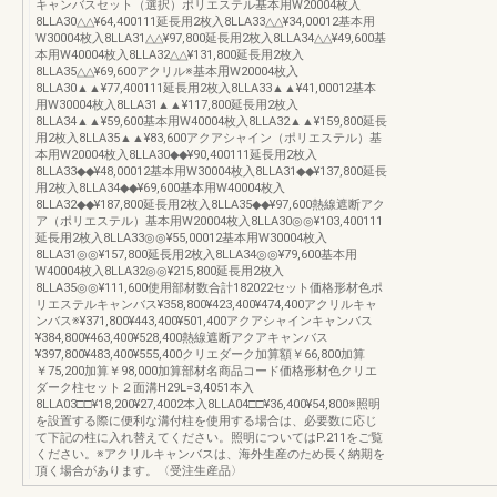
キャンバスセット（選択）ポリエステル基本用W20004枚入
8LLA30△△¥64,400111延長用2枚入8LLA33△△¥34,00012基本用
W30004枚入8LLA31△△¥97,800延長用2枚入8LLA34△△¥49,600基
本用W40004枚入8LLA32△△¥131,800延長用2枚入
8LLA35△△¥69,600アクリル※基本用W20004枚入
8LLA30▲▲¥77,400111延長用2枚入8LLA33▲▲¥41,00012基本
用W30004枚入8LLA31▲▲¥117,800延長用2枚入
8LLA34▲▲¥59,600基本用W40004枚入8LLA32▲▲¥159,800延長
用2枚入8LLA35▲▲¥83,600アクアシャイン（ポリエステル）基
本用W20004枚入8LLA30◆◆¥90,400111延長用2枚入
8LLA33◆◆¥48,00012基本用W30004枚入8LLA31◆◆¥137,800延長
用2枚入8LLA34◆◆¥69,600基本用W40004枚入
8LLA32◆◆¥187,800延長用2枚入8LLA35◆◆¥97,600熱線遮断アク
ア（ポリエステル）基本用W20004枚入8LLA30◎◎¥103,400111
延長用2枚入8LLA33◎◎¥55,00012基本用W30004枚入
8LLA31◎◎¥157,800延長用2枚入8LLA34◎◎¥79,600基本用
W40004枚入8LLA32◎◎¥215,800延長用2枚入
8LLA35◎◎¥111,600使用部材数合計182022セット価格形材色ポ
リエステルキャンバス¥358,800¥423,400¥474,400アクリルキャ
ンバス※¥371,800¥443,400¥501,400アクアシャインキャンバス
¥384,800¥463,400¥528,400熱線遮断アクアキャンバス
¥397,800¥483,400¥555,400クリエダーク加算額￥66,800加算
￥75,200加算￥98,000加算部材名商品コード価格形材色クリエ
ダーク柱セット２面溝H29L=3,4051本入
8LLA03□□¥18,200¥27,4002本入8LLA04□□¥36,400¥54,800※照明
を設置する際に便利な溝付柱を使用する場合は、必要数に応じ
て下記の柱に入れ替えてください。照明についてはP.211をご覧
ください。※アクリルキャンバスは、海外生産のため長く納期を
頂く場合があります。〈受注生産品〉