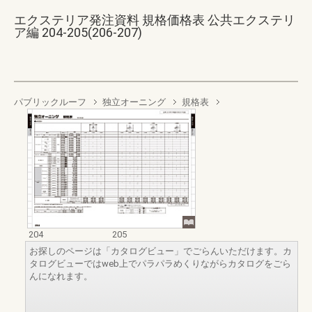
エクステリア発注資料 規格価格表 公共エクステリ
ア編 204-205(206-207)
パブリックルーフ
独立オーニング
規格表
204
205
お探しのページは「カタログビュー」でごらんいただけます。カ
タログビューではweb上でパラパラめくりながらカタログをごら
んになれます。