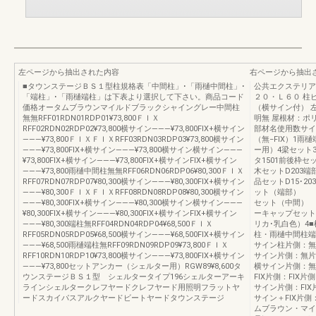
左ページから抽出された内容
右ページから抽出
■タウンステージＢＳ１型柱規格表「中間柱」･「雨樋中間柱」･
公共エクステリア
「端柱」･「雨樋端柱」は下表より選択して下さい。商品コード
２０・Ｌ６０ 柱
価格オータムブラウンマイルドブラックシャイングレー中間柱
（横サイン付） 
無無RFF01RDN01RDP01¥73,800ＦＩＸ
明無 屋根材：ポリカ
RFF02RDN02RDP02¥73,800横サイン———¥73,800FIX+横サイン
部材名使用数サイ
———¥73,800ＦＩＸＦＩＸRFF03RDN03RDP03¥73,800横サイン
（無−FIX）1
———¥73,800FIX+横サイン———¥73,800横サイン横サイン———
ー用）4梁セット3
¥73,800FIX+横サイン———¥73,800FIX+横サインFIX+横サイン
タ1501前後枠セ
———¥73,800雨樋中間柱無無RFF06RDN06RDP06¥80,300ＦＩＸ
木セットD203端
RFF07RDN07RDP07¥80,300横サイン———¥80,300FIX+横サイン
品セットD15･2
———¥80,300ＦＩＸＦＩＸRFF08RDN08RDP08¥80,300横サイン
ット（端部） 
———¥80,300FIX+横サイン———¥80,300横サイン横サイン———
セット（中間）
¥80,300FIX+横サイン———¥80,300FIX+横サインFIX+横サイン
ーキャップセット
———¥80,300端柱無RFF04RDN04RDP04¥68,500ＦＩＸ
リカ･乳白色）4
RFF05RDN05RDP05¥68,500横サイン———¥68,500FIX+横サイン
柱・雨樋中間柱端
———¥68,500雨樋端柱無RFF09RDN09RDP09¥73,800ＦＩＸ
サイン柱片側：無
RFF10RDN10RDP10¥73,800横サイン———¥73,800FIX+横サイン
サイン片側：無片
———¥73,800セットアンカー（シェルター用）RGW89¥8,600タ
横サイン片側：無
ウンステージＢＳ１型 シェルタータイプ196シェルターアーキ
FIX片側：FIX
ラインシェルタークレフヤードクレフヤード用照明フラットヤ
サイン片側：FI
ードスカイパスアルクヤードビートヤードタウンステージ
サイン＋FIX片側
ムブラウン・マイ