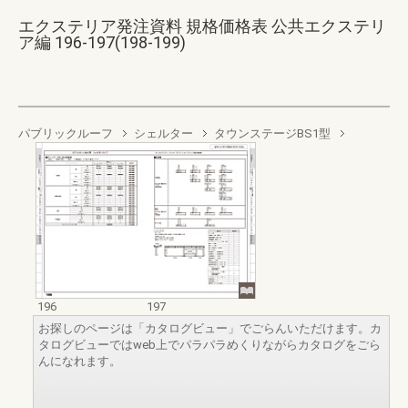
エクステリア発注資料 規格価格表 公共エクステリ
ア編 196-197(198-199)
パブリックルーフ
シェルター
タウンステージBS1型
196
197
お探しのページは「カタログビュー」でごらんいただけます。カ
タログビューではweb上でパラパラめくりながらカタログをごら
んになれます。