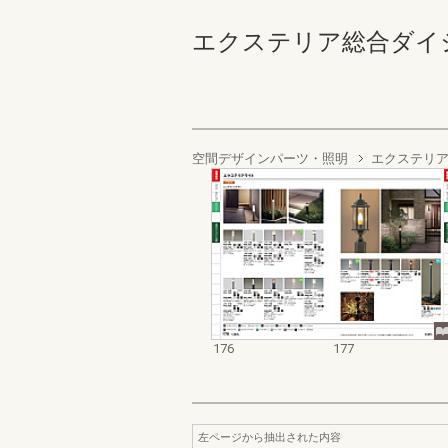
エクステリア総合ダイジェスト
空間デザインパーツ・照明
エクステリ
176
177
左ページから抽出された内容