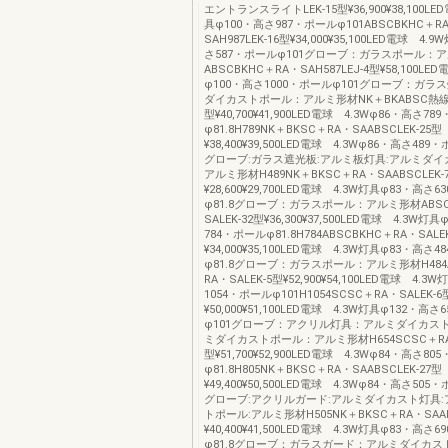
エントランスライトLEK-15型¥36,900¥38,100LE
具φ100・高さ987・ポールφ101ABSCBKHC＋R
SAH987LEK-16型¥34,000¥35,100LED電球 4.
さ587・ポールφ101グローブ：ガラスポール：
ABSCBKHC＋RA・SAH587LEJ-4型¥58,100LE
φ100・高さ1000・ポールφ101グローブ：ガラ
ダイカストポール：アルミ形材NK＋BKABSC熱線セ
型¥40,700¥41,900LED電球 4.3Wφ86・高さ7
φ81.8H789NK＋BKSC＋RA・SAABSCLEK-25型
¥38,400¥39,500LED電球 4.3Wφ86・高さ489
グローブ:ガラス遮光板:アルミ板灯具:アルミダイ
アルミ形材H489NK＋BKSC＋RA・SAABSCLEK-
¥28,600¥29,700LED電球 4.3W灯具φ83・高さ
φ81.8グローブ：ガラスポール：アルミ形材ABSC
SALEK-32型¥36,300¥37,500LED電球 4.3W灯
784・ポールφ81.8H784ABSCBKHC＋RA・SALE
¥34,000¥35,100LED電球 4.3W灯具φ83・高さ
φ81.8グローブ：ガラスポール：アルミ形材H484A
RA・SALEK-5型¥52,900¥54,100LED電球 4.3
1054・ポールφ101H1054SCSC＋RA・SALEK-6
¥50,000¥51,100LED電球 4.3W灯具φ132・高
φ101グローブ：アクリル灯具：アルミダイカス
ミダイカストポール：アルミ形材H654SCSC＋RA・
型¥51,700¥52,900LED電球 4.3Wφ84・高さ8
φ81.8H805NK＋BKSC＋RA・SAABSCLEK-27型
¥49,400¥50,500LED電球 4.3Wφ84・高さ505
グローブ:アクリルガード:アルミダイカスト灯具
トポール:アルミ形材H505NK＋BKSC＋RA・SAAB
¥40,400¥41,500LED電球 4.3W灯具φ83・高さ
φ81.8グローブ：ガラスガード：アルミダイカ