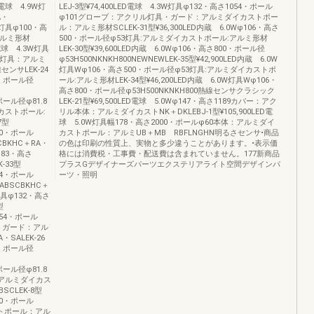
D電球 4.9W灯
LEJ-3型¥74,400LED電球 4.3W灯具φ132・高さ1054・ポール
A・
φ101グローブ：アクリル灯具・ガード：アルミダイカストポー
9W灯具φ100・高
ル：アルミ形材SCLEK-31型¥36,300LED内蔵 6.0Wφ106・高さ
アルミ形材
500・ポール径φ53灯具:アルミダイカストポール:アルミ形材
D電球 4.3W灯具
LEK-30型¥39,600LED内蔵 6.0Wφ106・高さ800・ポール径
ス灯具：アルミ
φ53H500NKNKH800NEWNEWLEK-35型¥42,900LED内蔵 6.0W
ンサLEK-24
灯具Wφ106・高さ500・ポール径φ53灯具:アルミダイカストポ
89・ポール径
ール:アルミ形材LEK-34型¥46,200LED内蔵 6.0W灯具Wφ106・
高さ800・ポール径φ53H500NKNKH800熱線センサクラシック
・ポール径φ81.8
LEK-21型¥69,500LED電球 5.0Wφ147・高さ1189カバー：アク
カストポール:
リル本体：アルミダイカストNK＋DKLEBJ-1型¥105,900LED電
7型
球 5.0W灯具幅178・高さ2000・ポールφ60本体：アルミダイ
630・ポール
カストポール：アルミUB＋MB RBFLNGHN明るさセンサ•商品
BKHC＋RA・
の色は印刷の性質上、実物と多少違うことがあります。•表示価
具φ83・高さ
格には消費税・工事費・配送費は含まれていません。177新商品
K-33型
プラスGデザイナーズパーツエクステリアライト空間デザインパ
484・ポール
ーツ・照明
BSCBKHC＋
W灯具φ132・高さ
型
さ654・ポール
トガード：アル
SALEK-26
05・ポール径
・ポール径φ81.8
:アルミダイカス
SCLEK-8型
690・ポール
ストポール：アル