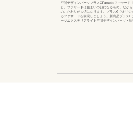
空間デザインパーツプラスGFacadeファサード
と。ファサードは住まいの顔になるもの。だから
のこだわりが大切になります。プラスGでオリジ
るファサードを実現しましょう。新商品プラスG
ーツエクステリアライト空間デザインパーツ・照明