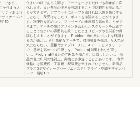
で、できるこ
住まいの顔である玄関は、アーチをつけるだけでも印象的に変
こそ住まう人
化します。また敷地の境界を強調することで防犯性を高めるこ
ナリティあふれ
とができます。アプローチにルーフを設ければ天気を気にする
デザイナーズパ
ことなく、荷受けをしたり、ポストを確認することができま
150
す。利便性を高めつつ、ファサードの重厚感も高めることがで
きます。アーチの隣にデザインを合わせたスクリーンを設置す
ることで住まいの雰囲気を統一したままリビングや玄関前の目
隠しをすることができます。Problem|雨の日にポストを確認す
るのが嫌だ…。A.印象的なアーチで、敷地境界を強調。A.天気が
気にならない、屋根付きアプローチに。A.アーチとスクリーン
で、意匠を高めつつ目隠しを。Problem|玄関まわりが寂し
い…。Problem|住まいの雰囲気を崩さず、目隠ししたい…。•商
品の色は印刷の性質上、実物と多少違うことがあります。•表示
価格には消費税・工事費・配送費は含まれていません。新商品
プラスGデザイナーズパーツエクステリアライト空間デザインパ
ーツ・照明151