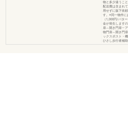
物と多少違うこと
配送費は含まれて
用せずに版下依頼
す。※同一物件に
（1,000円/
金が発生しますの
扉︵開き門扉︶ア
物門扉︵開き門扉
ックスポスト・機
ひさし歩行者補助