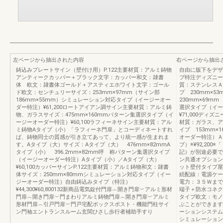
左ページから抽出された内容
右ページから抽出
鋳込みプレートサイン（壁付け用）P.122主要材質：アルミ鋳物
自由に版下をデザ
アンティークカッパー＋ブラック文字：カッパー和文：隷書
プ特注ディズニー
体 欧文：隷書体ゴールド＋アスティエホワイト文字：ゴール
質：ステンレスＡ
ド欧文：センチュリーサイズ：253mm×97mm（サイン部
プ 230mm×5
186mm×55mm）シミュレーション対応タイプ（イージーオー
230mm×69m
ダー特注）¥61,200ロートアイアン調サイン主要材質：アルミ鋳
選択タイプ（イー
物、ガラスサイズ：475mm×160mmパターン集選択タイプ（イ
¥71,000デ
ージーオーダー特注）¥60,100ラフィーネサイン主要材質：アル
材質：ガラス、ア
ミ鋳物Aタイプ（小）「ラフィーネ門扉」とコーディネートすれ
イプ 153mm
ば、鋳物同士の質感が引き立てあって、より統一感が生まれま
オーダー特注）Ａ・
す。Aタイプ（大）サイズ：Aタイプ（大） 476mm×82mmA
プ）※¥92,20
タイプ（小） 396.2mm×82mm呼 称パターン集選択タイプ
記）が別途必要で
（イージーオーダー特注）Aタイプ（小）／Aタイプ（大）
ン共通オプション
¥60,100カッパーサインP.122主要材質：アルミ鋳物和文：隷書
ット壁付タイプ屋外
体サイズ：250mm×80mmシミュレーション対応タイプ（イー
続配線：電源ケー
ジーオーダー特注）自由鋳込みタイプ（特注）
電力：３５ＷまでD
¥44,300¥60,800132新商品電気錠付門扉︵開き門扉︶アルミ形材
端子＋防水コネク
門扉︵開き門扉︶門まわりアルミ鋳物門扉︵開き門扉︶アルミ
タイプ欧文：モノ
形材門扉︵引戸門扉︶門戸宅配ボックスポスト・機能門柱サイ
ぶことができます
ン門袖エントランスルーム玄関ひさし歩行者補助手すり
ーションシステム
シミュレーション