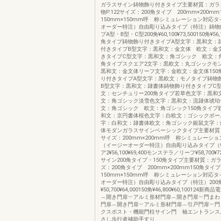
ガラスサイン鋳物飾り付きタイプ主要材質：ガラ
物P.122サイズ：200角タイプ 200mm×200
150mm×150mm呼 称シミュレーション対応
オーダー特注）自由彫り込みタイプ（特注）鋳物
プA型・B型・C型200角¥60,100¥73,500150角¥56,10
角タイプ鋳物飾り付きタイプA型文字：黒和文：
付きタイプB型文字：黒和文：金文体 欧文：金
きタイプC型文字：黒和文：角ゴシック 欧文：角
角タイプスクエア2文字：黒欧文：丸ゴシックモ
黒和文：金文体リーフ文字：金欧文：金文体150
り付きタイプA型文字：黒欧文：モノタイプ鋳物
B型文字：黒和文：隷書体鋳物飾り付きタイプC
文：センチュリー200角タイプ若草色文字：黒和
文：角ゴシック淡雪色文字：黒和文：流隷体琥珀
文：角ゴシック 欧文：角ゴシック150角タイプ
和文：京円書体桜色文字：白欧文：ゴシックボー
字：白和文：隷書体欧文：角ゴシック銀鼠文字：
体モダンガラスサインベーシックタイプ主要材質：ガ
サイズ：200mm×200mm呼 称シミュレーシ
（イージーオーダー特注）自由彫り込みタイプ（
ア2¥56,100¥69,400モンステラ／リーフ¥58,700¥
サイン200角タイプ・150角タイプ主要材質：ガラス
ズ：200角タイプ 200mm×200mm150角タ
150mm×150mm呼 称シミュレーション対応
オーダー特注）自由彫り込みタイプ（特注）200
¥50,700¥64,000150角¥46,800¥60,100124新
︵開き門扉︶アルミ形材門扉︵開き門扉︶門まわ
門扉︵開き門扉︶アルミ形材門扉︵引戸門扉︶門
クスポスト・機能門柱サイン門 袖エントランス
さし歩行者補助手すり