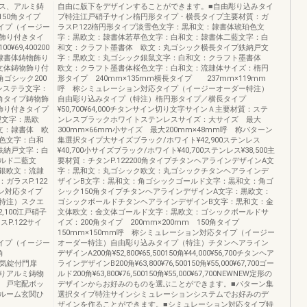
ス、アルミ鋳
自由に版下をデザインすることができます。■自由彫り込みタイ
mm150角タイプ
プ特注江戸硝子サイン楕円形タイプ・横長タイプ主要材質：ガ
タイプ（イージー
ラスP.122楕円形タイプ淡雪色文字：黒和文：隷書体琥珀色文
飾り付きタイ
字：黒欧文：隷書体若草色文字：白和文：隷書体二藍文字：白
0¥69,400200
和文：クラフト墨書体 欧文：丸ゴシック横長タイプ鉄納戸文
隷書体鋳物飾り
字：黒欧文：丸ゴシック銀鼠文字：白和文：クラフト墨書体
文体鋳物飾り付
欧文：クラフト墨書体桜色文字：白和文：流隷体サイズ：楕円
ゴシック200
形タイプ 240mm×135mm横長タイプ 237mm×119mm
ンステラ文字：
呼 称シミュレーション対応タイプ（イージーオーダー特注）
角タイプ鋳物飾
自由彫り込みタイプ（特注）楕円形タイプ／横長タイプ
飾り付きタイプ
¥50,700¥64,000チタンサイン切り文字サインＡ主要材質：ステ
型文字：黒欧
ンレスブラックホワイトステンレスサイズ：大サイズ 最大
文：隷書体 欧
300mm×66mm小サイズ 最大200mm×48mm呼 称パターン
色文字：白和
集選択タイプ大サイズブラック/ホワイト¥42,900ステンレス
鉄納戸文字：白
¥40,700小サイズブラック/ホワイト¥40,700ステンレス¥38,500主
ルド二藍文
要材質：チタンP.122200角タイプチタンヘアラインデザインA文
銀欧文：流隷
字：黒和文：丸ゴシック欧文：丸ゴシックチタンヘアラインデ
ラスP.122
ザインB文字：黒和文：角ゴシックゴールド文字：黒和文：角ゴ
ョン対応タイプ
シック150角タイプチタンヘアラインデザインA文字：黒欧文：
特注）スクエ
ゴシックボールドチタンヘアラインデザインB文字：黒和文：金
72,100江戸硝子
文体欧文：金文体ゴールド文字：黒欧文：ゴシックボールドサ
P.122サイ
イズ：200角タイプ 200mm×200mm 150角タイプ
イプ
150mm×150mm呼 称シミュレーション対応タイプ（イージー
タイプ（イージー
オーダー特注）自由彫り込みタイプ（特注）チタンヘアライン
角
デザインA200角¥52,800¥65,500150角¥44,000¥56,700チタンヘア
商品電気錠付門扉
ラインデザインB200角¥63,800¥76,500150角¥55,000¥67,700ゴー
りアルミ鋳物
ルド200角¥63,800¥76,500150角¥55,000¥67,700NEWNEW定形の
 戸宅配ボッ
デザインからお好みのものを選ぶことができます。■パターン集
ルーム玄関ひ
選択タイプ特注サインシミュレーションシステムでお好みのデ
ザインを作ることができます。■シミュレーション対応タイプ特