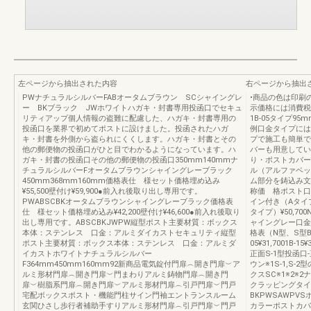
左ページから抽出された内容
右ページから抽出
PWナチュラルシルバーFABオータムブラウン SCシャイングレ
•商品の色は印刷
ー BKブラック JWホワイトハガキ・封書専用投函口でセキュ
示価格には消費税
リティアップ個人情報の盗難に配慮した、ハガキ・封書専用の
1B-05タイプ95
投函口を業界で初めてポストに設けました。投函されたハガ
例口金タイプには
キ・封書を外側から盗られにくくします。ハガキ・封書とその
プで施工も簡単で
他の郵便物の投函口がひと目でわかるようになっています。ハ
バーも用意してい
ガキ・封書の投函口その他の郵便物の投函口350mm140mmナ
り・ポストカバー
チュラルシルバーFオータムブラウンシャイングレーブラック
ル（アルファベッ
450mm368mm160mm価格表仕 様セット価格埋め込み
ム部分を鋳込み
¥55,500壁付け¥59,900●前入れ後取り出し専用です。
称価 格ポスト口金
PWABSCBKオータムブラウンシャイングレーブラック価格表
イン付き（Aタイプ
仕 様セット価格埋め込み¥42,200壁付け¥46,600●前入れ後取り
タイプ）¥50,70
出し専用です。ABSCBKJWPW縦型ポスト主要材質：ボックス
ャイングレー口金A
本体：ステンレス 口金：アルミダイカストセキュリティ縦型
格表（N型、S型B
ポスト主要材質：ボックス本体：ステンレス 口金：アルミダ
05¥31,7001B-15
イカストホワイトナチュラルシルバー
正面S-1型投函
F364mm450mm160mm92新商品電気錠付門扉︵開き門扉︶ア
ウン※1S-1,S-
ルミ形材門扉︵開き門扉︶門まわりアルミ鋳物門扉︵開き門
クスSC※1※2
扉︶樹脂系門扉︵開き門扉︶アルミ形材門扉︵引戸門扉︶門戸
クラッピングタイ
宅配ボックスポスト・機能門柱サイン門袖エントランスルーム
BKPWSAWPV
玄関ひさし歩行者補助手すりアルミ形材門扉︵引戸門扉︶門戸
カラーポストカバ