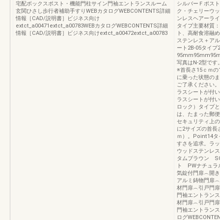
宅配ボックスポスト・機能門柱サイン門袖エントランスルーム
シルバーＦポストカ
玄関ひさし歩行者補助手すりWEBカタログWEBCONTENTS詳細
ク・チェリーウッ
情報［CAD/説明書］ビジネス向け
ンレスヘアーライ
extct_a00471extct_a00783WEBカタログWEBCONTENTS詳細
タイプ主要材質：
情報［CAD/説明書］ビジネス向けextct_a00472extct_a00783
ト、高耐食溶融め
ステンレス＋アル
ート2B-05タイプ2
95mm95mm95m
写真はN-2型で
※首長さ15ｃｍ
に乗った状態のま
ご了承ください。
ラスシートが付い
ラスシートが付い
ロック）タイプと
は、たまった郵便
セキュリティ上の
に2サイズの首長さ
ｍ）。Point
すさを追求。ラッ
ウッドステンレス
タムブラウン S
ト PWナチュラ
気錠付門扉︵開き
アルミ鋳物門扉︵
材門扉︵引戸門扉
門袖エントランス
材門扉︵引戸門扉
門袖エントランス
ログWEBCONT