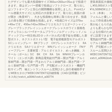
たデザインでも最大投函物サイズ360㎜×260㎜×35㎜まで投函で
塗装表面拡大価格
きます。扉はダンパー搭載で投函はソフトクローズ、取り出し
し¥55,000ポス
はソフトオープンと安心の開閉機構を採用しました。Point2メ
¥16,500NE
ール便最大サイズにも対応の大容量タイプ。取り出し前面の扉
レス（本体）、ス
が開き（角度45°）、大きな投函物も簡単に取り出せます。投函
フォルムと優しい
上の扉を開けて投函物を投函します。※投函口サイズは370㎜
ルムで存在感を軽
×40㎜です。450㎜142㎜350㎜クリエモカクリエダークシャイン
装がぬくもりのあ
グレーブラックグレイッシュオークプレシャスホワイト規格色
よりも柔らかな印
ナチュラルシルバーFオータムブラウンノルディックレッドノル
による仕様のため
ディックブルー特注色LEDタッチパネル式の電子錠を搭載した新
ずに設置できます。
型ポスト。ネクストポストL-1型 電子錠搭載新型モデルポスト
電気錠付門扉︵開
SCシャイングレー BKブラック CHプレシャスホワイト RA
りアルミ鋳物門扉
クリエモカ SAクリエダーク WNグレイッシュオーク FNデ
門 戸宅配ボック
ィープグレー 主要材質：アルミダイカスト、めっき鋼板、ス
スルーム玄関ひさ
チール（ポール）SC BK CH RA SA WNHHプレーンホ
WEBCONTEN
ワイト（エンボス調）新商品電気錠付門扉︵開き門扉︶アルミ
extct_a00462ext
形材門扉︵開き門扉︶門まわりアルミ鋳物門扉︵開き門扉︶ア
ルミ形材門扉︵引戸門扉︶門 戸宅配ボックスポスト・機能門
柱サイン門 袖エントランスルーム玄関ひさし歩行者補助手す
りWEBカタログWEBCONTENTS詳細情報［CAD/説明書］ビジ
ネス向けextct_a00461extct_a00774