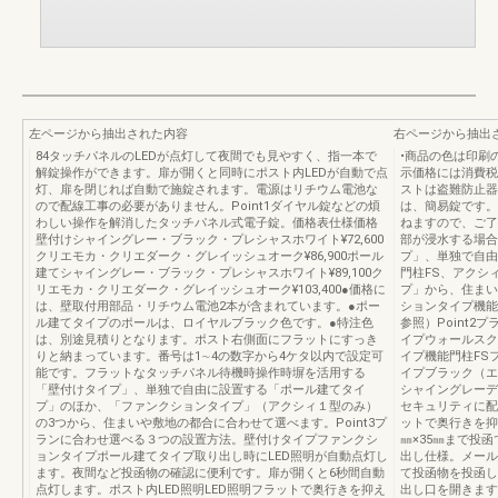
左ページから抽出された内容
右ページから抽出
84タッチパネルのLEDが点灯して夜間でも見やすく、指一本で
•商品の色は印刷
解錠操作ができます。扉が開くと同時にポスト内LEDが自動で点
示価格には消費税
灯、扉を閉じれば自動で施錠されます。電源はリチウム電池な
ストは盗難防止器
ので配線工事の必要がありません。Point1ダイヤル錠などの煩
は、簡易錠です。
わしい操作を解消したタッチパネル式電子錠。価格表仕様価格
ねますので、ご了
壁付けシャイングレー・ブラック・プレシャスホワイト¥72,600
部が浸水する場合
クリエモカ・クリエダーク・グレイッシュオーク¥86,900ポール
プ」、単独で自由
建てシャイングレー・ブラック・プレシャスホワイト¥89,100ク
門柱FS、アクシ
リエモカ・クリエダーク・グレイッシュオーク¥103,400●価格に
プ」から、住まい
は、壁取付用部品・リチウム電池2本が含まれています。●ポー
ションタイプ機能
ル建てタイプのポールは、ロイヤルブラック色です。●特注色
参照）Point
は、別途見積りとなります。ポスト右側面にフラットにすっき
イプウォールスク
りと納まっています。番号は1∼4の数字から4ケタ以内で設定可
イプ機能門柱FS
能です。フラットなタッチパネル待機時操作時塀を活用する
イプブラック（エ
「壁付けタイプ」、単独で自由に設置する「ポール建てタイ
シャイングレーディ
プ」のほか、「ファンクションタイプ」（アクシィ１型のみ）
セキュリティに配
の3つから、住まいや敷地の都合に合わせて選べます。Point3プ
ットで奥行きを抑
ランに合わせ選べる３つの設置方法。壁付けタイプファンクシ
㎜×35㎜まで投函
ョンタイプポール建てタイプ取り出し時にLED照明が自動点灯し
出し仕様。メール
ます。夜間など投函物の確認に便利です。扉が開くと6秒間自動
て投函物を投函し
点灯します。ポスト内LED照明LED照明フラットで奥行きを抑え
出し口を開きます