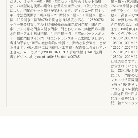
ださい。ミッキーA型・B型・C型セット価格表（セット価格
幅＋幅＋210片開
は、ZCK型錠を使用の場合）は受注生産品です。※取り付ける錠
75×75※片開き
により、門扉のセット価格が変わります。ディズニー門扉ミッ
A型ブラック 両
キー寸法図両開き：幅＋幅＋210片開き：幅＋185両開き：幅＋
枚） 高さ＝1,20
幅＋10片開き：幅75×75※片開きは扉1枚高さ高さ＋12530075ミ
城・かぼちゃの馬
ッキー主要材質：アルミ鋳物66新商品電気錠付門扉︵開き門
き門扉の場合、別
扉︶アルミ形材門扉︵開き門扉︶門まわりアルミ鋳物門扉︵開
ます。BK呼称扉
き門扉︶アルミ形材門扉︵引戸門扉︶門 戸宅配ボックスポス
ラック色ブラック色06-
ト・機能門柱サイン門 袖エントランスルーム玄関ひさし歩行
10700×1,000￥14
者補助手すり•商品の色は印刷の性質上、実物と多少違うことが
10800×1,000￥15
あります。•表示価格には消費税・工事費・配送費は含まれてい
12600×1,200￥15
ません。WEBカタログWEBCONTENTS詳細情報［CAD/説明
12700×1,200￥16
書］ビジネス向けextct_a00453extct_a00765
12800×1,200
仕様の場合です。
は含まれていませ
は、ZDK型錠を
により、門扉のセ
ンセス寸法図両開
＋幅＋10片開き：幅
プリンセス67新
︵開き門扉︶門ま
門扉︵引戸門扉︶
門 袖エントラン