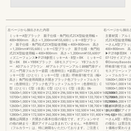
左ページから抽出された内容
右ページから抽出
ミッキーA型ブラック 親子仕様・角門柱式ZCK型錠使用幅＝
主要材質：アルミ
400+800mm 高さ＝1,200mm¥155,600ミッキーB型ブラッ
式ZCK型錠使用幅＝4
ク 親子仕様・角門柱式ZCK型錠使用幅＝400+800mm 高さ
ーさんA型ブラッ
＝1,200mm¥155,600ミッキーC型ブラック 親子仕様・角門柱
400+800mm 
式ZCK型錠使用幅＝400+800mm 高さ＝1,200mm¥155,600デ
▶P.218参照B
ィズニーフェンス▶P.218参照ミッキーA・B型＝BK ミッキーC
07-12サイズプ−
型＝BK BK＋YBBKブラック GBモスグリーン YBフルカラ
©Disney.Basedo
ー ADアルトブラウン AFアルトグリーンアルミ鋳物門扉ディ
呼称扉1枚寸法（
ズニー門扉フルカラー姿図（色替特注）※姿図は07-12サイズミ
モスグリーン＋フ
ッキーC型（ひとり）ミッキーC型（全員）呼称扉1枚寸法（幅×
ン＋フルカラー（
高さ）角門柱使用両開き片開きブラック色ブラック＋フルカラ
10600×1,000￥12
ー（色替特注）ブラック色ブラック＋フルカラー（色替特注）C
10700×1,000￥14
型（ひとり）C型（全員）C型（ひとり）C型（全員）06-
10800×1,000￥15
10600×1,000￥128,900￥212,300￥296,500￥84,900￥126,600￥168,70007-
12600×1,200￥15
10700×1,000￥142,900￥226,500￥310,500￥91,900￥133,700￥175,70008-
12700×1,200￥16
10800×1,000￥156,100￥243,300￥330,500￥98,500￥142,100￥185,70006-
12800×1,200￥1
12600×1,200￥151,300￥234,900￥318,300￥96,900￥138,700￥180,40007-
開き・片開きの基
12700×1,200￥162,500￥246,100￥330,300￥102,500￥144,300￥186,40008-
まり・選択アイテ
12800×1,200￥172,500￥260,300￥346,300￥107,500￥151,400￥194,400※
ー）は、特に納期
価格は両開き・片開きの基本仕様の場合です。オプションやそ
ーさんA型・B型
の他の納まり・選択アイテムは含まれていません。※色替特注
の場合）は受注生
（フルカラー）は、特に納期をいただいております。ご注意く
ト価格が変わりま