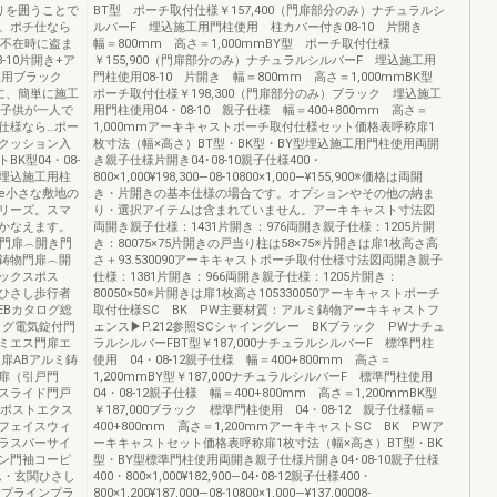
りを囲うことで
BT型 ポーチ取付仕様￥157,400（門扉部分のみ）ナチュラルシ
。ポチ仕なら
ルバーF 埋込施工用門柱使用 柱カバー付き08-10 片開き
。不在時に盗ま
幅＝800mm 高さ＝1,000mmBY型 ポーチ取付仕様
10片開き+ア
￥155,900（門扉部分のみ）ナチュラルシルバーF 埋込施工用
使用ブラック
門柱使用08-10 片開き 幅＝800mm 高さ＝1,000mmBK型
所に、簡単に施工
ポーチ取付仕様￥198,300（門扉部分のみ）ブラック 埋込施工
。子供が一人で
用門柱使用04・08-10 親子仕様 幅＝400+800mm 高さ＝
仕様なら…ポー
1,000mmアーキキャストポーチ取付仕様セット価格表呼称扉1
クッション入
枚寸法（幅×高さ）BT型・BK型・BY型埋込施工用門柱使用両開
K型04・08-
き親子仕様片開き04･08-10親子仕様400・
2埋込施工用柱
800×1,000¥198,300―08-10800×1,000―¥155,900※価格は両開
re小さな敷地の
き・片開きの基本仕様の場合です。オプションやその他の納ま
リーズ。スマ
り・選択アイテムは含まれていません。アーキキャスト寸法図
かなえます。
両開き親子仕様：1431片開き：976両開き親子仕様：1205片開
付門扉︵開き門
き：80075×75片開きの戸当り柱は58×75※片開きは扉1枚高さ高
鋳物門扉︵開
さ＋93.530090アーキキャストポーチ取付仕様寸法図両開き親子
ックスポス
仕様：1381片開き：966両開き親子仕様：1205片開き：
ひさし歩行者
80050×50※片開きは扉1枚高さ105330050アーキキャストポーチ
EBカタログ総
取付仕様SC BK PW主要材質：アルミ鋳物アーキキャストフ
ログ電気錠付門
ェンス▶P.212参照SCシャイングレー BKブラック PWナチュ
ミエス門扉エ
ラルシルバーFBT型￥187,000ナチュラルシルバーF 標準門柱
扉ABアルミ鋳
使用 04・08-12親子仕様 幅＝400+800mm 高さ＝
扉（引戸門
1,200mmBY型￥187,000ナチュラルシルバーF 標準門柱使用
スライド門戸
04・08-12親子仕様 幅＝400+800mm 高さ＝1,200mmBK型
トポストエクス
￥187,000ブラック 標準門柱使用 04・08-12 親子仕様幅＝
フェイスウィ
400+800mm 高さ＝1,200mmアーキキャストSC BK PWア
ラスバーサイ
ーキキャストセット価格表呼称扉1枚寸法（幅×高さ）BT型・BK
ン門袖コーピ
型・BY型標準門柱使用両開き親子仕様片開き04･08-10親子仕様
ム・玄関ひさし
400・800×1,000¥182,900―04･08-12親子仕様400・
ップラインプラ
800×1,200¥187,000―08-10800×1,000―¥137,00008-