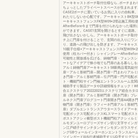
アーキキャストポーチ取付仕様なら…ポーチまわ
ちょっとしたプライベートスペースが生まれます
CASE2ポーチに置いているお気に入りの自転車
れたりしないか心配です。アーキキャストBK型08-
ーキキャストフェンスFK型W09×2埋込施工用柱
AfterBefore今まで門扉を付けられなかった場
ができます。CASE1玄関を開けるとすぐに道路
飛び出さないかしら。アーキキャストポーチ取付
チ上に門扉を付けることで、玄関の出入りにワン
り、道路への飛び出しを防ぎます。アーキキャストB
10親子仕様+アーキキャストフェンスFK型W09×
使用（柱カバー付き）シャイングレーAfterBefo
可能性と開放感を広げる、鋳物門扉・フェンスシ
ートなアイデアで狭小地でも門扉のある暮らしを
アルミ鋳物門扉アーキキャスト58新商品電気錠
扉︶アルミ形材門扉︵開き門扉︶門まわりアルミ
き門扉︶アルミ形材門扉︵引戸門扉︶門戸宅配ボ
ト・機能門柱サイン門袖エントランスルーム玄関
補助手すり製品データや詳細情報をチェック！W
合エクステリア20222023エクステリア総合カタ
扉（開き門扉）アルミ形材門扉（開き門扉）プレ
ルネクス門扉プログコート門扉開き門扉AA開き門
物門扉（開き門扉）ラフィーネ門扉アルミ形材門
扉）ダブルエントランスアウタースライドアーキ
宅配ボックス宅配ボックスKLスマート宅配ポス
ポストアクシィ横型ポスト機能門柱アクシィルミ
ルモダンユーロブリーズサイン切り文字サインガ
ン江戸硝子サインチタンサインモダンガラスサイ
ングGBウォールインターホンエントランスルー
ツインガードⅢ歩行者補助手すりUD手すりグリ