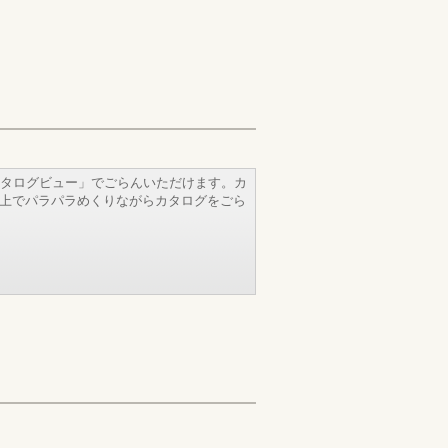
タログビュー」でごらんいただけます。カ
b上でパラパラめくりながらカタログをごら