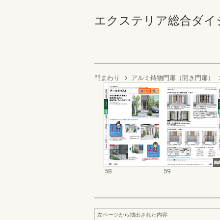
エクステリア総合ダイジェスト
門まわり
アルミ鋳物門扉（開き門扉）
58
59
左ページから抽出された内容