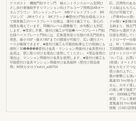
クスポスト・機能門柱サイン門 袖エントランスルーム玄関ひ
応。汎用性のある
さし歩行者補助手すりマンション向けアルコーブ用商品ABオー
ドル錠はもちろん
タムブラウン SCシャイングレー MBマイルドブラック BR
付けが可能です。
ブロンズ JWホワイト BKブラック❶壁付け門柱仕様低コスト
（戸厚45ｍｍ用）
で簡単施工のベースプレート仕様は、後付け施工でも、安心の
ク㈱製）■多種の
強度を備えています。同梱のレベル調整板で、水勾配にも対応
る納まり。独立門
します。■埋戻し不要、後付け施工が可能❷ベースプレート門柱
門柱から選択でき
仕様ベースプレート門柱には、広角度持送り仕様の吊元門柱Bも
仕様を用意してい
用意。最小160°∼最大180°までの開扉が可能で、広い通行スペ
トクローザー仕様
ースが確保できます。■後付け施工も可能自転車などの収納にも
は、W：1,000
便利！50❷❶❺❸❹壁付け金具・マンション用後付け金具壁付け
万回開閉の耐久性
金具は、壁に取り付ける場合に使用してください。※埋込使用の
びオートクローザ
場合は、マンション用後付け金具を使用します。■後付け施工も
ついては、お買い
可能壁付け金具マンション用後付け金具縦枠（壁付け部品使
(有償）オートク
用）WEBカタログextct_a00754
柱をカモイでつな
受け扉の上下に、
風や衝撃にも強い
風速33.1m/
せん。カモイ落し
の落し棒で強度ア
×H：2000独
材質：アルミ形材
度風速33.1m/秒
情報［CAD/説明書］