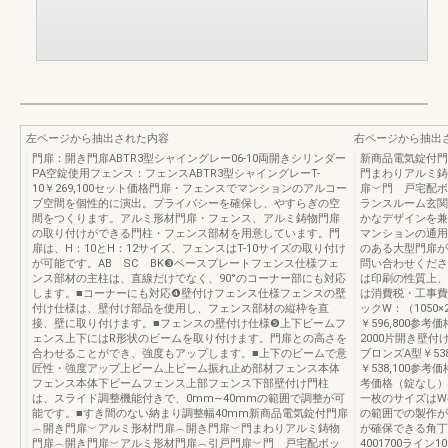
左ページから抽出された内容
右ページから抽出
門扉：開き門扉ABTR3型シャイングレー06-10両開きシリンダー
新商品電気錠付門
PA空錠使用フェンス：フェンスABTR3型シャイングレーT-
門まわりアルミ鋳
10￥269,100セット価格門扉・フェンスでマンションのアルコー
扉︶門 戸宅配ボ
ブ空間を個性的に演出。プライバシーを確保し、やすらぎの空
ランスルーム玄関
間をつくります。アルミ形材門扉・フェンス、アルミ鋳物門扉
かなデザインを兼
の取り付けができる門柱・フェンス部材を用意しています。門
マンションの通用
扉は、H：10とH：12サイズ、フェンスはT-10サイズの取り付け
のある大型門扉が
が可能です。AB SC BK❸ベースプレートフェンス仕様フェ
問い合わせくださ
ンス部材の主柱は、直線だけでなく、90°のコーナー部にも対応
は印刷の性質上、
します。■コーナーにも対応❹壁付けフェンス仕様フェンスの壁
は消費税・工事費
付け仕様は、壁付け部品を使用し、フェンス部材の縦枠を直
ックW：（1050
接、壁に取り付けます。■フェンスの壁付け仕様❺上下ビームフ
￥596,800参
ェンス上下にはR形状のビームを取り付けます。門扉との高さを
2000片開き壁付
合わせることができ、強度もアップします。■上下のビームで意
ブロンズA型￥53
匠性・強度アップ上ビーム上ビーム振れ止め部材フェンス本体
￥538,100参
フェンス本体下ビームフェンス上部フェンス下部壁付け門柱
考価格（錠なし）ホ
は、スライド調整機能付きで、0mm∼40mmの範囲で調整が可
一枚のサイズはW40
能です。■すき間のない納まり調整幅40mm新商品電気錠付門扉
の範囲での製作が
︵開き門扉︶アルミ形材門扉︵開き門扉︶門まわりアルミ鋳物
が確保できる角丁
門扉︵開き門扉︶アルミ形材門扉︵引戸門扉︶門 戸宅配ボッ
4001700ライン