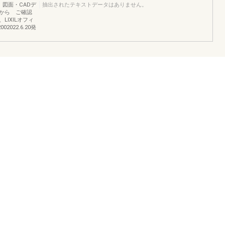
図面・CADデ
抽出されたテキストデータはありません。
から ご確認
IXILオフィ
002022.6.20発