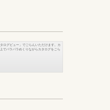
タログビュー」でごらんいただけます。カ
b上でパラパラめくりながらカタログをごら