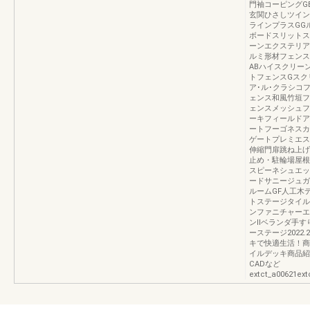
門袖コーピングG
玄関ひさしツイン
ラインプラスGG
ボードスリットス
ーンエクステリアラ
ルミ形材フェンス
ABハイスクリー
トフェンスGスク
ア･ル･クラシコ
ェンス和風竹垣フ
ェンスメッシュフ
ーキフィールドア
ートフーゴネスカ
ゲートプレミエス
伸縮門扉跳ね上げ
止め・駐輪場屋根
スピーネシュエッ
ードサニージュガ
ルームGF人工木
トステージタイル
ンファニチャーエ
ンⅡベランダ手す
ーステージ2022
キで快適生活！商
イルデッキ商品紹介
CADなど
extct_a00621ext