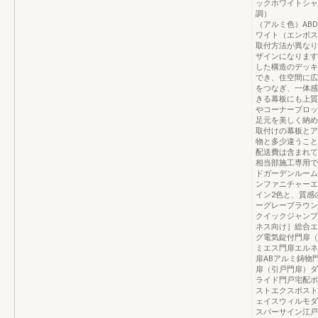
ックホワイトシャ
調） 目
（アルミ色）AB
ワイト（エンボス
取付方法が異なり
ザインになります
した構造のデッキ
でき、住空間に広
をつなぎ、一体感
きる幕板にも上質
やコーナーブロッ
足元を美しく納め
取付けの幕板とア
物と多少違うこと
配送費は含まれて
相当部施工専用で
ドガーデンルーム
ンファニチャーエ
イン2色と、質感
ーグレーブラウン
クイックジャンプ
ネス向け］総合エク
グ電気錠付門扉（
ミエス門扉エルネ
扉ABアルミ鋳物
扉（引戸門扉）ダ
ライド門戸宅配ボ
ストエクスポスト
ェイスウィルモダ
スバーサイン江戸