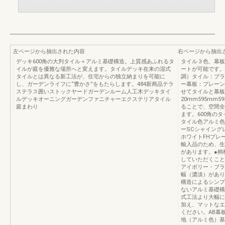
左ページから抽出された内容
右ページから抽出
デッキ600角の大判タイル＋アルミ基礎構造。上質感あふれるタ
タイル３色、幕板
イルが庭を優雅な場所へと変えます。タイルデッキ在来の湿式
ートが可能です。
タイルとは異なる新工法が、住宅からの独立納まりを可能に
調）タイル：ブラ
し、ガーデンライフに“豊かさ”をもたらします。484新商品テラ
ー幕板：プレーン
ステラス囲いストックヤードガーデンルーム人工木デッキタイ
せてタイルと幕板
ルデッキオーニングガーデンファニチャーエクステリアタイル
20mm595mm
庭まわり
ることで、空間全
ます。600角の
タイル色アルミ色
ーSCシャイング
ホワイトFHプレ
輸入品のため、生
があります。●柄
していただくこと
アイボリー・ブラ
幅（濃淡）があり
構造によるシンプ
ないアルミ基礎構
式工法より大幅に
加え、マットなエ
ください
地（アルミ色）基