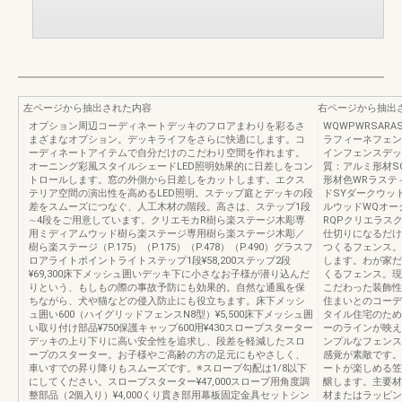
左ページから抽出された内容
右ページから抽出
オプション周辺コーディネートデッキのフロアまわりを彩るさ
WQWPWRSAR
まざまなオプション。デッキライフをさらに快適にします。コ
ラフィーネフェン
ーディネートアイテムで自分だけのこだわり空間を作れます。
インフェンスデッ
オーニング彩風スタイルシェードLED照明効果的に日差しをコン
質：アルミ形材S
トロールします。窓の外側から日差しをカットします。エクス
形材色WRラステ
テリア空間の演出性を高めるLED照明。ステップ庭とデッキの段
ドSYダークウッ
差をスムーズにつなぐ、人工木材の階段。高さは、ステップ1段
ルウッドWQオー
∼4段をご用意しています。クリエモカR樹ら楽ステージ木彫専
RQPクリエラス
用ミディアムウッド樹ら楽ステージ専用樹ら楽ステージ木彫／
仕切りになるだけ
樹ら楽ステージ（P.175）（P.175）（P.478）（P.490）グラスフ
つくるフェンス。
ロアライトポイントライトステップ1段¥58,200ステップ2段
します。わが家だ
¥69,300床下メッシュ囲いデッキ下に小さなお子様が潜り込んだ
くるフェンス。現
りという、もしもの際の事故予防にも効果的。自然な通風を保
こだわった装飾性
ちながら、犬や猫などの侵入防止にも役立ちます。床下メッシ
住まいとのコーデ
ュ囲い600（ハイグリッドフェンスN8型）¥5,500床下メッシュ囲
タイル住宅のため
い取り付け部品¥750保護キャップ600用¥430スロープスターター
ーのラインが映え
デッキの上り下りに高い安全性を追求し、段差を軽減したスロ
ンプルなフェンス
ープのスターター。お子様やご高齢の方の足元にもやさしく、
感覚が素敵です。
車いすでの昇り降りもスムーズです。※スロープ勾配は1/8以下
ートが楽しめる笠
にしてください。スロープスターター¥47,000スロープ用角度調
醸します。主要材
整部品（2個入り）¥4,000くり貫き部用幕板固定金具セットシン
材またはラッピン