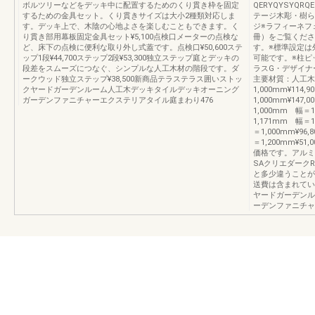
ボルツリーなどをデッキ中に配置するためのくり貫き枠を固定
QERYQYSYQR
するための金具セット。くり貫きサイズは大小2種類対応しま
テージ木彫・樹ら
す。デッキ上で、木陰の心地よさを楽しむこともできます。く
ジ※ラフィーネフ
り貫き部用幕板固定金具セット¥5,100点検口メーターの点検な
冊）をご覧ください
ど、床下の点検に便利な取り外し式蓋です。点検口¥50,600ステ
す。※標準設定は
ップ1段¥44,700ステップ2段¥53,300独立ステップ庭とデッキの
可能です。※柱ピ
段差をスムーズにつなぐ、シンプルな人工木材の階段です。ダ
ラスG・デザイナ
ークウッド独立ステップ¥38,500新商品テラステラス囲いストッ
主要材質：人工木材
クヤードガーデンルーム人工木デッキタイルデッキオーニング
1,000mm¥114,
ガーデンファニチャーエクステリアタイル庭まわり476
1,000mm¥14
1,000mm 幅＝1
1,171mm 幅＝1
＝1,000mm¥96
＝1,200mm¥
価格です。アルミ
SAクリエダーク
と多少違うことが
送費は含まれてい
ヤードガーデンル
ーデンファニチャ