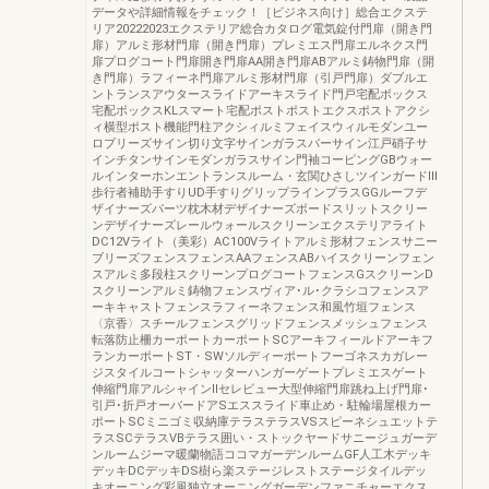
データや詳細情報をチェック！［ビジネス向け］総合エクステ
リア20222023エクステリア総合カタログ電気錠付門扉（開き門
扉）アルミ形材門扉（開き門扉）プレミエス門扉エルネクス門
扉プログコート門扉開き門扉AA開き門扉ABアルミ鋳物門扉（開
き門扉）ラフィーネ門扉アルミ形材門扉（引戸門扉）ダブルエ
ントランスアウタースライドアーキスライド門戸宅配ボックス
宅配ボックスKLスマート宅配ポストポストエクスポストアクシ
ィ横型ポスト機能門柱アクシィルミフェイスウィルモダンユー
ロブリーズサイン切り文字サインガラスバーサイン江戸硝子サ
インチタンサインモダンガラスサイン門袖コーピングGBウォー
ルインターホンエントランスルーム・玄関ひさしツインガードⅢ
歩行者補助手すりUD手すりグリップラインプラスGGルーフデ
ザイナーズパーツ枕木材デザイナーズボードスリットスクリー
ンデザイナーズレールウォールスクリーンエクステリアライト
DC12Vライト（美彩）AC100Vライトアルミ形材フェンスサニー
ブリーズフェンスフェンスAAフェンスABハイスクリーンフェン
スアルミ多段柱スクリーンプログコートフェンスGスクリーンD
スクリーンアルミ鋳物フェンスヴィア･ル･クラシコフェンスア
ーキキャストフェンスラフィーネフェンス和風竹垣フェンス
〈京香〉スチールフェンスグリッドフェンスメッシュフェンス
転落防止柵カーポートカーポートSCアーキフィールドアーキフ
ランカーポートST・SWソルディーポートフーゴネスカガレー
ジスタイルコートシャッターハンガーゲートプレミエスゲート
伸縮門扉アルシャインⅡセレビュー大型伸縮門扉跳ね上げ門扉･
引戸･折戸オーバードアSエススライド車止め・駐輪場屋根カー
ポートSCミニゴミ収納庫テラステラスVSスピーネシュエットテ
ラスSCテラスVBテラス囲い・ストックヤードサニージュガーデ
ンルームジーマ暖蘭物語ココマガーデンルームGF人工木デッキ
デッキDCデッキDS樹ら楽ステージレストステージタイルデッ
キオーニング彩風独立オーニングガーデンファニチャーエクス