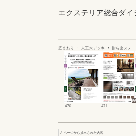
エクステリア総合ダイジェスト
庭まわり
人工木デッキ
樹ら楽ステー
470
471
左ページから抽出された内容