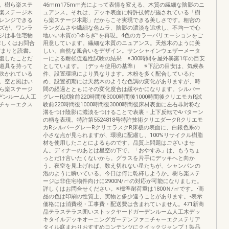
。樹ら楽ステ
46mm175mm光によって表情を変える、木質の繊細な陰影のニ
楽ステージ木
ュアンス。それは、デッキ表面に特許技術が施されている「樹
レンジできる
ら楽ステージ木彫」だからこそ実現できる美しさです。粗密の
ズが、ワンラ
ランダムさや繊細な色ムラ、陰影の濃淡を追求し、不均一で心
ジは非住宅物
地いい木質の“ゆらぎ”を再現。4色のカラーバリエーションをご
詳しくはお問合
用意しています。繊細な木質のニュアンス。天然木のように美
だまりと読書。
しい、自然な風合いをデザイン。サンシャインウェザーメータ
復したことだ
ーによる耐候促進性試験の結果 ※300時間を屋外暴露1年の目安
道具を持って
としています。（デッキ使用の基準） ※下記の目安は、気候条
吹かれている
件、設置環境により異なります。木粉を多く配合しているた
。空と風はい
め、設置初期には天然木のような色調の変化がありますが、時
ら楽ステージ
間の経過とともにその変化度合は緩やかになります。シルバー
デンルーム人工
グレーR試験前220時間後3000時間後1000時間後クリエモカR試
チャーエクス
験前220時間後1000時間後3000時間後床材表面に左右非対称な
溝をつけ陰影に濃淡をつけることで表裏・上下反転で4パターン
の柄を表現。特許第5524818号特許技術クリエダークRクリエモ
カRシルバーグレーRクリエラスクR床板の表面に、白銀色系の
小さな点が見られますが、環境に配慮し、100%リサイクル樹脂
材を使用したことによるものです。品質上問題はございませ
ん。ディナーのあとは星空の下で。「おやすみ」は、もうちょ
っとだけ言いたくないから。グラスを片手にデッキへと向か
う。夜空を見上げれば、数え切れない星たちが、シャンパンの
泡のように瞬いている。今日は何に乾杯しようか。樹ら楽ステ
ージは非住宅物件向けに2900N/㎡の対応が可能になりました。
詳しくはお問合せください。※標準耐荷重は1800Ｎ/㎡です。•商
品の色は印刷の性質上、実物と多少違うことがあります。•表示
価格には消費税・工事費・配送費は含まれていません。471新商
品テラステラス囲いストックヤードガーデンルーム人工木デッ
キタイルデッキオーニングガーデンファニチャーエクステリア
タイル庭まわりおすすめコンテンツにクイックジャンプ！製品