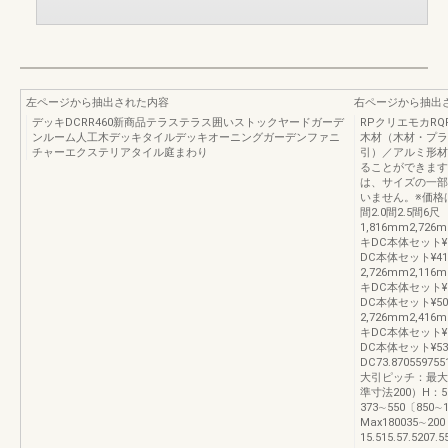
左ページから抽出された内容
右ページから抽出
デッキDCRR460新商品テラステラス囲いストックヤードガーデ
RPクリエモカR
ンルーム人工木デッキタイルデッキオーニングガーデンファニ
木材（木材・プラ
チャーエクステリアタイル庭まわり
引）／アルミ形材
ることができます
は、サイズの一部
いません。※価格
間2.0間2.5間6尺
1,816mm2,726
キDC本体セット¥2
DC本体セット¥410
2,726mm2,116
キDC本体セット¥3
DC本体セット¥506
2,726mm2,416
キDC本体セット¥3
DC本体セット¥53
DC73.8705597551
大引ピッチ：最大90
準寸法200）H：5
373∼550〔850
Max180035∼2
15.515.57.520