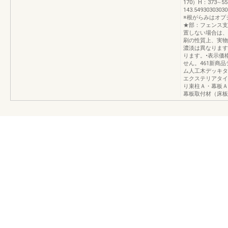
170）H：373∼55
143.5493030303
※根がらみはオプ
★部：フェンス支
置しない場合は、
刷の性質上、実物
濃淡は異なります
ります。•表示価
せん。461新商
ム人工木デッキタ
エクステリアタイ
り束柱Ａ・幕板Ａ
幕板取付材（床板