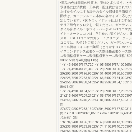
•商品の色は印刷の性質上、実物と多少違うことが
示価格には消費税・工事費・配送費は含まれてい
上げをタイルにする場合のタイル部材参考価格で
面積は、ガーデンルーム本体の各サイズに応じた
定しています。※床をウッドデッキ仕上げにする
テリア総合カタログをご覧ください。ガーデンル
タイル床タイル：ホワイトバーチWB-21ココマ
イト＋オークココマは、P.416をご覧ください。
スキーFSL-11ココマのカラー：クリエダーク＋
ココマは、P.416をご覧ください。ガーデンルー
タイル価格フォスキー陶絣（とうかすり）ホワイ
イスランドアレス必要ケース数価格必要ケース数
ス数価格必要ケース数価格必要ケース数価格150角
300×150角平4尺出幅1.0間
14¥143,64012¥147,72014¥105,98013¥87,100265¥
17¥174,42014¥172,34017¥128,69015¥100,500275
20¥205,20016¥196,96020¥151,40018¥120,600386
22¥225,72019¥233,89022¥166,54020¥134,000397
25¥256,50021¥258,51025¥189,25023¥154,10031
出幅1.0間
17¥174,42015¥184,65017¥128,69016¥107,200276
21¥215,46017¥209,27021¥158,97019¥127,300397
24¥246,24020¥246,20024¥181,68022¥147,400310
間
27¥277,02023¥283,13027¥204,39025¥167,500311
間31¥318,06026¥320,06031¥234,67028¥187,6004
尺出幅1.0間
19¥194,94016¥196,96019¥143,83017¥113,900286
23¥235,98019¥233,89023¥174,11021¥140,700397
26¥266,76022¥270,82026¥196,82024¥160,800311