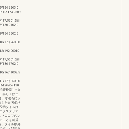
9¥154,6503.0
1410¥173,2609
¥117,5601.5間
8¥130,0102.0
9¥154,6502.5
10¥173,2603.0
12¥192,00010
¥117,5601.5間
8¥136,1702.0
10¥167,1002.5
11¥179,5503.0
1612¥204,190
消費税別）※タ
。詳しくはエ
は、寸法表に示
出した参考価格
役物タイルは
エクステリア
。※ココマのレ
ることを前提
等、タイル以外
す。454床タ