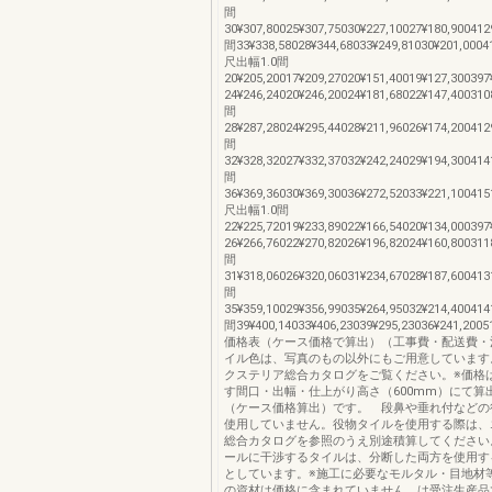
間
30¥307,80025¥307,75030¥227,10027¥180,900412
間33¥338,58028¥344,68033¥249,81030¥201,0004
尺出幅1.0間
20¥205,20017¥209,27020¥151,40019¥127,300397
24¥246,24020¥246,20024¥181,68022¥147,400310
間
28¥287,28024¥295,44028¥211,96026¥174,200412
間
32¥328,32027¥332,37032¥242,24029¥194,300414
間
36¥369,36030¥369,30036¥272,52033¥221,100415
尺出幅1.0間
22¥225,72019¥233,89022¥166,54020¥134,000397
26¥266,76022¥270,82026¥196,82024¥160,800311
間
31¥318,06026¥320,06031¥234,67028¥187,600413
間
35¥359,10029¥356,99035¥264,95032¥214,400414
間39¥400,14033¥406,23039¥295,23036¥241,2005
価格表（ケース価格で算出）（工事費・配送費・
イル色は、写真のもの以外にもご用意しています
クステリア総合カタログをご覧ください。※価格
す間口・出幅・仕上がり高さ（600mm）にて算
（ケース価格算出）です。 段鼻や垂れ付などの
使用していません。役物タイルを使用する際は、
総合カタログを参照のうえ別途積算してください
ールに干渉するタイルは、分断した両方を使用す
としています。※施工に必要なモルタル・目地材
の資材は価格に含まれていません。は受注生産品で