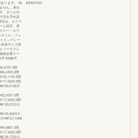
あります。•表
MEMO455
ません。床仕
す。タイルの
寸法を予め設
場合は、エクス
ーム対応 床
のカラー：ホワ
床タイル：フォ
シャイングレー
ム本体サイズ床
トバーチグレ
価格必要ケー
平300角平
80,4701.5間
¥86,6302.0間
¥105,1102.5間
¥117,5603.0間
08¥130,0106尺
¥92,9201.5間
¥117,5602.0間
8¥130,0102.5
9¥142,4603.0
1310¥167,1008
¥99,0801.5間
¥117,5602.0間
8¥136,1702.5