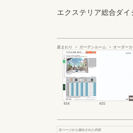
エクステリア総合ダイジェスト
庭まわり
ガーデンルーム
オーダーカ
454
455
左ページから抽出された内容