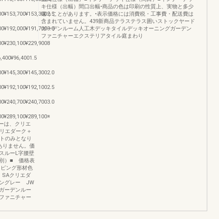
キ仕様（出幅）間口出幅•商品の色は印刷の性質上、実物と多少
00¥153,700¥153,3002.5
違うことがあります。•表示価格には消費税・工事費・配送費は
含まれていません。439新商品テラステラス囲いストックヤード
00¥192,000¥191,7003.0
ガーデンルーム人工木デッキタイルデッキオーニングガーデン
ファニチャーエクステリアタイル庭まわり
00¥230,100¥229,9008
,400¥96,4001.5
00¥145,300¥145,3002.0
00¥192,100¥192,1002.5
00¥240,700¥240,7003.0
00¥289,100¥289,100※
ラーは、クリエ
クリエダーク＋
イトのみとなり
はありません。価
スルーL字腰壁
別）■ 価格表
ッピング形材色
 SAクリエダ
ングレー JW
ガーデンルー
ファニチャー