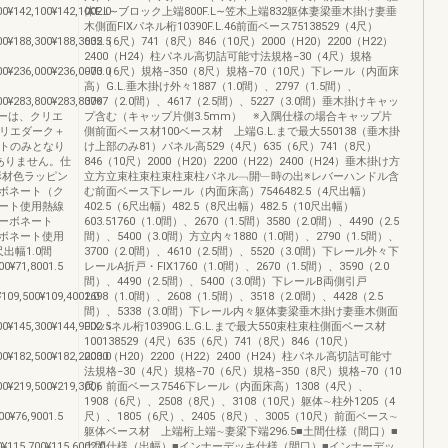
00¥142,100¥142,1002.0
体F.L∼ブロック上端800F.L∼笠木上端832躯体妻梁垂木掛け妻垂
木側面FIXパネル桁10390F.L.46前面ベース75138529（4尺）
00¥188,300¥188,3002.5
635（6尺）741（8尺）846（10尺）2000（H20）2200（H22）
2400（H24）柱パネル高切詰可能寸法規格−30（4尺）規格
00¥236,000¥236,0003.0
−70（6尺）規格−350（8尺）規格−70（10尺）下レール（内面床
高）G.L.垂木掛け外々1887（1.0間）、2797（1.5間）、
00¥283,800¥283,800※
3707（2.0間）、4617（2.5間）、5227（3.0間）垂木掛けキャッ
ラーは、クリエ
プ含む（キャップ片側3.5mm） ※入隅仕様の場合キャップ片
クリエダーク＋
側前面ベース材100ベース材 上端G.L.まで最大550138（垂木掛
イトのみとなり
け上部のみ81）パネル高529（4尺）635（6尺）741（8尺）
はありません。仕
846（10尺）2000（H20）2200（H22）2400（H24）垂木掛け方
形材色ラッピン
立方立束柱束柱束柱束柱パネル﹁開﹂時の出※レバーハンドル含
ボネート（ク
む前面ベース下レール（内面床高）7546482.5（4尺出幅）
ート使用熱線
402.5（6尺出幅）482.5（8尺出幅）482.5（10尺出幅）
ーボネート
603.51760（1.0間）、2670（1.5間）3580（2.0間）、4490（2.5
ボネート使用
間）、5400（3.0間）方立内々1880（1.0間）、2790（1.5間）、
出幅1.0間
3700（2.0間）、4610（2.5間）、5520（3.0間）下レール外々下
00¥71,8001.5
レールA折戸・FIX1760（1.0間）、2670（1.5間）、3590（2.0
間）、4490（2.5間）、5400（3.0間）下レールB両側引戸
¥109,500¥109,4002.0
1698（1.0間）、2608（1.5間）、3518（2.0間）、4428（2.5
間）、5338（3.0間）下レール内々躯体妻梁垂木掛け妻垂木側面
00¥145,300¥144,9002.5
FIXパネル桁10390G.L.G.L.まで最大550束柱束柱側面ベース材
100138529（4尺）635（6尺）741（8尺）846（10尺）
00¥182,500¥182,2003.0
2000（H20）2200（H22）2400（H24）柱パネル高切詰可能寸
法規格−30（4尺）規格−70（6尺）規格−350（8尺）規格−70（10
00¥219,500¥219,3006
尺）前面ベース7546下レール（内面床高）1308（4尺）、
1908（6尺）、2508（8尺）、3108（10尺）躯体∼柱外1205（4
00¥76,9001.5
尺）、1805（6尺）、2405（8尺）、3005（10尺）前面ベース∼
躯体ベース材 上端桁上端∼妻梁下端296.5■土間仕様（間口）■
0¥115,700¥115,6002.0
土間仕様（出幅）■インナーデッキ仕様（間口）■インナーデッ