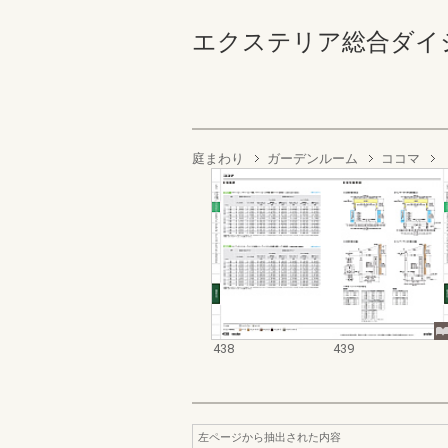
エクステリア総合ダイジェスト
庭まわり
ガーデンルーム
ココマ
438
439
左ページから抽出された内容