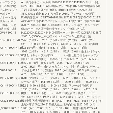
オープンテラ
■ 取付参考図パネル高H202000H222200H242400パネル「開」
費・消費税別）
時の出4尺出幅482.56尺出幅402.58尺出幅482.510尺出幅482.5方
ミ形材色ラッピ
立内々垂木掛け外々※1.0間176018871.5間267027972.0間
ーボネート
358037072.5間449046173.0間54005527下レール内々A折戸・
ボネート使用
FIXB両側引戸1.0間176016981.5間267026082.0間359035182.5間
リカーボネー
449044283.0間54005338下レール外々1.0間18801.5間27902.0間
ーボネート使
37002.5間46103.0間5520※垂木掛けキャップ含む（キャップ片
尺出幅1.0間
側3.5mm）※入隅仕様の場合キャップ片側パネル高
00¥69,3001.5
H202000H222200H242400前面ベース∼躯体4尺12056尺18058尺
240510尺3005●土間仕様・インナーデッキ仕様共通寸法
¥106,300¥106,2002.0
1760（1.0間）、2670（1.5間）3580（2.0間）、4490（2.5
間）、5400（3.0間）方立内々3.5前面ベース下レール（内面床
00¥141,500¥141,1002.5
高）7546垂木掛け外々1887（1.0間）、2797（1.5間）、
3707（2.0間）、4617（2.5間）、5527（3.0間）垂木掛けキャッ
00¥177,800¥177,5003.0
プ含む（キャップ片側3.5mm） ※入隅仕様の場合キャップ片
側F.L.138（垂木掛け上部のみ81）パネル高529（4尺）635（6
00¥214,200¥214,0006
尺）741（8尺）846（10尺）2000（H20）2200（H22）
2400（H24）垂木掛け方立方立パネル﹁開﹂時の出※レバーハン
00¥74,4001.5
ドル含む482.5（4尺出幅）402.5（6尺出幅）482.5（8尺出幅）
482.5（10尺出幅）601880（1.0間）、2790（1.5間）、
0¥112,500¥112,4002.0
3700（2.0間）、4610（2.5間）、5520（3.0間）下レール外々下
レールA折戸・FIX1760（1.0間）、2670（1.5間）、3590（2.0
00¥149,900¥149,5002.5
間）、4490（2.5間）、5400（3.0間）下レールB両側引戸
1698（1.0間）、2608（1.5間）、3518（2.0間）、4428（2.5
00¥187,300¥187,0003.0
間）、5338（3.0間）下レール内々腰壁躯体∼腰壁外（カバー
含）1362（4尺）1962（6尺）2562（8尺）3162（10尺）笠木上
00¥224,800¥224,6008
端∼妻梁下端腰壁仕様1168（H20）1368（H22）1568（H24）桁
上端∼妻梁下端296.5150最大仕上げ厚内外面各201308（4尺）、
,900¥93,9001.5
1908（6尺）2508（8尺）、3108（10尺）躯体∼柱外1205（4
尺）、1805（6尺）2405（8尺）、3005（10尺）前面ベース∼躯