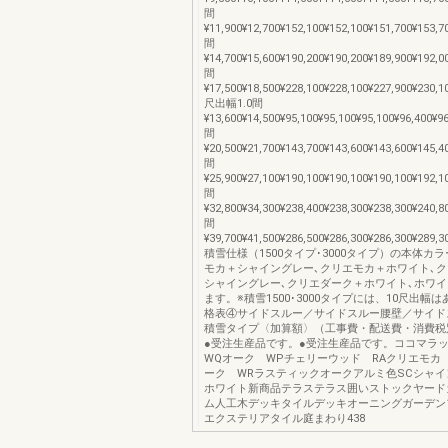
間
¥11,900¥12,700¥152,100¥152,100¥151,700¥153,7
間
¥14,700¥15,600¥190,200¥190,200¥189,900¥192,0
間
¥17,500¥18,500¥228,100¥228,100¥227,900¥230,1
尺出幅1.0間
¥13,600¥14,500¥95,100¥95,100¥95,100¥96,400¥96
間
¥20,500¥21,700¥143,700¥143,600¥143,600¥145,4
間
¥25,900¥27,100¥190,100¥190,100¥190,100¥192,1
間
¥32,800¥34,300¥238,400¥238,300¥238,300¥240,8
間
¥39,700¥41,500¥286,500¥286,300¥286,300¥289,3
積雪仕様（1500タイプ･3000タイプ）の本体カ
モカ＋シャイングレー､クリエモカ＋ホワイト､
シャイングレー､クリエダーク＋ホワイト､ホワ
ます。※積雪1500･3000タイプには、10尺出幅
格表④サイドスルー／サイドスルー腰壁／サイド
積雪タイプ〈加算額〉（工事費・配送費・消費税
●受注生産品です。●受注生産品です。ココマラ
WQオーク WPチェリーウッド RAクリエモカ
ーク WRラスティックオークアルミ色SCシャイ
ホワイト新商品テラステラス囲いストックヤード
ム人工木デッキタイルデッキオーニングガーデン
エクステリアタイル庭まわり438