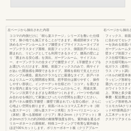
左ページから抽出された内容
右ページから抽出
ココマの内側だけに「樹ら楽ステージ」シリーズを敷いた仕様
フィックス、前面
です。狭小地でも施工することができます。構成部材タイプを
に合わせてセレク
決めるガーデンルームタイプ腰壁タイプサイドスルータイプオ
ーを決める前面パ
ープンテラスタイプ屋根、前面フィックス、側面折戸パネルに
ガーデンルームタ
囲まれた、リビングとしても利用できるタイプ。腰高の壁によ
壁タイプ前面フィ
り「囲まれる安心感」を演出。ガーデンルーム、サイドスル
クス仕様可動ルー
ー、オープンテラスの全タイプで腰壁タイプ、L字腰壁タイプを
クス仕様可動ルー
お選びいただけます。屋根、前面フィックスのみで、両サイド
化ガラス（透明）
があいた開放感を満喫できるタイプ。屋根を前柱で支えただけ
ラス（マット調）
のシンプル構造。庭先のテラスなどに最適なタイプ。折戸パネ
パネルの材質本体
ルよりスムーズな開閉感を実現。把手部分は握りやすく、操作
ラッピング形材を
しやすい形状に。インナーデッキ仕様どの「ココマ」を選びま
選びいただけます
すか室内と庭をつなぐガーデンルームだからこそ、用途次第、
ホワイトラスティ
アレンジ次第でさまざまな表情がつくれます。パーツや色の組
上、実物と多少違
み合わせを検討して家族にぴったりの空間をお選びください。
事費・配送費は含
折戸パネル腰壁L字腰壁：腰壁で囲まれている安心感が、さらに
ッピング形材色J
心地よい空間を創ります。前面パネルココマ人工木デッキ［樹
リエモカSAクリ
ら楽ステージ］［樹ら楽ステージ木彫］カラーバリエーション
ッド431新商品
（床材）選べる屋根材（クリア）厚さ2mm（クリアマット）厚
人工木デッキタイ
さ2mmガラスの約200倍の耐衝撃強度を持ち、紫外線を遮るポ
クステリアタイル
リカーボネートの屋根材。特殊コーティングで有害な紫外線を
ほぼ100％カットします。ポリカーボネート板（クリアブルー