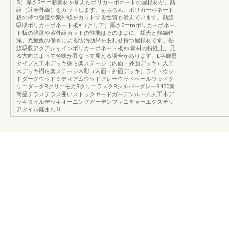
S）厚さ2mm新素材を加えたポリカーボネートの屋根材が、熱
線（近赤外線）をカットします。もちろん、ポリカーボネート
板の持つ強度や紫外線をカットする性質も備えています。熱線
吸収ポリカーボネート板※（クリア）厚さ2mmポリカーボネー
ト板の強度や紫外線カットの性能はそのままに、採光と熱線軽
減、光触媒の働きによる防汚効果をあわせ持つ屋根材です。熱
線吸収アクアシャインポリカーボネート板※※素材の特性上、見
る方向によって色味が異なって見える場合があります。L字腰壁
タイプ人工木デッキ樹ら楽ステージ（内面・外面デッキ）人工
木デッキ樹ら楽ステージ木彫（内面・外面デッキ）ライトウッ
ドダークウッドミディアムウッドグレーウッドペールウッドク
リエダークRクリエモカRクリエラスクRシルバーグレーR430新
商品テラステラス囲いストックヤードガーデンルーム人工木デ
ッキタイルデッキオーニングガーデンファニチャーエクステリ
アタイル庭まわり