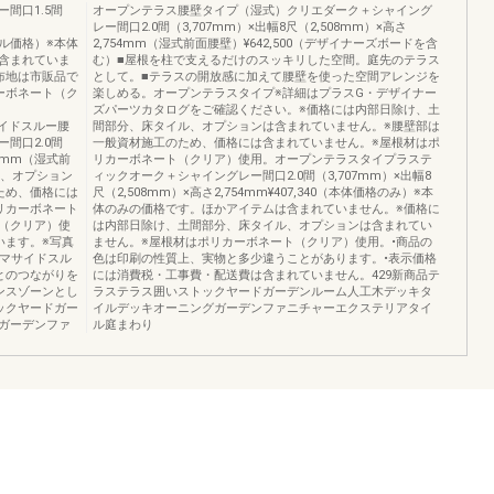
間口1.5間
オープンテラス腰壁タイプ（湿式）クリエダーク＋シャイング
レー間口2.0間（3,707mm）×出幅8尺（2,508mm）×高さ
ネル価格）※本体
2,754mm（湿式前面腰壁）¥642,500（デザイナーズボードを含
含まれていま
む）■屋根を柱で支えるだけのスッキリした空間。庭先のテラス
布地は市販品で
として。■テラスの開放感に加えて腰壁を使った空間アレンジを
ーボネート（ク
楽しめる。オープンテラスタイプ※詳細はプラスG・デザイナー
ズパーツカタログをご確認ください。※価格には内部日除け、土
格）サイドスルー腰
間部分、床タイル、オプションは含まれていません。※腰壁部は
間口2.0間
一般資材施工のため、価格には含まれていません。※屋根材はポ
54mm（湿式前
リカーボネート（クリア）使用。オープンテラスタイプラステ
ル、オプション
ィックオーク＋シャイングレー間口2.0間（3,707mm）×出幅8
ため、価格には
尺（2,508mm）×高さ2,754mm¥407,340（本体価格のみ）※本
リカーボネート
体のみの価格です。ほかアイテムは含まれていません。※価格に
（クリア）使
は内部日除け、土間部分、床タイル、オプションは含まれてい
います。※写真
ません。※屋根材はポリカーボネート（クリア）使用。•商品の
コマサイドスル
色は印刷の性質上、実物と多少違うことがあります。•表示価格
とのつながりを
には消費税・工事費・配送費は含まれていません。429新商品テ
ンスゾーンとし
ラステラス囲いストックヤードガーデンルーム人工木デッキタ
ックヤードガー
イルデッキオーニングガーデンファニチャーエクステリアタイ
ガーデンファ
ル庭まわり