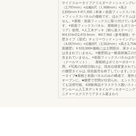
サイドスルータイプクリエダーク＋シャイングレー
（2,797mm）×出幅6尺（1,908mm）×高さ
2,835mm￥411,400（本体＋前面フィックスパ
＋フィックスパネルの価格です。ほかアイテムは
せん。※屋根・前面フィックスに取り付けている
す。※前面フィックスパネル、屋根材ともポリカ
リア）使用。※人工木デッキ［樹ら楽ステージ］
W4,516×D2,410.5mm ¥417,960（参考価
壁タイプ（湿式）チェリーウッド＋シャイングレー
（4,057mm）×出幅8尺（2,562mm）×高さ2,7
面腰壁）￥533,000※価格には土間部分、床タイ
は含まれていません。※腰壁部は一般資材施工の
含まれていません。※前面フィックスパネルはポ
（クールマット）、 屋根材はポリカーボネート
用。※写真の内部日除けは、現在仕様変更されて
の腰壁タイルは､現在販売を終了しています｡コ
ータイプ■屋根と前面パネルのみの構成で、屋外
オープンに。■腰壁で空間が仕切られ、エントラ
ても活用可能。428新商品テラステラス囲いスト
デンルーム人工木デッキタイルデッキオーニング
ニチャーエクステリアタイル庭まわり