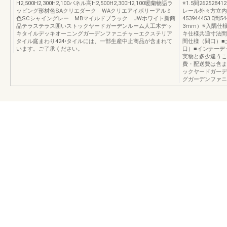
H2,500H2,300H2,100パネル高H2,500H2,300H2,100暖蘭物語ラ
※1.5間262528412
ッピング形材色SAクリエダーク WAクリエアイボリーアルミ
レール外々方立内々1.
色SCシャイングレー MBマイルドブラック JWホワイト新商
453944453.
品テラステラス囲いストックヤードガーデンルーム人工木デッ
3mm）※入隅仕
キタイルデッキオーニングガーデンファニチャーエクステリア
キ仕様共通寸法間口出
タイル庭まわり424•タイルには、一部生産中止商品が含まれて
間仕様（間口）■
います。ご了承ください。
口）■インナーデ
実物と多少違うこ
費・配送費は含ま
ックヤードガーデ
グガーデンファニ