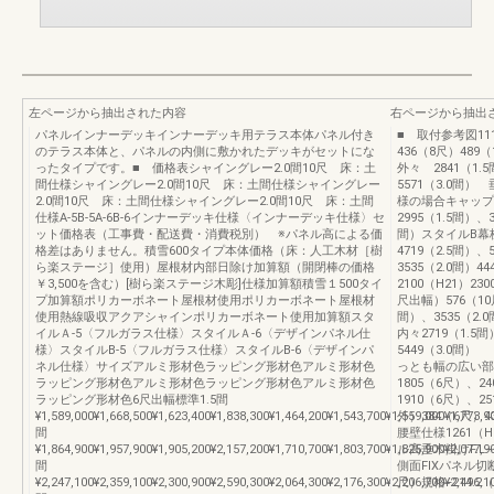
左ページから抽出された内容
右ページから抽出
パネルインナーデッキインナーデッキ用テラス本体パネル付き
■ 取付参考図111
のテラス本体と、パネルの内側に敷かれたデッキがセットにな
436（8尺）489
ったタイプです。■ 価格表シャイングレー2.0間10尺 床：土
外々 2841（1.5
間仕様シャイングレー2.0間10尺 床：土間仕様シャイングレー
5571（3.0間
2.0間10尺 床：土間仕様シャイングレー2.0間10尺 床：土間
様の場合キャップ
仕様A-5B-5A-6B-6インナーデッキ仕様〈インナーデッキ仕様〉セ
2995（1.5間）、3
ット価格表（工事費・配送費・消費税別） ※パネル高による価
間）スタイルB幕板外
格差はありません。積雪600タイプ本体価格（床：人工木材［樹
4719（2.5間）、
ら楽ステージ］使用）屋根材内部日除け加算額（開閉棒の価格
3535（2.0間）4
￥3,500を含む）[樹ら楽ステージ木彫]仕様加算額積雪１500タイ
2100（H21）23
プ加算額ポリカーボネート屋根材使用ポリカーボネート屋根材
尺出幅）576（10
使用熱線吸収アクアシャインポリカーボネート使用加算額スタ
間）、3535（2.
イルＡ-5〈フルガラス仕様〉スタイルＡ-6〈デザインパネル仕
内々2719（1.5間
様〉スタイルB-5〈フルガラス仕様〉スタイルB-6〈デザインパ
5449（3.
ネル仕様〉サイズアルミ形材色ラッピング形材色アルミ形材色
っとも幅の広い部分で
ラッピング形材色アルミ形材色ラッピング形材色アルミ形材色
1805（6尺）、2
ラッピング形材色6尺出幅標準1.5間
1910（6尺）、2
¥1,589,000¥1,668,500¥1,623,400¥1,838,300¥1,464,200¥1,543,700¥1,559,000¥1,773,9
外）384（6尺）4
間
腰壁仕様1261（H
¥1,864,900¥1,957,900¥1,905,200¥2,157,200¥1,710,700¥1,803,700¥1,825,900¥2,077,9
ル高垂木掛けF.L
間
側面FIXパネル切断
¥2,247,100¥2,359,100¥2,300,900¥2,590,300¥2,064,300¥2,176,300¥2,206,700¥2,496,
尺）規格−214.2