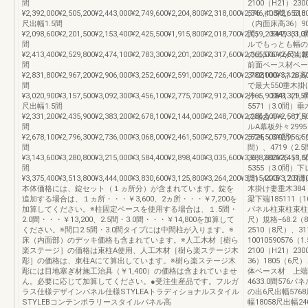
間
2100（H21）2
¥2,392,000¥2,505,200¥2,443,000¥2,749,600¥2,204,800¥2,318,000¥2,346,400¥2,653,
576（1.5間）51
尺出幅1.5間
（内面床高36）902
¥2,098,600¥2,201,500¥2,153,400¥2,425,500¥1,915,800¥2,018,700¥2,059,200¥2,331,3
間）、5449
間
ルでもっとも幅の
¥2,413,400¥2,529,800¥2,474,100¥2,783,300¥2,201,200¥2,317,600¥2,365,000¥2,674,
の出576（6尺出
間
前面ベース材ベース
¥2,831,800¥2,967,200¥2,906,000¥3,252,600¥2,591,000¥2,726,400¥2,782,000¥3,128,
3108100パネル高2
間
で最大550垂木
¥3,020,900¥3,157,500¥3,092,300¥3,456,100¥2,775,700¥2,912,300¥2,965,900¥3,329,
外々 2841（1.5
尺出幅1.5間
5571（3.0間
¥2,331,200¥2,435,900¥2,383,200¥2,678,100¥2,144,000¥2,248,700¥2,286,600¥2,581,
の場合キャップ片側
間
ルA幕板外々2995（
¥2,678,100¥2,796,300¥2,736,000¥3,068,000¥2,461,500¥2,579,700¥2,624,500¥2,956,
5725（3.0間）ス
間
間）、4719（2.
¥3,143,600¥3,280,800¥3,215,000¥3,584,400¥2,898,400¥3,035,600¥3,088,600¥3,458,
36）382625（1
間
5355（3.0間）
¥3,375,400¥3,513,800¥3,444,000¥3,830,600¥3,125,800¥3,264,200¥3,315,200¥3,701,
間）4445（2.
本体価格には、錠セット（１ヵ所分）が含まれています。錠を
木掛け妻垂木384
追加する場合は、１ヵ所・・・￥3,600、2ヵ所・・・￥7,200を
梁下端185111（
加算してください。※柱固定ベースを使用する場合は、１.5間・
パネル柱束柱束柱G.
2.0間・・・￥13,200、2.5間・3.0間・・・￥14,800を加算して
尺）規格−68.2（
ください。※間口2.5間・3.0間タイプには中間柱が入ります。※
2510（8尺）、
床（内面部）のデッキ価格も含まれています。※人工木材［樹ら
10010590576（
楽ステージ］の価格は束柱A使用、人工木材［樹ら楽ステージ木
2100（H21）2
彫］の価格は、束柱Aにて算出しています。※樹ら楽ステージ木
36）1805（6尺
彫には目地塞ぎ材施工治具（￥1,400）の価格は含まれていませ
体ベース材 上端パネ
ん。必要に応じて加算してください。●受注生産品です。フルガ
4633.0間576パ
ラス仕様デザインパネル仕様STYLEAトラディショナルスタイル
の出6尺出幅576
STYLEBコンテンポラリースタイルパネル高
幅18058尺出幅2