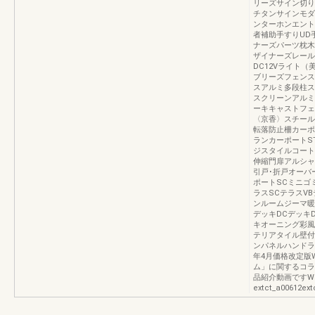
リーズサイン切り
チタンサインモダ
ンターホンエント
者補助手すりUD
ナーズパーツ枕木
ザイナーズレール
DC12Vライト（
ブリーズフェンス
スアルミ多段柱ス
スクリーンアルミ
ーキキャストフェ
〈京香〉スチール
転落防止柵カーポ
ランカーポートS
ジスタイルコート
伸縮門扉アルシャ
引戸･折戸オーバ
ポートSCミニゴ
ラスSCテラスV
ンルームジーマ暖
デッキDCデッキ
キオーニング彩風
テリアタイル壁付
ンパネルハンドライ
年4月価格改定版
ム」に関するコラ
品紹介動画ですWE
extct_a00612ext