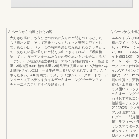
左ページから抽出された内容
右ページから抽出
大好きな庭に、もうひとつお気に入りの空間をつくるとした
基本タイプ¥2,2
ら？部屋と庭、そして家族をつなぐちょっと贅沢な空間とし
様ホワイト+クリエ
て。あるいは、ペットとの時間を楽しむ光あふれるテラスとし
尺（3,190mm
て。あなたの思い通りに空間を演出できるそれが、「暖蘭物
¥2,108,50
語」です。ガーデンルームあなたの夢や思いをカタチにするガ
イト間口2.0間（3
ーデンルーム暖蘭物語主要材質：アルミ形材耐積雪20cm相当比
2,589mm床
重0.3耐積雪50cm相当比重0.3耐風圧強度風速33.1m/秒相当パネ
ークウッド仕様前面
ル閉時•タイルには、一部生産中止商品が含まれています。ご了
イルAデザインパネ
承ください。416新商品テラステラス囲いストックヤードガーデ
幅8尺（2,590
ンルーム人工木デッキタイルデッキオーニングガーデンファニ
刷の性質上、実物
チャーエクステリアタイル庭まわり
費税・工事費・配
ラス囲いストック
ッキオーニングガ
わりおすすめコン
細情報をチェック
20222023エ
アルミ形材門扉（
ログコート門扉開
扉）ラフィーネ門
ランスアウタース
ボックスKLスマ
型ポスト機能門柱