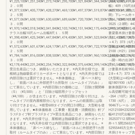
¥1,225,100¥1,251,240¥1,273,740¥1,295,700¥1,321,840¥1,344,340¥1,464,900¥1,491,0
2500（H25）
２．０間
幅）409（10
¥1,377,530¥1,405,770¥1,428,270¥1,469,130¥1,497,370¥1,519,870¥1,681,030¥1,709,2
462715（1.5間）
２．５間
間）下レール外々256
¥1,577,060¥1,608,100¥1,630,600¥1,689,660¥1,720,700¥1,743,200¥1,966,760¥1,997,8
間）、5295（3.
３．０間
3525（2.0間）4
¥1,970,140¥2,018,340¥2,041,840¥2,103,740¥2,151,940¥2,175,440¥2,445,240¥2,493,4
2719（1.5間）、
テラス出幅10尺ルーム出幅8尺１．５間
妻梁垂木掛け妻垂木
¥1,398,400¥1,425,340¥1,447,840¥1,474,400¥1,501,340¥1,523,840¥1,682,400¥1,709,3
尺）、2535（8尺）
２．０間
＋4.7）373（6
¥1,572,630¥1,601,670¥1,624,170¥1,671,430¥1,700,470¥1,722,970¥1,930,030¥1,959,0
型桁は+45)※標
２．５間
2100（H21）23
¥1,784,160¥1,816,000¥1,838,500¥1,905,760¥1,937,600¥1,960,100¥2,244,560¥2,276,4
法規格−225（6尺
３．０間
﹁開﹂時の出287
¥2,178,440¥2,231,240¥2,254,740¥2,322,840¥2,375,640¥2,399,140¥2,740,540¥2,793,3
尺）、2335（8
受注生産品につき、納期をいただきます。※内天井仕様では、屋
け妻垂木柱桁95G.L
根材は熱線吸収ポリカーボネートとなります。※内天井仕様では
2.8＋4.7）37
内部日除けは選択できません。※本体価格は、「床ベース材な
(大型桁は+45)
し」「前面パネルに外部把手1カ所取付（ルームタイプのみ）」
端1801930（6
にて算出しています。※内部日除けの価格には、「日除け開閉棒
躯体側面FIXパネル
（S）（¥3,500）」と「日除け端部用クリップセット
ル高切断可能寸法規
（¥4,100）」が含まれています。※内部日除けの取り付けは、ル
−264（10尺）
ームタイプの室内屋根部分になります。ルームの前面部には取
1730（6尺）、2
り付けできません。※積雪600タイプの間口3.0間は、大型桁を使
9046下レール
用しています。■本体価格表（工事費・配送費・消費税別）軒プ
H212100H232
ラスFタイプ軒プラスFタイプ※受注生産品につき、納期をいただ
幅41210尺出幅37
きます。※内天井仕様では、屋根材は熱線吸収ポリカーボネート
352537112.5間
となります。※内天井仕様では内部日除けは選択できません。※
外々1.5間2565271
本体価格は、「床ベース材なし」「前面パネルに外部把手1カ所
52955445方立外々1
取付（ルームタイプのみ）」にて算出しています。※内部日除け
木掛けキャップ含