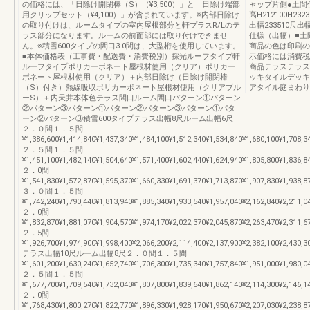
の価格には、「日除け開閉棒（S）（¥3,500）」と「日除け端部
ャップ片側●土間
用クリップセット（¥4,100）」が含まれています。※内部日除け
高H212100H23
の取り付けは、ルームタイプの室内屋根部分と軒プラスR/Lのテ
出幅233510尺
ラス部分になります。ルームの前面部には取り付けできませ
仕様（出幅）■土
ん。※積雪600タイプの間口3.0間は、大型桁を使用しています。
商品の色は印刷の
■本体価格表（工事費・配送費・消費税別）採光ルーフタイプ軒
示価格には消費税
ルーフタイプポリカーボネート屋根材使用（クリア）ポリカー
商品テラステラス
ボネート屋根材使用（クリア）＋内部日除け（日除け開閉棒
ッキタイルデッキ
（S）付き）熱線吸収ポリカーボネート屋根材使用（クリアブル
アタイル庭まわり
ーS）＋内天井本体色テラス間口ルーム間口パターン①パターン
②パターン③パターン①パターン②パターン③パターン①パタ
ーン②パターン③積雪600タイプテラス出幅8尺ルーム出幅6尺
２．０間１．５間
¥1,386,600¥1,414,840¥1,437,340¥1,484,100¥1,512,340¥1,534,840¥1,680,100¥1,708,3
２．５間１．５間
¥1,451,100¥1,482,140¥1,504,640¥1,571,400¥1,602,440¥1,624,940¥1,805,800¥1,836,8
２．0間
¥1,541,830¥1,572,870¥1,595,370¥1,660,330¥1,691,370¥1,713,870¥1,907,830¥1,938,8
３．０間１．５間
¥1,742,240¥1,790,440¥1,813,940¥1,885,340¥1,933,540¥1,957,040¥2,162,840¥2,211,0
２．0間
¥1,832,870¥1,881,070¥1,904,570¥1,974,170¥2,022,370¥2,045,870¥2,263,470¥2,311,6
２．5間
¥1,926,700¥1,974,900¥1,998,400¥2,066,200¥2,114,400¥2,137,900¥2,382,100¥2,430,3
テラス出幅10尺ルーム出幅8尺２．０間１．５間
¥1,601,200¥1,630,240¥1,652,740¥1,706,300¥1,735,340¥1,757,840¥1,951,000¥1,980,0
２．５間１．５間
¥1,677,700¥1,709,540¥1,732,040¥1,807,800¥1,839,640¥1,862,140¥2,114,300¥2,146,1
２．0間
¥1,768,430¥1,800,270¥1,822,770¥1,896,330¥1,928,170¥1,950,670¥2,207,030¥2,238,8