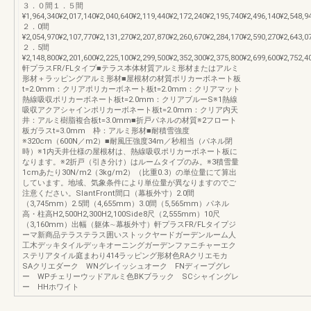
３．０間１．５間
¥1,964,340¥2,017,140¥2,040,640¥2,119,440¥2,172,240¥2,195,740¥2,496,140¥2,548,9
２．0間
¥2,054,970¥2,107,770¥2,131,270¥2,207,870¥2,260,670¥2,284,170¥2,590,270¥2,643,0
２．5間
¥2,148,800¥2,201,600¥2,225,100¥2,299,500¥2,352,300¥2,375,800¥2,699,600¥2,752,4
軒プラスFR/FLタイプ■テラス本体材質アルミ形材またはアルミ
形材＋ラッピングアルミ形材■屋根材の材質ポリカーボネート板
t=2.0mm：クリアポリカーボネート板t=2.0mm：クリアマット
熱線吸収ポリカーボネート板t=2.0mm：クリアブルーS※1熱線
吸収アクアシャインポリカーボネート板t=2.0mm：クリア内天
井：アルミ樹脂複合板t=3.0mm■折戸パネルの材質※2フロート
板ガラスt=3.0mm 枠：アルミ形材■耐積雪強度
※320cm（600N／m2）■耐風圧強度34m／秒相当（パネル閉
時）※1内天井仕様の屋根材は、熱線吸収ポリカーボネート板に
なります。※2折戸（引き分け）はルームタイプのみ。※3積雪量
1cmあたり30N/m2（3kg/m2）（比重0.3）の単位量にて算出
しています。地域、気象条件により単位量が異なりますのでご
注意ください。SlantFront間口（幕板外寸）2.0間
（3,745mm）2.5間（4,655mm）3.0間（5,565mm）パネル
高・柱高H2,500H2,300H2,100Side8尺（2,555mm）10尺
（3,160mm）出幅（躯体∼幕板外寸）軒プラスFR/FLタイプジ
ーマ新商品テラステラス囲いストックヤードガーデンルーム人
工木デッキタイルデッキオーニングガーデンファニチャーエク
ステリアタイル庭まわり414ラッピング形材色RAクリエモカ
SAクリエダーク WNグレイッシュオーク FNディープグレ
ー WPチェリーウッドアルミ色BKブラック SCシャイングレ
ー HHホワイト