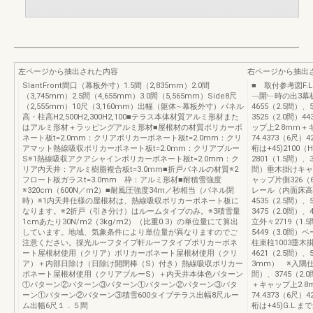
左ページから抽出された内容
右ページから抽出
SlantFront間口（幕板外寸）1.5間（2,835mm）2.0間
■ 取付参考図F.
（3,745mm）2.5間（4,655mm）3.0間（5,565mm）Side8尺
﹁開﹂時の出3幕板外
（2,555mm）10尺（3,160mm）出幅（躯体∼幕板外寸）パネル
4655（2.5間）、
高・柱高H2,500H2,300H2,100■テラス本体材質アルミ形材また
3525（2.0間）4
はアルミ形材＋ラッピングアルミ形材■屋根材の材質ポリカーボ
ップ上2.8mm＋
ネート板t=2.0mm：クリアポリカーボネート板t=2.0mm：クリ
74.4373（6尺
アマット熱線吸収ポリカーボネート板t=2.0mm：クリアブルー
桁は+45)2100（
S※1熱線吸収アクアシャインポリカーボネート板t=2.0mm：ク
2801（1.5間）、3
リア内天井：アルミ樹脂複合板t=3.0mm■折戸パネルの材質※2
間）垂木掛けキャ
フロート板ガラスt=3.0mm 枠：アルミ形材■耐積雪強度
ャップ片側326（
※320cm（600N／m2）■耐風圧強度34m／秒相当（パネル閉
レール（内面床高）4
時）※1内天井仕様の屋根材は、熱線吸収ポリカーボネート板に
4535（2.5間）、
なります。※2折戸（引き分け）はルームタイプのみ。※3積雪量
3475（2.0間）
1cmあたり30N/m2（3kg/m2）（比重0.3）の単位量にて算出
立外々2719（1.5
しています。地域、気象条件により単位量が異なりますのでご
5449（3.0間
注意ください。採光ルーフタイプ軒ルーフタイプポリカーボネ
柱束柱1003垂木掛
ート屋根材使用（クリア）ポリカーボネート屋根材使用（クリ
4621（2.5間）
ア）＋内部日除け（日除け開閉棒（S）付き）熱線吸収ポリカー
3mm） ※入隅仕
ボネート屋根材使用（クリアブルーS）＋内天井本体色パターン
間）、3745（2.0
①パターン②パターン③パターン①パターン②パターン③パタ
＋キャップ上2.
ーン①パターン②パターン③積雪600タイプテラス出幅8尺ルー
74.4373（6尺
ム出幅6尺１．５間
桁は+45)G.L.ま