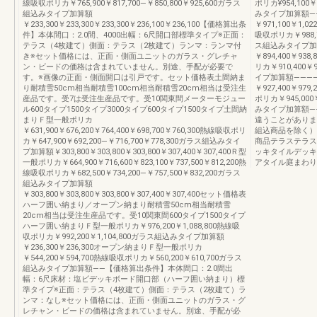
線吸収ポリカ￥765,900￥817,700―￥850,800￥925,600ガラス
ポリカ¥954,100￥
組込みタイプ加算額
みタイプ加算額―
￥233,300￥233,300￥233,300￥236,100￥236,100【価格算出条
￥971,100￥1,022
件】本体間口：2.0間、4000出幅：6尺開口部標準タイプ※正面：
吸収ポリカ￥988,70
テラス（4枚建て）側面：テラス（2枚建て）ランマ：ランマ付
ス組込みタイプ加
き※セット価格には、正面・側面ユニットのガラス・グレチャ
￥894,400￥938,
ン・ビードの価格は含まれていません。別途、手配が必要で
リカ￥910,400￥9
す。※画像の正面・側面開口は引戸です。セット価格表土間納ま
イプ加算額―――
り耐積雪50cm相当耐積雪100cm相当耐積雪20cm相当は受注生
￥927,400￥979,
産品です。受7は受注生産品です。受10関東間メーターモジュー
ポリカ￥945,000￥
ル600タイプ1500タイプ3000タイプ600タイプ1500タイプ土間納
みタイプ加算額―
まりＦ型一般ポリカ
違うことがありま
￥631,900￥676,200￥764,400￥698,700￥760,300熱線吸収ポリ
組込商品を除く）
カ￥647,900￥692,200―￥716,700￥778,300ガラス組込みタイ
商品テラステラス
プ加算額￥303,800￥303,800￥303,800￥307,400￥307,400Ｒ型
ッキタイルデッキ
一般ポリカ￥664,900￥716,600￥823,100￥737,500￥812,200熱
アタイル庭まわり
線吸収ポリカ￥682,500￥734,200―￥757,500￥832,200ガラス
組込みタイプ加算額
￥303,800￥303,800￥303,800￥307,400￥307,400セット価格表
ハーフ囲い納まり／オープン納まり耐積雪50cm相当耐積雪
20cm相当は受注生産品です。受10関東間600タイプ1500タイプ
ハーフ囲い納まりＦ型一般ポリカ￥976,200￥1,088,800熱線吸
収ポリカ￥992,200￥1,104,800ガラス組込みタイプ加算額
￥236,300￥236,300オープン納まりＦ型一般ポリカ
￥544,200￥594,700熱線吸収ポリカ￥560,200￥610,700ガラス
組込みタイプ加算額――【価格算出条件】本体間口：2.0間出
幅：6尺床材：塩ビデッキボード開口部（ハーフ囲い納まり）標
準タイプ※正面：テラス（4枚建て）側面：テラス（2枚建て）ラ
ンマ：なし※セット価格には、正面・側面ユニットのガラス・グ
レチャン・ビードの価格は含まれていません。別途、手配が必