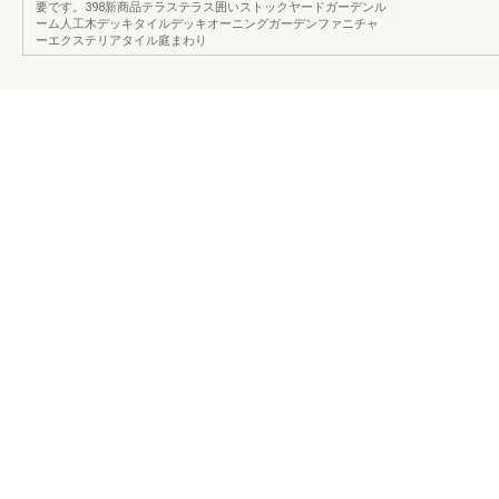
要です。398新商品テラステラス囲いストックヤードガーデンル
ーム人工木デッキタイルデッキオーニングガーデンファニチャ
ーエクステリアタイル庭まわり