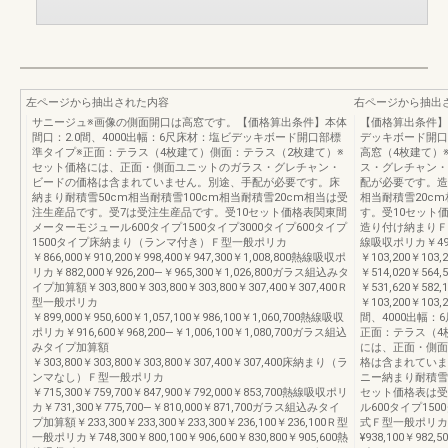
左ページから抽出された内容
右ページから抽出
サニージュ※画像の側面開口は高窓です。【価格算出条件】本体
【価格算出条件】本
間口：2.0間、4000出幅：6尺床材：塩ビデッキボード開口部標
デッキボード開口
準タイプ※正面：テラス（4枚建て）側面：テラス（2枚建て）※
高窓（4枚建て）
セット価格には、正面・側面ユニットのガラス・グレチャン・
ス・グレチャン・
ビードの価格は含まれていません。別途、手配が必要です。床
配が必要です。造
納まり耐積雪50cm相当耐積雪100cm相当耐積雪20cm相当は受
相当耐積雪20c
注生産品です。受7は受注生産品です。受10セット価格表関東間
す。受10セット価
メーターモジュール600タイプ1500タイプ3000タイプ600タイプ
造り付け納まりＦ型一般
1500タイプ床納まり（ランマ付き）Ｆ型一般ポリカ
線吸収ポリカ￥497
￥866,000￥910,200￥998,400￥947,300￥1,008,800熱線吸収ポ
￥103,200￥103
リカ￥882,000￥926,200―￥965,300￥1,026,800ガラス組込みタ
￥514,020￥564
イプ加算額￥303,800￥303,800￥303,800￥307,400￥307,400Ｒ
￥531,620￥5
型一般ポリカ
￥103,200￥10
￥899,000￥950,600￥1,057,100￥986,100￥1,060,700熱線吸収
間、4000出幅
ポリカ￥916,600￥968,200―￥1,006,100￥1,080,700ガラス組込
正面：テラス（4
みタイプ加算額
には、正面・側面
￥303,800￥303,800￥303,800￥307,400￥307,400床納まり（ラ
格は含まれていま
ンマなし）Ｆ型一般ポリカ
ニー納まり耐積雪5
￥715,300￥759,700￥847,900￥792,000￥853,700熱線吸収ポリ
セット価格表は受
カ￥731,300￥775,700―￥810,000￥871,700ガラス組込みタイ
ル600タイプ150
プ加算額￥233,300￥233,300￥233,300￥236,100￥236,100Ｒ型
式Ｆ型一般ポリカ
一般ポリカ￥748,300￥800,100￥906,600￥830,800￥905,600熱
¥938,100￥982,