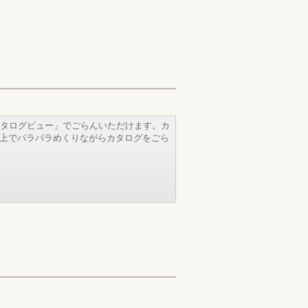
タログビュー」でごらんいただけます。カ
b上でパラパラめくりながらカタログをごら