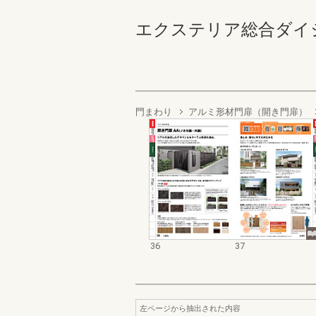
エクステリア総合ダイジェスト
門まわり
アルミ形材門扉（開き門扉）
36
37
左ページから抽出された内容