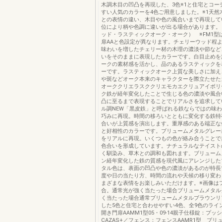
木調木目の凹凸を再現した、3色※1と住宅とコー
すい人気のカラーを4色ご用意しました。※1天然
との表情の違い、木目や色の風合いまで再現して
位により柄や色調に違いが出る場合があります。
ッド・ラスティックオーク・オーク） ※FM1型
扉AAと色設定が異なります。チェリーウッド程
味わいを増したチェリー材の木理の濃淡や節など
いをそのままに表現したカラーです。白目止めを
ークの素材感を活かし、品のあるラスティックを
ーです。ラスティックオーク上質な美しさに加え
や斑などオーク本来のキャラクターを際立たせた
オーククリエラスククリエモカエクリュアイボリ
ク鉄が経年変化したことで生じる色の濃淡や風合
凸に至るまで表現することでリアルさを追求して
ル調NEW「黒皮鉄」と呼ばれる鉄ならではの味
巧みに再現。時間の移ろいとともに変化する鉄特
合いが上質感を演出します。重厚感のある端正な
と好相性のカラーです。ブリュームメタルグレー
をリアルに再現。いくつもの色が絡み合うことで
色合いを形成しています。ナチュラルなテイスト
く馴染み、草木との調和も図れます。ブリューム
ン経年変化した鉄の質感を現代風にアレンジした
タル色は、表面の凹凸や色の濃淡があるのが特長
度や日の当たり方、時間の流れや天候の移り変わ
まざまな表情をお楽しみいただけます。※画像は
合。通常光が強く当たった場合ブリュームメタル
く当たった場合通常ブリュームメタルブラウンリ
した5色と住宅と合わせやすい4色、全9色のライ
開き門扉AAMM1型05・09-14親子仕様錠：プッ
CAZAS+／フェンス：フェンスAAMR1型 ブリ