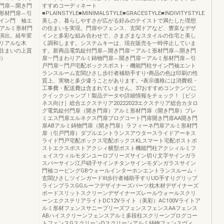
門扉︵開き門
すすめコーディネート
形材門扉︵引
■PLAINSTYLE■MINIMALSTYLE■GRACESTYLE■INDIVITYSTYLE
イン門 袖エ
美しさ、暮らしやすさが広がる好みのテイストで満たした理想
6アルミ形材門
の住まいを実現。門扉やフェンス、玄関ドアなど、豊富なデザ
演出。経年変
インと多彩な組み合わせで、さまざまなスタイルの住宅と美し
リアルな木
く調和します。システムキーは、現在販売を一時停止していま
住まいの上質
す。新商品電気錠付門扉︵開き門扉︶アルミ形材門扉︵開き門
調）
扉︶門まわりアルミ鋳物門扉︵開き門扉︶アルミ形材門扉︵引
戸門扉︶門戸宅配ボックスポスト・機能門柱サイン門袖エント
ランスルーム玄関ひさし歩行者補助手すり•商品の色は印刷の性
質上、実物と多少違うことがあります。•表示価格には消費税・
工事費・配送費は含まれていません。37おすすめコンテンツに
クイックジャンプ！製品データや詳細情報をチェック！［ビジ
ネス向け］総合エクステリア20222023エクステリア総合カタロ
グ電気錠付門扉（開き門扉）アルミ形材門扉（開き門扉）プレ
ミエス門扉エルネクス門扉プログコート門扉開き門扉AA開き門
扉ABアルミ鋳物門扉（開き門扉）ラフィーネ門扉アルミ形材門
扉（引戸門扉）ダブルエントランスアウタースライドアーキス
ライド門戸宅配ボックス宅配ボックスKLスマート宅配ポストポ
ストエクスポストアクシィ横型ポスト機能門柱アクシィルミフ
ェイスウィルモダンユーロブリーズサイン切り文字サインガラ
スバーサイン江戸硝子サインチタンサインモダンガラスサイン
門袖コーピングGBウォールインターホンエントランスルーム・
玄関ひさしツインガードⅢ歩行者補助手すりUD手すりグリップ
ラインプラスGGルーフデザイナーズパーツ枕木材デザイナーズ
ボードスリットスクリーンデザイナーズレールウォールスクリ
ーンエクステリアライトDC12Vライト（美彩）AC100Vライトア
ルミ形材フェンスサニーブリーズフェンスフェンスAAフェンス
ABハイスクリーンフェンスアルミ多段柱スクリーンプログコー
トフェンスGスクリーンDスクリーンアルミ鋳物フェンスヴィ