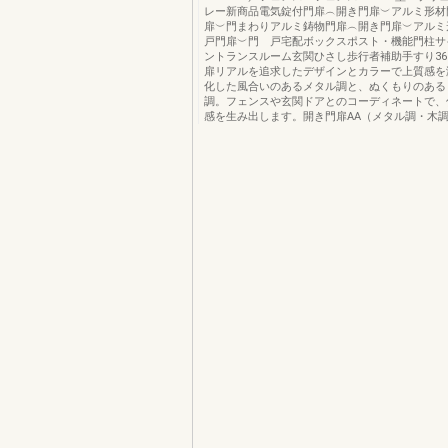
レー新商品電気錠付門扉︵開き門扉︶アルミ形材
扉︶門まわりアルミ鋳物門扉︵開き門扉︶アルミ
戸門扉︶門 戸宅配ボックスポスト・機能門柱サ
ントランスルーム玄関ひさし歩行者補助手すり3
扉リアルを追求したデザインとカラーで上質感を
化した風合いのあるメタル調と、ぬくもりのある
調。フェンスや玄関ドアとのコーディネートで、
感を生み出します。開き門扉AA（メタル調・木