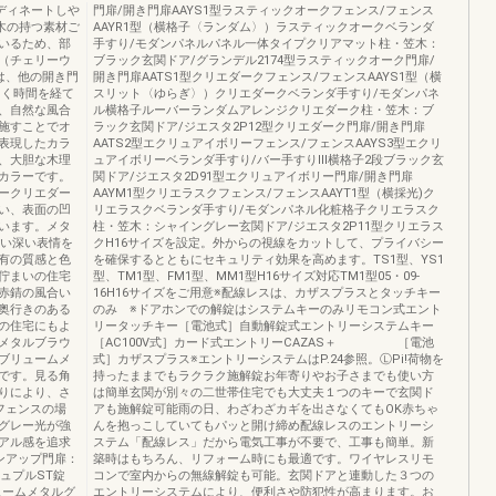
ディネートしや
門扉/開き門扉AAYS1型ラスティックオークフェンス/フェンス
木の持つ素材ご
AAYR1型（横格子〈ランダム〉）ラスティックオークベランダ
いるため、部
手すり/モダンパネルパネル一体タイプクリアマット柱・笠木：
（チェリーウ
ブラック玄関ドア/グランデル2174型ラスティックオーク門扉/
は、他の開き門
開き門扉AATS1型クリエダークフェンス/フェンスAAYS1型（横
よく時間を経て
スリット〈ゆらぎ〉）クリエダークベランダ手すり/モダンパネ
、自然な風合
ル横格子ルーバーランダムアレンジクリエダーク柱・笠木：ブ
施すことでオ
ラック玄関ドア/ジエスタ2P12型クリエダーク門扉/開き門扉
表現したカラ
AATS2型エクリュアイボリーフェンス/フェンスAAYS3型エクリ
、大胆な木理
ュアイボリーベランダ手すり/バー手すりⅢ横格子2段ブラック玄
カラーです。
関ドア/ジエスタ2D91型エクリュアイボリー門扉/開き門扉
ークリエダー
AAYM1型クリエラスクフェンス/フェンスAAYT1型（横採光)ク
い、表面の凹
リエラスクベランダ手すり/モダンパネル化粧格子クリエラスク
います。メタ
柱・笠木：シャイングレー玄関ドア/ジエスタ2P11型クリエラス
わい深い表情を
クH16サイズを設定。外からの視線をカットして、プライバシー
有の質感と色
を確保するとともにセキュリティ効果を高めます。TS1型、YS1
佇まいの住宅
型、TM1型、FM1型、MM1型H16サイズ対応TM1型05・09-
赤錆の風合い
16H16サイズをご用意※配線レスは、カザスプラスとタッチキー
奥行きのある
のみ ※ドアホンでの解錠はシステムキーのみリモコン式エント
の住宅にもよ
リータッチキー［電池式］自動解錠式エントリーシステムキー
メタルブラウ
［AC100V式］カード式エントリーCAZAS＋ ［電池
ブリュームメ
式］カザスプラス※エントリーシステムはP.24参照。ⓁPi!荷物を
です。見る角
持ったままでもラクラク施解錠お年寄りやお子さまでも使い方
りにより、さ
は簡単玄関が別々の二世帯住宅でも大丈夫１つのキーで玄関ド
フェンスの場
アも施解錠可能雨の日、わざわざカギを出さなくてもOK赤ちゃ
グレー光が強
んを抱っこしていてもパッと開け締め配線レスのエントリーシ
アル感を追求
ステム「配線レス」だから電気工事が不要で、工事も簡単。新
ンアップ門扉：
築時はもちろん、リフォーム時にも最適です。ワイヤレスリモ
シュプルST錠
コンで室内からの無線解錠も可能。玄関ドアと連動した３つの
ュームメタルグ
エントリーシステムにより、便利さや防犯性が高まります。お