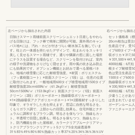
左ページから抽出された内容
右ページから抽出
日除けスマート雨樋前面スクリーンシュエット日差しをやわら
セット価格表（標
げる日除けは、フック棒で簡単に開閉が可能。屋外用のキャン
20cm相当は受
バス地※には、汚れ・カビが付きづらい耐水加工を施していま
生産品です。受10
す。柱との一体感を持たせたデザインで、柱まわりをスッキリ
イプ600タイプ一般ポ
美しく見せるスマート雨樋です。通りや隣家の窓に面した場所
収ポリカ￥317,50
にテラスを設置する場合など、スクリーンを取付ければ、室内
￥331,500￥44
の様子や洗濯物をさりげなく隠せます。雨や風の吹き込み防止
4000出幅：6
にも効果的です。オプション機能とお好みで選べる屋根パネ
根タイプ耐積雪5
ル。地域の積雪量に応じた耐積雪強度。※材質：ポリエステル
色は受注生産品で
（フッ素樹脂コート）※前面スクリーン（1段）は、任意の位置
1500タイプ600タ
に取付けられます。一般地域用600タイプ積雪地域用1500タイプ
熱線吸収ポリカ￥316
耐積雪強度20cm600N/㎡（61.2kgf/㎡）耐積雪強度
￥330,900￥44
50cm1500N/㎡（153.0kgf/㎡）前面スクリーン（1段）前面ス
4000出幅：6
クリーン（2段）ポリカーボネート熱線吸収ポリカーボネート
少違うことがあり
※1※2熱線吸収アクアポリカーボネート※1※2屋根材すっきりした
は含まれていませ
印象で、ギラギラした光を抑えます。窓辺に自然な明るさを。
ガーデンルーム人
くもりガラス調で、上部からの目隠し効果も。住宅外観とナチ
ファニチャーエク
ュラルに調和するブラウン調。明るさを保ちつつ、熱線もカッ
ト。半透明で目隠し効果も。明るさを保ちつつ、熱線もカッ
ト。防汚機能を持った屋根材。カラークリアブルークリアマッ
トクリアブラウンクリアマットSクリアS全光線透過率
31％83％49％80％80％熱線カット率37％20％34％36％36％UV