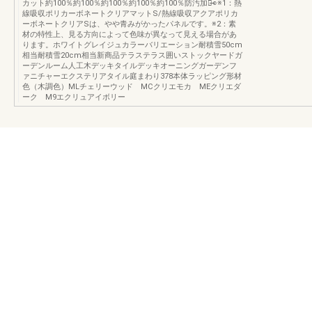
カット約100％約100％約100％約100％約100％防汚加工̶̶̶̶○※1：熱
線吸収ポリカーボネートクリアマットS/熱線吸収アクアポリカ
ーボネートクリアSは、やや青みがかったパネルです。※2：素
材の特性上、見る方向によって色味が異なって見える場合があ
ります。ホワイトグレイジュカラーバリエーション耐積雪50cm
相当耐積雪20cm相当新商品テラステラス囲いストックヤードガ
ーデンルーム人工木デッキタイルデッキオーニングガーデンフ
ァニチャーエクステリアタイル庭まわり378本体ラッピング形材
色（木調色）MLチェリーウッド MCクリエモカ MEクリエダ
ーク M9エクリュアイボリー