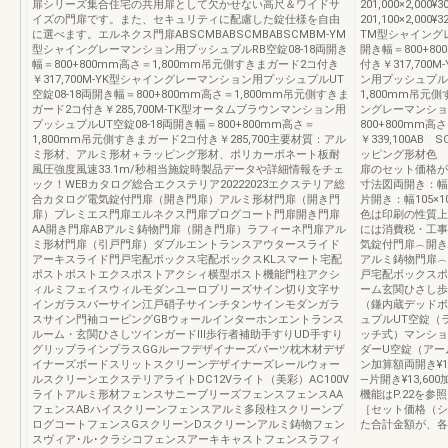
扉シリーズ集合住宅の共用扉として欠かせない高尺＆ワイドサ
201,000×2,000¥30
イズの門扉です。また、セキュリティに配慮した錠仕様を自由
201,100×2,000¥3
に選べます。エルネクス門扉ABSCMBABSCMBABSCMBM-YM
TM型シャイングレ
型シャイングレーマンション用プッシュプルRB空錠08-18両開き
開き幅＝800+8
幅＝800+800mm高さ＝1,800mm吊元側すきまガード2コ付き
付き￥317,70
￥317,700M-YK型シャイングレーマンション用プッシュプルUT
ン用プッシュプルU
空錠08-18両開き幅＝800+800mm高さ＝1,800mm吊元側すきま
1,800mm吊元側
ガード2コ付き￥285,700M-TK型オータムブラウンマンション用
ングレーマンショ
プッシュプルUT空錠08-18両開き幅＝800+800mm高さ＝
800+800mm
1,800mm吊元側すきまガード2コ付き￥285,700主要材質：アル
￥339,100A
ミ形材、アルミ形材＋ラッピング形材、ポリカーボネート板耐
ッピング形材色 
風圧強度風速33.1m/秒相当施錠時製品データや詳細情報をチェ
扉のセット価格が
ック！WEBカタログ総合エクステリア20222023エクステリア総
寸法図両開き：幅
合カタログ電気錠付門扉（開き門扉）アルミ形材門扉（開き門
片開き：幅105×1
扉）プレミエス門扉エルネクス門扉プログコート門扉開き門扉
色は印刷の性質上
AA開き門扉ABアルミ鋳物門扉（開き門扉）ラフィーネ門扉アル
には消費税・工事
ミ形材門扉（引戸門扉）ダブルエントランスアウタースライド
気錠付門扉︵開き
アーキスライド門戸宅配ボックス宅配ボックスKLスマート宅配
アルミ鋳物門扉
ポストポストエクスポストアクシィ横型ポスト機能門柱アクシ
戸宅配ボックスポ
ィルミフェイスウィルモダンユーロブリーズサイン切り文字サ
ーム玄関ひさし歩
インガラスバーサイン江戸硝子サインチタンサインモダンガラ
（鎌内蔵デッドボ
スサイン門袖コーピングGBウォールインターホンエントランス
ュプルUT空錠（
ルーム・玄関ひさしツインガードⅢ歩行者補助手すりUD手すり
ッチ式）マンショ
グリップラインプラスGGルーフデザイナーズパーツ枕木材デザ
ダーU空錠（アー
イナーズボードスリットスクリーンデザイナーズレールウォー
ン加算額両開き¥12,
ルスクリーンエクステリアライトDC12Vライト（美彩）AC100V
―片開き¥13,600加
ライトアルミ形材フェンスサニーブリーズフェンスフェンスAA
機能はP.22を
フェンスABハイスクリーンフェンスアルミ多段柱スクリーンプ
［セット価格（シ
ログコートフェンスGスクリーンDスクリーンアルミ鋳物フェン
た合計金額が、各
スヴィア･ル･クラシコフェンスアーキキャストフェンスラフィ