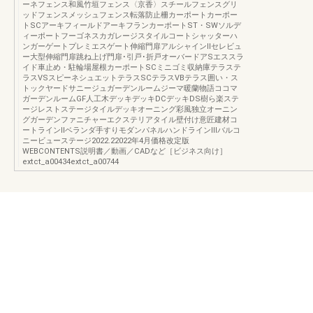
ーネフェンス和風竹垣フェンス〈京香〉スチールフェンスグリ
ッドフェンスメッシュフェンス転落防止柵カーポートカーポー
トSCアーキフィールドアーキフランカーポートST・SWソルデ
ィーポートフーゴネスカガレージスタイルコートシャッターハ
ンガーゲートプレミエスゲート伸縮門扉アルシャインⅡセレビュ
ー大型伸縮門扉跳ね上げ門扉･引戸･折戸オーバードアSエススラ
イド車止め・駐輪場屋根カーポートSCミニゴミ収納庫テラステ
ラスVSスピーネシュエットテラスSCテラスVBテラス囲い・ス
トックヤードサニージュガーデンルームジーマ暖蘭物語ココマ
ガーデンルームGF人工木デッキデッキDCデッキDS樹ら楽ステ
ージレストステージタイルデッキオーニング彩風独立オーニン
グガーデンファニチャーエクステリアタイル壁付け意匠建材コ
ートラインⅡベランダ手すりモダンパネルハンドラインⅢバルコ
ニービューステージ2022.22022年4月価格改定版
WEBCONTENTS説明書／動画／CADなど［ビジネス向け］
extct_a00434extct_a00744