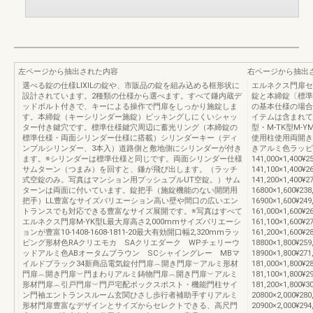
左ページから抽出された内容
右ページから抽出
選べる錠の仕様LIXILの錠や、市販品の錠を組み込める框形状に
エルネクス門扉セ
設計されています。2種類の仕様から選べます。すべて鎌内蔵デ
錠と本締錠〔標準
ッドボルト付きで、キーによる操作で門扉をしっかり施錠しま
の基本仕様の場合
す。本締錠（キーシリンダー施錠）ピッキングしにくいシャッ
イテムは含まれて
ター付き鍵穴です。標準仕様鍵穴周辺に蓄光リング（本締錠の
型・M-TK型M-Y
標準仕様・両面シリンダー仕様に搭載）シリンダーキー（ディ
使用柱使用両開き
ンプルシリンダー、3本入）道路側と敷地側にシリンダーが付き
きアルミ色ラッピ
ます。※シリンダーは標準仕様と同じです。両面シリンダー仕様
141,000×1,400¥25
サムターン（つまみ）を回すと、鎌が飛び出します。（ラッチ
141,100×1,400¥26
式空錠のみ。写真はマンション用プッシュプルUT空錠。）サム
141,200×1,400¥27
ターンは両面に付いています。錠把手（施錠機能のない開閉用
16800×1,600¥238
把手）LL豊富なサイズバリエーション高い壁や間口の広いエン
16900×1,600¥249
トランスでも対応できる豊富なサイズ展開です。※写真はすべて
161,000×1,600¥26
エルネクス門扉M-YK型L最大扉高さ2,000mmサイズバリエーシ
161,100×1,600¥27
ョンが豊富10-1408-1608-1811-20最大有効開口幅2,320mmラッ
161,200×1,600¥28
ピング形材色RAクリエモカ SAクリエダーク WPチェリーウ
18800×1,800¥259
ッドアルミ色ABオータムブラウン SCシャイングレー MBマ
18900×1,800¥271
イルドブラック34新商品電気錠付門扉︵開き門扉︶アルミ形材
181,000×1,800¥28
門扉︵開き門扉︶門まわりアルミ鋳物門扉︵開き門扉︶アルミ
181,100×1,800¥29
形材門扉︵引戸門扉︶門戸宅配ボックスポスト・機能門柱サイ
181,200×1,800¥30
ン門袖エントランスルーム玄関ひさし歩行者補助手すりアルミ
20800×2,000¥280
形材門扉豊富なデザインとサイズからセレクトできる、高尺門
20900×2,000¥294