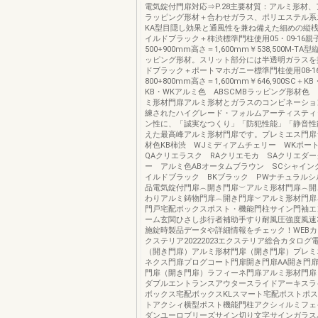
電気錠付門扉対応⇒P.28主要材質：アルミ形材
ラッピング形材＋合わせガラス、ポリエステル系
KA型目隠し効果と通風性を兼ね備えた細めの縦
イルドブラック＋柿渋標準門柱使用05・09-16親
500+900mm高さ＝1,600mm￥538,500M-T
ッピング形材。スリット部分には半透明ガラスを
ドブラック＋ポートマホガニー標準門柱使用08-1
800+800mm高さ＝1,600mm￥646,900SC＋K
KB・WKアルミ色 ABSCMBラッピング形材色 
ミ形材門扉アルミ形材とガラスのコンビネーショ
練されたハイグレード・フォルムアーティスティ
ン性に、「誠実なつくり」「防犯性能」「静音性
えた最高峰アルミ形材門扉です。プレミエス門扉
材色KB柿渋 WJミディアムチェリー WKポ
QAクリエラスク RAクリエモカ SAクリエダー
ー アルミ色ABオータムブラウン SCシャイン
イルドブラック BKブラック PWナチュラルシル
品電気錠付門扉︵開き門扉︶アルミ形材門扉︵開
わりアルミ鋳物門扉︵開き門扉︶アルミ形材門扉
門戸宅配ボックスポスト・機能門柱サイン門袖エ
ーム玄関ひさし歩行者補助手すり耐風圧強度風速33
施錠時製品データや詳細情報をチェック！WEB
クステリア20222023エクステリア総合カタログ
（開き門扉）アルミ形材門扉（開き門扉）プレミ
ネクス門扉プログコート門扉開き門扉AA開き門扉
門扉（開き門扉）ラフィーネ門扉アルミ形材門扉
ダブルエントランスアウタースライドアーキスラ
ボックス宅配ボックスKLスマート宅配ポストポ
トアクシィ横型ポスト機能門柱アクシィルミフェ
ダンユーロブリーズサイン切り文字サインガラス