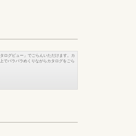
タログビュー」でごらんいただけます。カ
b上でパラパラめくりながらカタログをごら