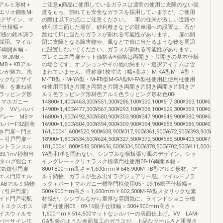
、アルミ形材＋
ご注意●商品に使用しているガラスは通常の使用に支障のない強
エリオ鋼板M-
度をもち、割れても安全なガラスを採用していますが、ご使用
桟デザイン。マ
の際は以下の点にご注意ください。 車の往来が激しい道路や
子仕様幅＝
砂利道に面した場所、砂利敷きなどの駐車場への設置は、石が
A型縦桟の銘木調ラ
跳ねて扉に当たりガラスが割れる可能性があります。 扉の開
採用。マイル
閉に支障となる障害物や、風などで扉に当たるような物を周辺
6両開き幅＝
に設置しないでください。ガラスが割れる可能性があります。
B・WJMB＋
プレミエス門扉セット価格表※価格は両開き・片開きの基本仕様
MB＋KBアル
の場合です。オプションやその他の納まり・選択アイテムは含
ンが魅力。洗
まれていません。呼称扉1枚寸法（幅×高さ）M-KA型M-TA型・
ックなデザイ
M-TB型・M-YA型・M-FB型M-GA型M-FA型柱使用柱使用柱使用
能」を兼ね備
柱使用両開き片開き両開き片開き両開き片開き両開き片開きア
ラッピング形
ルミ色ラッピング形材色アルミ色ラッピング形材色08-
ートマホガニー
14800×1,400¥463,300¥551,300¥286,100¥330,100¥617,300¥363,100¥629,30
ク VVシルバ
14900×1,400¥477,300¥567,300¥293,100¥338,100¥629,300¥369,100¥643,30
グレー MBマ
16800×1,600¥492,900¥580,900¥303,900¥347,900¥646,900¥380,900¥658,90
バーF32新商
16900×1,600¥504,900¥594,900¥309,900¥354,900¥658,900¥386,900¥672,90
き門扉︶門ま
161,000×1,600¥520,900¥608,900¥317,900¥361,900¥672,900¥393,900¥682,
︵引戸門扉︶
18900×1,800¥534,500¥624,500¥327,500¥372,500¥686,500¥403,500¥702,50
ントランスル
181,000×1,800¥548,500¥636,500¥334,500¥378,500¥702,500¥411,500――¥
.1m/秒相当
YA型和洋を問わない、シンプルな横板張り風のデザイン。シャ
カタログ総合エ
イングレー＋クリエラスク標準門柱使用08-16両開き幅＝
電気錠付門扉
800+800mm高さ＝1,600mm￥646,900M-TB型アルミ形材、ア
エス門扉エル
ルミ鋳物、ガラスが生み出すラグジュアリー感。マイルドブラ
ABアルミ鋳物
ック＋ポートマホガニー標準門柱使用05・09-16親子仕様幅＝
（引戸門扉）
500+900mm高さ＝1,600mm￥602,500M-FA型メタリックな素
イド門戸宅配
材感が、シンプルながら重厚な雰囲気に。ラインドショコラ標
ストエクスポス
準門柱使用05・09-16親子仕様幅＝500+900mm高さ＝
イスウィルモ
1,600mm￥514,500マットなシルバーの表面仕上げ。VV LAM-
バーサイン江
GA型鏡のような表面加工のガラスが、上品なクールさと重厚さ