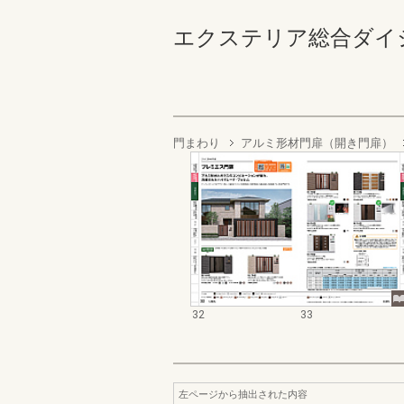
エクステリア総合ダイジェスト
門まわり
アルミ形材門扉（開き門扉）
32
33
左ページから抽出された内容