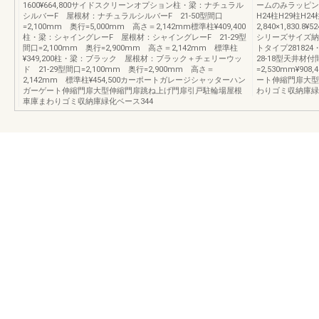
1600¥664,800サイドスクリーンオプション柱・梁：ナチュラル
ームのみラッピン
シルバーF 屋根材：ナチュラルシルバーF 21-50型間口
H24柱H29柱H24
=2,100mm 奥行=5,000mm 高さ＝2,142mm標準柱¥409,400
2,840×1,830.8¥52
柱・梁：シャイングレーF 屋根材：シャイングレーF 21-29型
シリーズサイズ納
間口=2,100mm 奥行=2,900mm 高さ＝2,142mm 標準柱
トタイプ28182
¥349,200柱・梁：ブラック 屋根材：ブラック＋チェリーウッ
28-18型天井材付間
ド 21-29型間口=2,100mm 奥行=2,900mm 高さ＝
=2,530mm¥9
2,142mm 標準柱¥454,500カーポートガレージシャッターハン
ート伸縮門扉大型
ガーゲート伸縮門扉大型伸縮門扉跳ね上げ門扉引戸駐輪場屋根
わりゴミ収納庫緑
車庫まわりゴミ収納庫緑化ベース344