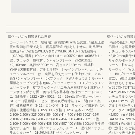
左ページから抽出された内容
右ページから抽出
カーポートSCミニ（駐輪場）耐積雪20cm相当比重0.3耐風圧強
•商品の色は印刷
度の数値は目安であり、商品保証値ではありません。耐風圧強
示価格には消費税
度風速42m/秒相当WEBカタログWEBCONTENTS詳細情報
ナチュラルシルバ
［CAD/説明書］ビジネス向けextct_a00592extct_a00867柱・
=2,840mm奥行=1
梁：ブラック 屋根材：シャイングレーF 21-29型間口
サイクルポートタ
=2,100mm 奥行=2,900mm 高さ＝2,142mm 標準柱
レーム・柱のみ）
¥349,200主要材質：アルミ形材※「シャイングレーF」と「ナチ
リーウッド WQ
ュラルシルバーF」は 光沢を抑えたマット仕上げです。アルミ
ト BKブラック
色SFシャイングレーF BKブラック PWナチュラルシルバーF
雪20cm相当比
屋根材ラッピング形材色KRブラック＋オーク PTブラック＋チ
値ではありません
ェリーウッド RTブラック＋クリエモカ屋根材アルミ形材シリ
WEBCONTEN
ーズサイズ納まり間口奥行柱高さ基本縦2連棟カーポートSCミ
extct_a0059
ニ（駐輪場）2122・29・5022・25・28●●設定一覧カーポート
ナチュラルシルバー
SCミニ（駐輪場） セット価格表呼称寸法（W：間口×L：奥
=1,830.8mm 
行）価格標準柱（H22）ロング柱（H25）ラッピング形材色（木
アルミ形材+ラッ
調色）使用標準柱（H22）ロング柱（H25）基本21-22型
エダーク28-18型間
2,100×2,200￥325,000￥354,200￥414,700￥443,90021-29型
=2,530mm￥5
2,100×2,900￥349,200￥378,400￥454,500￥483,70021-50型
SAFNBKWPW
2,100×5,000￥409,400￥438,600￥557,400￥586,600は受注生産
価格表●拾い出し
品です。基本 柱・梁：ナチュラルシルバーF 屋根材：ナチュ
②（別冊）をご覧
ラルシルバーF 21-29型標準柱サイドスクリーン H：
格パネル天井材仕