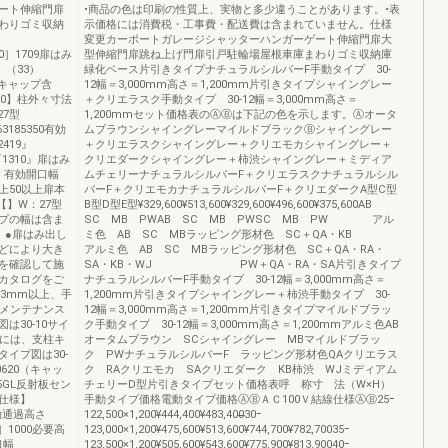
ート伸縮門扉
•商品の色は印刷の性質上、実物と多少違うことがあります。•表
わりゴミ収納
示価格には消費税・工事費・配送費は含まれていません。仕様
変更カーポートガレージシャッターハンガーゲート伸縮門扉大
200］1709扉はみ
型伸縮門扉跳ね上げ門扉引戸駐輪場屋根車庫まわりゴミ収納庫
』（33）
緑化ベース片引きタイプナチュラルシルバーF手動タイプ 30-
支柱キャップ含
12幅＝3,000mm高さ＝1,200mm片引きタイプシャイングレー
650】柱外々寸法
＋クリエラスク手動タイプ 30-12幅＝3,000mm高さ＝
27型
1,200mmセット価格表のⒶⒷは下記の色を示します。Ⓐオータ
63185350有効
ムブラウンシャイングレーマイルドブラックⒷシャイングレー
2419』
＋クリエラスクシャイングレー＋クリエモカシャイングレー＋
0『1310』扉はみ
クリエダークシャイングレー＋柿渋シャイングレー＋ミディア
む）有効開口幅
ムチェリーナチュラルシルバーF＋クリエラスクナチュラルシル
0以上50以上扉本
バーF＋クリエモカナチュラルシルバーF＋クリエダークA型C型
型【】W：27型
B型D型E型¥329,600¥513,600¥329,600¥496,600¥375,600AB
ップの幅は含ま
SC MB PWAB SC MB PWSC MB PW アル
。●扉はみ出し
ミ色 AB SC MBラッピング形材色 SC＋QA・KB
どにより大き
アルミ色 AB SC MBラッピング形材色 SC＋QA・RA・
を確認して施
SA・KB・WJ PW＋QA・RA・SA片引きタイプ
カタログをご
ナチュラルシルバーF手動タイプ 30-12幅＝3,000mm高さ＝
3mm以上、手
1,200mm片引きタイプシャイングレー＋柿渋手動タイプ 30-
とメンテナンス
12幅＝3,000mm高さ＝1,200mm片引きタイプマイルドブラッ
30-10サイ
ク手動タイプ 30-12幅＝3,000mm高さ＝1,200mmアルミ色AB
法には、支柱キ
オータムブラウン SCシャイングレー MBマイルドブラッ
イプ図は30-
ク PWナチュラルシルバーF ラッピング形材色QAクリエラス
0620（キャッ
ク RAクリエモカ SAクリエダーク KB柿渋 WJミディアム
35GL反射板セン
チェリーD型片引きタイプセット価格表呼 称寸 法（W×H）
仕様】
手動タイプ価格電動タイプ価格ⒶⒷＡＣ100Ｖ結線仕様ⒶⒷ25ｰ
0有効通過高さ
122,500×1,200¥444,400¥483,400̶̶̶̶30ｰ
］1000必要高
123,000×1,200¥475,600¥513,600¥744,700¥782,70035ｰ
口幅
123,500×1,200¥505,600¥543,600¥775,900¥813,90040ｰ