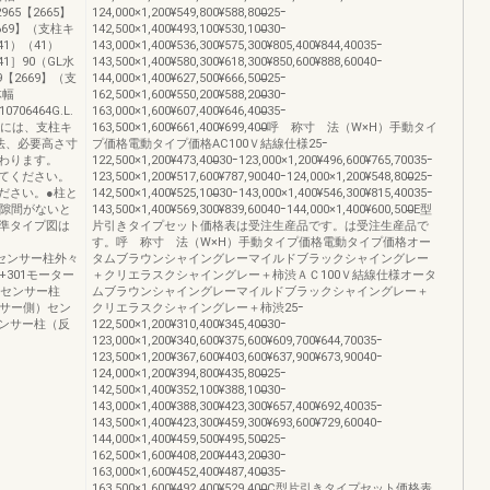
965【2665】
124,000×1,200¥549,800¥588,800̶̶̶̶25ｰ
669】（支柱キ
142,500×1,400¥493,100¥530,100̶̶̶̶30ｰ
41）（41）
143,000×1,400¥536,300¥575,300¥805,400¥844,40035ｰ
41］90（GL水
143,500×1,400¥580,300¥618,300¥850,600¥888,60040ｰ
9【2669】（支
144,000×1,400¥627,500¥666,500̶̶̶̶25ｰ
体幅
162,500×1,600¥550,200¥588,200̶̶̶̶30ｰ
706464G.L.
163,000×1,600¥607,400¥646,400̶̶̶̶35ｰ
寸法には、支柱キ
163,500×1,600¥661,400¥699,400̶̶̶̶呼 称寸 法（W×H）手動タイ
法、必要高さ寸
プ価格電動タイプ価格AC100Ｖ結線仕様25ｰ
変わります。
122,500×1,200¥473,400̶̶30ｰ123,000×1,200¥496,600¥765,70035ｰ
てください。
123,500×1,200¥517,600¥787,90040ｰ124,000×1,200¥548,800̶̶25ｰ
ださい。●柱と
142,500×1,400¥525,100̶̶30ｰ143,000×1,400¥546,300¥815,40035ｰ
。隙間がないと
143,500×1,400¥569,300¥839,60040ｰ144,000×1,400¥600,500̶̶E型
準タイプ図は
片引きタイプセット価格表は受注生産品です。は受注生産品で
す。呼 称寸 法（W×H）手動タイプ価格電動タイプ価格オー
様：センサー柱外々
タムブラウンシャイングレーマイルドブラックシャイングレー
301モーター
＋クリエラスクシャイングレー＋柿渋ＡＣ100Ｖ結線仕様オータ
：センサー柱
ムブラウンシャイングレーマイルドブラックシャイングレー＋
ンサー側）セン
クリエラスクシャイングレー＋柿渋25ｰ
ンサー柱（反
122,500×1,200¥310,400¥345,400̶̶̶̶30ｰ
123,000×1,200¥340,600¥375,600¥609,700¥644,70035ｰ
123,500×1,200¥367,600¥403,600¥637,900¥673,90040ｰ
124,000×1,200¥394,800¥435,800̶̶̶̶25ｰ
142,500×1,400¥352,100¥388,100̶̶̶̶30ｰ
143,000×1,400¥388,300¥423,300¥657,400¥692,40035ｰ
143,500×1,400¥423,300¥459,300¥693,600¥729,60040ｰ
144,000×1,400¥459,500¥495,500̶̶̶̶25ｰ
162,500×1,600¥408,200¥443,200̶̶̶̶30ｰ
163,000×1,600¥452,400¥487,400̶̶̶̶35ｰ
163,500×1,600¥492,400¥529,400̶̶̶̶C型片引きタイプセット価格表