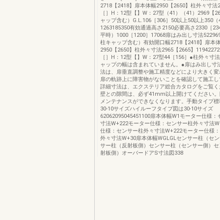
2718【2418】扉本体幅2950【2650】柱外々寸法2
［］H：12型【】W：27型（41）（41）2969【2
ャップ含む）G.L.106［306］50以上50以上350（
1263185350有効通過高さ2150必要高さ2330［23
平時）1000［1200］17068扉はみ出し寸法52296
柱キャップ含む）有効開口幅2718【2418】扉本
2950【2650】柱外々寸法2965【2665】1194227210
［］H：12型【】W：27型44［156］●柱外々
ャップの幅は含まれていません。●扉はみ出し寸
法は、扉垂直調整や施工精度などにより大きく
扉の軌跡上に障害物がないことを確認して施工し
詳細寸法は、エクステリア総合カタログをご覧く
壁との隙間は、必ず41mm以上開けてください
メンテナンスができなくなります。手動タイプ標
30-10サイズハイルーフタイプ図は30-10サイズ
62062095045451100扉本体幅W1モーター仕
寸法W+222モーター仕様：センサー柱外々寸法W+
仕様：センサー柱外々寸法W+222モーター仕様
外々寸法W+30扉本体幅WGLGLセンサー柱（セ
サー柱（反射板側）センサー柱（センサー側）セ
射板側）オーバードアS寸法図338