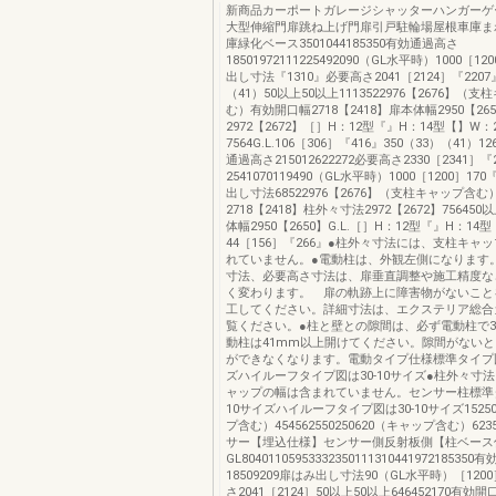
新商品カーポートガレージシャッターハンガーゲ
大型伸縮門扉跳ね上げ門扉引戸駐輪場屋根車庫ま
庫緑化ベース3501044185350有効通過高さ
18501972111225492090（GL水平時）1000［1
出し寸法『1310』必要高さ2041［2124］『2207
（41）50以上50以上1113522976【2676】（
む）有効開口幅2718【2418】扉本体幅2950【2
2972【2672】［］H：12型『』H：14型【】W：
7564G.L.106［306］『416』350（33）（41）12
通過高さ215012622272必要高さ2330［2341］『
2541070119490（GL水平時）1000［1200］17
出し寸法68522976【2676】（支柱キャップ含
2718【2418】柱外々寸法2972【2672】75645
体幅2950【2650】G.L.［］H：12型『』H：14
44［156］『266』●柱外々寸法には、支柱キャ
れていません。●電動柱は、外観左側になります
寸法、必要高さ寸法は、扉垂直調整や施工精度な
く変わります。 扉の軌跡上に障害物がないこと
工してください。詳細寸法は、エクステリア総合
覧ください。●柱と壁との隙間は、必ず電動柱で3
動柱は41mm以上開けてください。隙間がない
ができなくなります。電動タイプ仕様標準タイプ図は
ズハイルーフタイプ図は30-10サイズ●柱外々寸
ャップの幅は含まれていません。センサー柱標準タ
10サイズハイルーフタイプ図は30-10サイズ1525
プ含む）454562550250620（キャップ含む）62
サー【埋込仕様】センサー側反射板側【柱ベース
GL8040110595333235011131044197218535
18509209扉はみ出し寸法90（GL水平時）［1200
さ2041［2124］50以上50以上646452170有効開