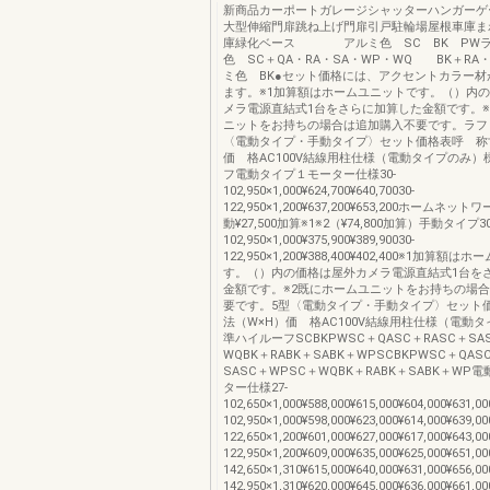
新商品カーポートガレージシャッターハンガーゲ
大型伸縮門扉跳ね上げ門扉引戸駐輪場屋根車庫ま
庫緑化ベース アルミ色 SC BK PWラ
色 SC＋QA・RA・SA・WP・WQ BK＋RA
ミ色 BK●セット価格には、アクセントカラー材
ます。※1加算額はホームユニットです。（）内
メラ電源直結式1台をさらに加算した金額です。※
ニットをお持ちの場合は追加購入不要です。ラフ
〈電動タイプ・手動タイプ〉セット価格表呼 称
価 格AC100V結線用柱仕様（電動タイプのみ）
フ電動タイプ１モーター仕様30-
102,950×1,000¥624,700¥640,70030-
122,950×1,200¥637,200¥653,200ホームネ
動¥27,500加算※1※2（¥74,800加算）手動タイプ30
102,950×1,000¥375,900¥389,90030-
122,950×1,200¥388,400¥402,400※1加算額
す。（）内の価格は屋外カメラ電源直結式1台を
金額です。※2既にホームユニットをお持ちの場
要です。5型〈電動タイプ・手動タイプ〉セット
法（W×H）価 格AC100V結線用柱仕様（電
準ハイルーフSCBKPWSC＋QASC＋RASC＋SA
WQBK＋RABK＋SABK＋WPSCBKPWSC＋QAS
SASC＋WPSC＋WQBK＋RABK＋SABK＋WP
ター仕様27-
102,650×1,000¥588,000¥615,000¥604,000¥631,00
102,950×1,000¥598,000¥623,000¥614,000¥639,00
122,650×1,200¥601,000¥627,000¥617,000¥643,00
122,950×1,200¥609,000¥635,000¥625,000¥651,00
142,650×1,310¥615,000¥640,000¥631,000¥656,00
142,950×1,310¥620,000¥645,000¥636,000¥6