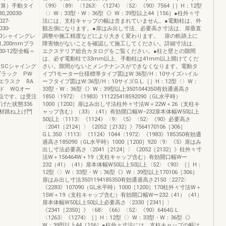
0加算）手動タイ
《99》〈89〉〈1263〉《1274》〈52〉《90》7564［］H：12型
80,20030-
〈〉W：33型・W：36型《》W：39型以上44［156］●柱外々寸
027-
法には、支柱キャップの幅は含まれていません。●電動柱は、外
030-
観左側になります。●扉はみ出し寸法、必要高さ寸法は、扉垂直
00,200シャイングレ
調整や施工精度などにより大きく変わります。 扉の軌跡上に
,200mmブラ
障害物がないことを確認して施工してください。詳細寸法は、
-12型全幅＝
エクステリア総合カタログをご覧ください。●柱と壁との隙間
は、必ず電動柱で33mm以上、手動柱は41mm以上開けてくだ
ン SCシャイング
さい。隙間がないとメンテナンスができなくなります。電動タ
ブラック PW
イプ1モーター仕様標準タイプ図はW:36型/H：10サイズハイル
エラスク RA
ーフタイプ図はW:36型/H：10サイズG.L.［］H：12型〈〉W：
ド WQオー
33型・W：36型《》W：39型以上3501044350有効通過高さ
品です。は受注
1850〈1972〉《1983》111225418592090（GL水平時）
げた状態336
1000［1200］扉はみ出し寸法柱外々寸法W＋22W＋26（支柱キ
材跳ね上げ門
ャップ含む）（33）（41）有効開口幅W−232扉本体幅W50以上
50以上〈1113〉《1124》〈9〉《5》〈52〉《90》必要高さ
〈2041［2124］〉《2052［2132］》7564170106［306］
G.L.350〈1113〉《1124》1044〈1972〉《1983》185350有効通
過高さ185090（GL水平時）1000［1200］920〈9〉《5》扉はみ
出し寸法必要高さ〈2041［2124］〉《2052［2132］》柱外々寸
法W＋156464W＋19（支柱キャップ含む）有効開口幅Wー
232（41）（41）扉本体幅W50以上50以上〈52〉《90》［］H：
12型〈〉W：33型・W：36型《》W：39型以上170106［306］
扉はみ出し寸法3501194185350有効通過高さ2150〈2272〉
《2283》107090（GL水平時）1000［1200］170柱外々寸法W＋
15W＋19（支柱キャップ含む）有効開口幅Wー232（41）（41）
扉本体幅W50以上50以上必要高さ〈2330［2341］〉
《2341［2350］》〈68〉《66》〈52〉《90》6464G.L.
〈1263〉《1274》［］H：12型〈〉W：33型・W：36型《》
W：39型以上44［156］●柱外々寸法には、支柱キャップの幅は