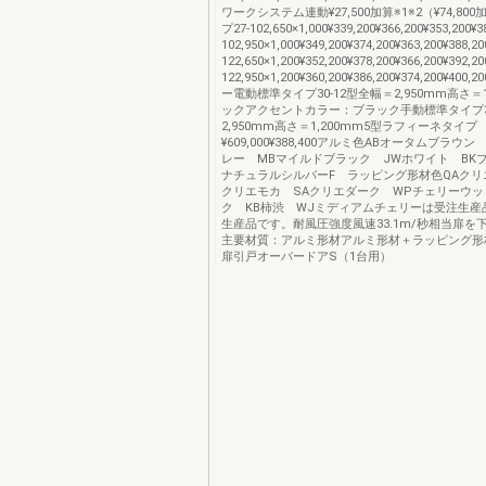
ワークシステム連動¥27,500加算※1※2（¥74,80
プ27-102,650×1,000¥339,200¥366,200¥353,200¥3
102,950×1,000¥349,200¥374,200¥363,200¥388,20
122,650×1,200¥352,200¥378,200¥366,200¥392,20
122,950×1,200¥360,200¥386,200¥374,200¥4
ー電動標準タイプ30-12型全幅＝2,950mm高さ＝1
ックアクセントカラー：ブラック手動標準タイプ30
2,950mm高さ＝1,200mm5型ラフィーネタイプ
¥609,000¥388,400アルミ色ABオータムブラウ
レー MBマイルドブラック JWホワイト BK
ナチュラルシルバーF ラッピング形材色QAクリ
クリエモカ SAクリエダーク WPチェリーウッ
ク KB柿渋 WJミディアムチェリーは受注生産
生産品です。耐風圧強度風速33.1m/秒相当扉を下
主要材質：アルミ形材アルミ形材＋ラッピング形
扉引戸オーバードアS（1台用）