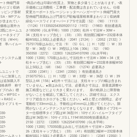
ート伸縮門扉
•商品の色は印刷の性質上、実物と多少違うことがあります。•表
わりゴミ収納
示価格には消費税・工事費・配送費は含まれていません。仕様
ッピング形材
変更カーポートガレージシャッターハンガーゲート伸縮門扉大
・SA・WPアル
型伸縮門扉跳ね上げ門扉引戸駐輪場屋根車庫まわりゴミ収納庫
が含まれてい
緑化ベースワイドオーバードアS寸法図〈52〉《90》〈1113〉
の価格は屋外カ
《1124》11133502543509201112〈1972〉《1983》有効通過高
2既にホームユ
さ185090（GL水平時）1000［1200］柱外々寸法W＋30W＋
ィーネタイプ
34（支柱キャップ含む）（33）（33）有効開口幅Wー232扉本体
寸法（W×H）
幅W50以上50以上必要高さ〈2041［2124］〉《2052［2132］》
標 準ハイルー
7575170扉はみ出し寸法〈9〉《5》G.L.［］H：12型〈〉W：33
型・W：36型《》W：39型以上106［306］〈52〉《90》
350350〈2272〉《2283》1262254107090（GL水平時）
ットワークシステム連
1000［1200］170扉はみ出し寸法柱外々寸法W＋30W＋34（支
-
柱キャップ含む）（33）（33）有効開口幅Wー232扉本体幅W50
以上50以上〈68〉《66》〈1263〉《1274》必要高さ
はホームユニットで
〈2330［2341］〉《2341［2350］》有効通過高さ
さらに加算した
21507575G.L.［］H：12型〈〉W：33型・W：36型《》W：39
合は追加購入不
型以上44［156］●柱外々寸法には、支柱キャップの幅は含まれ
価格表呼 称寸
ていません。●扉はみ出し寸法、必要高さ寸法は、扉垂直調整や
動タイプのみ）標
施工精度などにより大きく変わります。 扉の軌跡上に障害物
SC＋WPSC＋
がないことを確認して施工してください。詳細寸法は、エクス
C＋RASC＋
テリア総合カタログをご覧ください。●柱と壁との隙間は、必ず
電動タイプ１モー
電動柱で33mm以上、手動柱は41mm以上開けてください。隙
間がないとメンテナンスができなくなります。電動タイプ2モー
030-
ター仕様標準タイプ図はW:36型/H：10サイズハイルーフタイプ
027-
図はW:36型/H：10サイズG.L.1194185350有効通過高さ
030-
2150〈2272〉《2283》1262254107090（GL水平時）
027-
1000［1200］170350扉はみ出し寸法柱外々寸法W＋22W＋
030-
26（支柱キャップ含む）（33）（41）有効開口幅Wー232扉本体
61,000ホームネット
幅W50以上50以上必要高さ〈2330［2341］〉《2341［2350］》