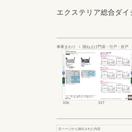
エクステリア総合ダイジェスト
車庫まわり
跳ね上げ門扉・引戸・折戸
336
337
左ページから抽出された内容