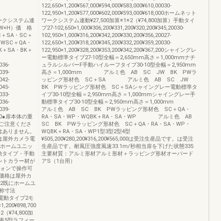
122,650×1,200¥567,000¥594,000¥583,000¥610,00030-
122,950×1,200¥577,000¥602,000¥593,000¥618,000ホームネット
ネットワークシステム連
ワークシステム連動¥27,500加算※1※2（¥74,800加算）手動タイ
法（W×H）価 格
プ27-102,650×1,000¥306,200¥331,200¥320,200¥345,20030-
C＋SA・SC＋
102,950×1,000¥316,200¥342,200¥330,200¥356,20027-
PWSC＋QA・
122,650×1,200¥318,200¥345,200¥332,200¥359,20030-
K＋SA・BK＋
122,950×1,200¥328,200¥353,200¥342,200¥367,200シャイングレ
ー電動標準タイプ27-10型全幅＝2,650mm高さ＝1,000mmナチ
036-
ュラルシルバーF手動ハイルーフタイプ30-10型全幅＝2,950mm
039-
高さ＝1,000mm アルミ色 AB SC JW BK PWラ
042-
ッピング形材色 SC＋SA アルミ色 AB SC JW
045-
BK PWラッピング形材色 SC＋SAシャイングレー電動標準タ
033-
イプ30-10型全幅＝2,950mm高さ＝1,000mmシャイングレー手
036-
動標準タイプ30-10型全幅＝2,950mm高さ＝1,000mm
039-
アルミ色 AB SC BK PWラッピング形材色 SC＋QA・
6,200●扉本体の重
RA・SA・WP・WQBK＋RA・SA・WP アルミ色 AB
ご注意くださ
SC BK PWラッピング形材色 SC＋QA・RA・SA・WP・
様はありません。
WQBK＋RA・SA・WP1型3型2型4型
は屋外カメラ電
¥505,200¥280,200¥316,200¥565,000は受注生産品です。は受注
にホームユニッ
生産品です。耐風圧強度風速33.1m/秒相当扉を下げた状態335
動タイプ・手動
主要材質：アルミ形材アルミ形材＋ラッピング形材オーバード
ントカラー材が
アS（1台用）
フォンで操作可
価格は屋外カ
2既にホームユ
称寸法
電動タイプ2モ
1,200¥898,700
¥74,800加
表5型ラフィー