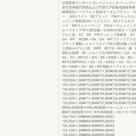
仕様変更カーポートガレージシャッターハンガー
扉大型伸縮門扉跳ね上げ門扉引戸駐輪場屋根車庫
納庫緑化ベースアルミ色ABオータムブラウン S
ー JWホワイト BKブラック PWナチュラル
ッピング形材色QAクリエラスク RAクリエモカ
ーク WPチェリーウッド WQオークシャイン
ルーフタイプ54-12型全幅＝5,350mm高さ＝
アルミ色 SC BK PWラッピング形材色 SC＋
SA・WP・WQBK＋RA・SA・WPブラックアク
ブラック電動ハイルーフタイプ54-12型全幅＝5,3
1,200mmアルミ色 BK呼 称寸法（W×H）価 格
用柱仕様標 準ハイルーフSCBKPWSC＋QA・S
SA・SC＋WPSC＋WQ・BK＋RABK＋SA・BK＋
WPSCBKPWSC＋QA・SC＋RASC＋SA・SC
BK＋RABK＋SA・BK＋WP電動タイプ１モーター仕
103,250×1,000¥673,800¥711,800¥689,800¥727,80
103,550×1,000¥680,800¥719,800¥696,800¥735,80
103,850×1,000¥703,800¥742,800¥718,800¥757,80
104,150×1,000¥713,800¥752,800¥728,800¥767,80
104,450×1,000¥724,800¥763,800¥739,800¥778,80
123,250×1,200¥701,800¥739,800¥716,800¥754,80
123,550×1,200¥711,800¥750,800¥726,800¥765,80
123,850×1,200¥719,800¥757,800¥734,800¥7
様¥56,000加算※1¥56,000加算※1ホームネット
動¥27,500加算※2※3（¥74,800加算）2モーター仕様
104,750×1,000̶̶¥808,800¥846,80051-
105,050×1,000̶̶¥854,800¥893,80054-
105,350×1,000̶̶¥859,800¥897,80042-
124,150×1,200̶̶¥845,800¥884,80045-
124,450×1,200̶̶¥856,800¥895,80048-