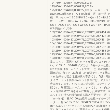
124,750×1,200̶̶¥871,800¥909,80051-
125,050×1,200̶̶¥882,800¥921,80054-
125,350×1,200̶̶¥890,800¥927,800ホーム
動̶¥27,500加算※2※3（¥74,800加算）呼 称寸
標 準ハイルーフSCBKPWSC＋QA・SC＋RAS
WPSC＋WQ・BK＋RABK＋SA・BK＋WPSCBK
SC＋RASC＋SA・SC＋WPSC＋WQ・BK＋RAB
WP手動タイプ33-
103,250×1,000¥412,200¥450,200¥426,200¥464,20
103,550×1,000¥419,200¥458,200¥433,200¥472,20
103,850×1,000¥437,200¥476,200¥452,200¥491,20
104,150×1,000¥447,200¥486,200¥462,200¥501,20
104,450×1,000¥458,200¥497,200¥473,200¥512,20
123,250×1,200¥435,200¥473,200¥450,200¥488,20
123,550×1,200¥445,200¥484,200¥460,200¥499,20
123,850×1,200¥453,200¥491,200¥468,200¥50
量によって、選択する柱セットが異なりますので
い。※133-10、36-10サイズには、2モーター仕
※２加算額はホームユニットです。（）内の価格
源直結式1台をさらに加算した金額です。※３既
トをお持ちの場合は追加購入不要です。5型〈電
タイプ〉セット価格表●セット価格には、アクセ
含まれています。※1リモコン送信器、スマート
能です。加算額はホームユニットです。（）内の
メラ電源直結式1台をさらに加算した金額です。※
ニットをお持ちの場合は追加購入不要です。呼 
（W×H）価 格AC100V結線用柱仕様ハイルーフ
ーター仕様54-105,350×1,000¥889,70054-125,350×
ホームネットワークシステム連動¥27,500加算※1※2（
算）ラフィーネタイプ〈電動タイプ〉セット価格