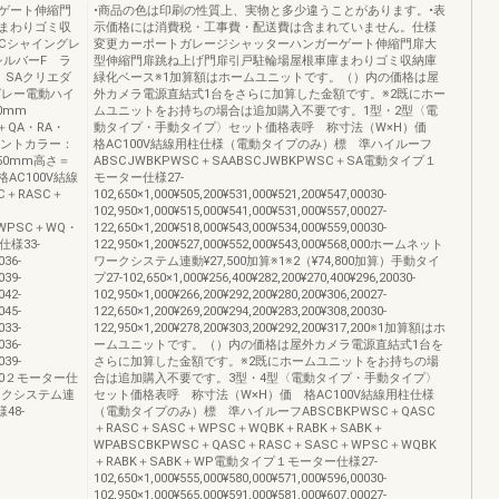
ゲート伸縮門
•商品の色は印刷の性質上、実物と多少違うことがあります。•表
まわりゴミ収
示価格には消費税・工事費・配送費は含まれていません。仕様
Cシャイングレ
変更カーポートガレージシャッターハンガーゲート伸縮門扉大
シルバーF ラ
型伸縮門扉跳ね上げ門扉引戸駐輪場屋根車庫まわりゴミ収納庫
 SAクリエダ
緑化ベース※1加算額はホームユニットです。（）内の価格は屋
グレー電動ハイ
外カメラ電源直結式1台をさらに加算した金額です。※2既にホー
1,200mm
ムユニットをお持ちの場合は追加購入不要です。1型・2型〈電
QA・RA・
動タイプ・手動タイプ〉セット価格表呼 称寸法（W×H）価
セントカラー：
格AC100V結線用柱仕様（電動タイプのみ）標 準ハイルーフ
50mm高さ＝
ABSCJWBKPWSC＋SAABSCJWBKPWSC＋SA電動タイプ１
AC100V結線
モーター仕様27-
C＋RASC＋
102,650×1,000¥505,200¥531,000¥521,200¥547,00030-
102,950×1,000¥515,000¥541,000¥531,000¥557,00027-
＋WPSC＋WQ・
122,650×1,200¥518,000¥543,000¥534,000¥559,00030-
様33-
122,950×1,200¥527,000¥552,000¥543,000¥568,000ホームネット
036-
ワークシステム連動¥27,500加算※1※2（¥74,800加算）手動タイ
039-
プ27-102,650×1,000¥256,400¥282,200¥270,400¥296,20030-
042-
102,950×1,000¥266,200¥292,200¥280,200¥306,20027-
045-
122,650×1,200¥269,200¥294,200¥283,200¥308,20030-
033-
122,950×1,200¥278,200¥303,200¥292,200¥317,200※1加算額はホ
036-
ームユニットです。（）内の価格は屋外カメラ電源直結式1台を
039-
さらに加算した金額です。※2既にホームユニットをお持ちの場
72,800２モーター仕
合は追加購入不要です。3型・4型〈電動タイプ・手動タイプ〉
ワークシステム連
セット価格表呼 称寸法（W×H）価 格AC100V結線用柱仕様
48-
（電動タイプのみ）標 準ハイルーフABSCBKPWSC＋QASC
＋RASC＋SASC＋WPSC＋WQBK＋RABK＋SABK＋
WPABSCBKPWSC＋QASC＋RASC＋SASC＋WPSC＋WQBK
＋RABK＋SABK＋WP電動タイプ１モーター仕様27-
102,650×1,000¥555,000¥580,000¥571,000¥596,00030-
102,950×1,000¥565,000¥591,000¥581,000¥607,00027-