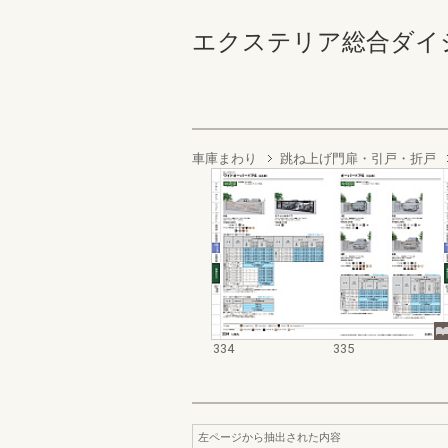
エクステリア総合ダイジェスト
車庫まわり
跳ね上げ門扉・引戸・折戸
334
335
左ページから抽出された内容