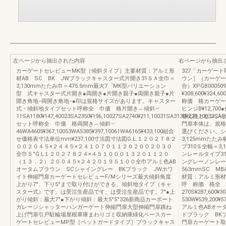
左ページから抽出された内容
右ページから抽出
カーゲートセレビューMK型［傾斜タイプ］主要材質：アルミ形
327「カーゲート
材AB SC BK JWブラックキャスター式片開き31ＳＡ全巾＝
ウン］（カーゲー
3,130mmたたみ巾＝475.5mm最大7゜MK型バリエーション
合）XPGB00050
型 式キャスター式片開き●両開き●片開き親子●両開き親子●片
¥308,600¥324
開き角地−両開き角地−●印は規格サイズがあります。キャスター
称価 格カーゲー
式・傾斜地タイプセット呼称全 巾価 格片開き︵傾斜︶
ヒンジB¥12,7
11SA1180¥147,40023SA2350¥196,10027SA2740¥211,10031SA3130¥229,10033SA33
替え柱とヒンジセ
セット呼称全 巾価 格両開き︵傾斜︶
門扉本体は、規格
46WA4605¥367,10053WA5385¥397,10061WA6165¥433,100組合
選びください。シ
せ価格表寸法単位mm¥237,100寸法図寸法図G.L.１２０２７８２
3,125mmたた
００２０４５×２４４５×２４１０７０１１２０２００２０３０
プ310Ｓ全幅＝3
全巾５°G.L１２０２７８２４×４５１０００１３２０１１２０
ンレールタイプ31
（１３．２）２００４５×２４２０１９５１００全巾アルミ色AB
ングレーノンレール
オータムブラウン SCシャイングレー BKブラック JWホワ
563mmSC M
イト伸縮門扉カーゲートセレビューF/Mシリーズ最大傾斜角度
材質：アルミ形材
上がり7°、下り5°まで取り付けができる、傾斜地タイプ（キャ
呼 称価 格全 幅
スター式）です。は受注生産品です。は受注生産品です。7°●上
270S¥287,600¥3
がり傾斜：最大7°●下がり傾斜：最大5°5°326新商品カーポート
530W¥539,200¥57
ガレージシャッターハンガーゲート伸縮門扉大型伸縮門扉跳ね
アルミ色ABオー
上げ門扉引戸駐輪場屋根車庫まわりゴミ収納庫緑化ベースカー
ドブラック BK
ゲートセレビューMP型［ペットガードタイプ］ブラックキャス
門扉カーゲート取