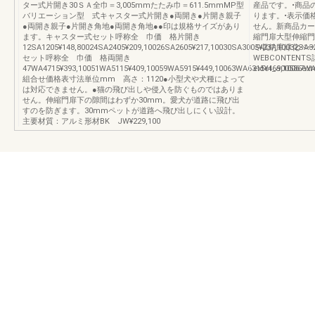
ター式片開き30ＳＡ全巾＝3,005mmたたみ巾＝611.5mmMP型
産品です。•商品
バリエーション型 式キャスター式片開き●両開き●片開き親子
ります。•表示価
●両開き親子●片開き角地●両開き角地●●印は規格サイズがあり
せん。新商品カー
ます。キャスター式セット呼称全 巾価 格片開き
縮門扉大型伸縮門
12SA1205¥148,80024SA2405¥209,10026SA2605¥217,10030SA3005¥237,10032SA32
ミ収納庫緑化ベースW
セット呼称全 巾価 格両開き
WEBCONTEN
47WA4715¥393,10051WA5115¥409,10059WA5915¥449,10063WA6315¥469,10067WA
extct_a00586ext
組合せ価格表寸法単位mm 高さ：1120●小型犬や犬種によって
は対応できません。●猫の飛び出しや侵入を防ぐものではありま
せん。伸縮門扉下の隙間はわずか30mm。愛犬が道路に飛び出
すのを防ぎます。30mmペットが道路へ飛び出しにくい設計。
主要材質：アルミ形材BK JW¥229,100