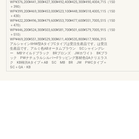
WP¥376,200¥441,300¥427,300¥492,400¥425,300¥490,4004,715（150
＋390）
WP¥399,200¥469,300¥453,000¥523,100¥448,300¥518,4005,115（150
＋430）
WP¥422,200¥496,300¥479,600¥553,700¥477,600¥551,7005,515（150
＋470）
WP¥446,200¥524,300¥503,600¥581,700¥501,600¥579,7005,915（150
＋510）
WP¥469,200¥551,300¥529,300¥611,400¥535,800¥617,9006,315
アルシャインⅡHW型AタイプCタイプは受注生産品です。は受注
生産品です。アルミ色ABオータムブラウン SCシャイングレ
ー MBマイルドブラック BRブロンズ JWホワイト BKブラ
ック PWナチュラルシルバーFラッピング形材色QAクリエラス
ク KB柿渋Aタイプ＝AB SC MB BR JW PWCタイプ＝
SC＋QA・KB