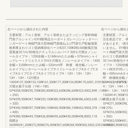
左ページから抽出された内容
右ページから抽出
主要材質：アルミ形材、アルミ形材またはラッピング形材伸縮
主要材質：アルミ
門扉アルシャインⅡ318新商品カーポートガレージシャッターハ
注生産品です。•
ンガーゲート伸縮門扉大型伸縮門扉跳ね上げ門扉引戸駐輪場屋
があります。•表
根車庫まわりゴミ収納庫緑化ベース¥237,100¥280,600耐風圧強
いません。319
度風速33.1m/秒相当ナチュラルシルバーＦ320Ｓ片開きノンレ
ート伸縮門扉大型
ールタイプＨ：1250全幅＝3,168mmたたみ幅＝575mmシャイ
わりゴミ収納庫緑化ベ
ングレー＋クリエラスク310Ｓ片開きノンレールタイプＨ：1450
33.1m/秒相当
全幅＝3,008mmたたみ幅＝525mm呼 称価 格全幅ノンレー
イプＨ：1250全
ルタイプセンターレールタイプサイドレールタイプAタイプCタ
ー＋柿渋310Sノン
イプAタイプCタイプAタイプCタイプH：12H：12H：12H：
幅＝505mmAタイ
12H：12H：12片開き
呼 称価格全幅ノ
140S¥137,300¥153,100¥161,500¥177,300¥154,800¥170,6001,318180S¥157,100¥178,
レールタイプAタ
片開き親子仕様（140＋180）
H：12H：14H：1
SP¥258,900¥295,700¥285,800¥322,600¥286,600¥323,4002,898（140
14H：12H：14
＋250）
150S¥141,900¥155
SP¥299,900¥347,700¥333,100¥380,900¥338,800¥386,6003,638（140
片開き親子仕様（1
＋320）
SP¥271,500¥298,
SP¥340,900¥397,700¥384,100¥440,900¥386,100¥442,9004,378（140
＋270）
＋400）
SP¥316,500¥350,
SP¥380,900¥449,700¥426,800¥495,600¥430,000¥498,8005,118
＋350）
両開き
SP¥363,500¥401,
260W¥241,200¥272,800¥276,000¥307,600¥268,900¥300,5002,535330W¥280,800¥322,
＋430）