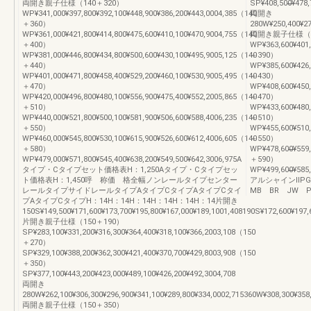
両開き親子仕様（140＋320）
SP¥408,500̶̶¥478,70
WP¥341,000¥397,800¥392,100¥448,900¥386,200¥443,0004,385（140
両開き
＋360）
280W¥250,400¥274
WP¥361,000¥421,800¥414,800¥475,600¥410,100¥470,9004,755（140
両開き親子仕様（1
＋400）
WP¥363,600¥401,
WP¥381,000¥446,800¥434,800¥500,600¥430,100¥495,9005,125（140
＋390）
＋440）
WP¥385,600¥426,
WP¥401,000¥471,800¥458,400¥529,200¥460,100¥530,9005,495（140
＋430）
＋470）
WP¥408,600¥450,
WP¥420,000¥496,800¥480,100¥556,900¥475,400¥552,2005,865（140
＋470）
＋510）
WP¥433,600¥480,
WP¥440,000¥521,800¥500,100¥581,900¥506,600¥588,4006,235（140
＋510）
＋550）
WP¥455,600¥510,3
WP¥460,000¥545,800¥530,100¥615,900¥526,600¥612,4006,605（140
＋550）
＋580）
WP¥478,600̶̶¥559,8
WP¥479,000¥571,800¥545,400¥638,200¥549,500¥642,3006,975A
＋590）
タイプ・Cタイプセット価格表H：1,250Aタイプ・Cタイプセッ
WP¥499,600̶̶¥585,80
ト価格表H：1,450呼 称価 格全幅ノンレールタイプセンター
アルシャインⅡP
レールタイプサイドレールタイプAタイプCタイプAタイプCタイ
MB BR JW 
プAタイプCタイプH：14H：14H：14H：14H：14H：14片開き
150S¥149,500¥171,600¥173,700¥195,800¥167,000¥189,1001,408190S¥172,600¥197,
片開き親子仕様（150＋190）
SP¥283,100¥331,200¥316,300¥364,400¥318,100¥366,2003,108（150
＋270）
SP¥329,100¥388,200¥362,300¥421,400¥370,700¥429,8003,908（150
＋350）
SP¥377,100¥443,200¥423,000¥489,100¥426,200¥492,3004,708
両開き
280W¥262,100¥306,300¥296,900¥341,100¥289,800¥334,0002,715360W¥308,300¥358,
両開き親子仕様（150＋350）