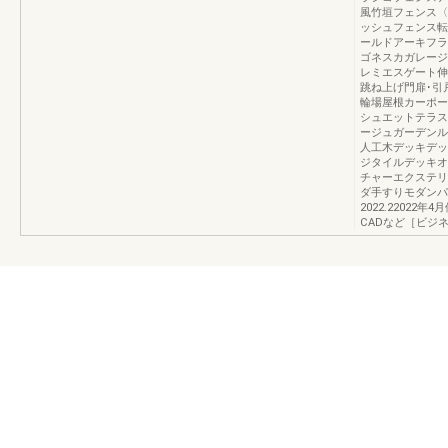
風竹垣フェンス〈
ッシュフェンス転
ールドアーキフラ
ゴネスカガレージ
レミエスゲート伸
跳ね上げ門扉･引
輪場屋根カーポー
シュエットテラス
ージュガーデンル
人工木デッキデッ
ジタイルデッキオ
チャーエクステリ
ダ手すりモダンパ
2022.22022
CADなど［ビジネス向