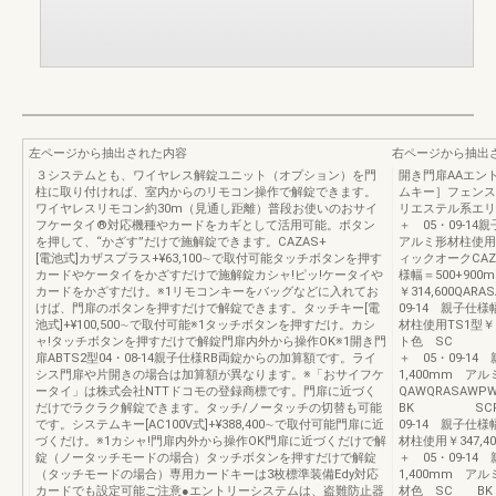
左ページから抽出された内容
右ページから抽出
３システムとも、ワイヤレス解錠ユニット（オプション）を門
開き門扉AAエン
柱に取り付ければ、室内からのリモコン操作で解錠できます。
ムキー］フェンス
ワイヤレスリモコン約30m（見通し距離）普段お使いのおサイ
リエステル系エリ
フケータイ®対応機種やカードをカギとして活用可能。ボタン
＋ 05・09-14
を押して、“かざす”だけで施解錠できます。CAZAS+
アルミ形材柱使用￥2
[電池式]カザスプラス+¥63,100∼で取付可能タッチボタンを押す
ィックオークCAZ
カードやケータイをかざすだけで施解錠カシャ!ピッ!ケータイや
様幅＝500+90
カードをかざすだけ。※1リモコンキーをバッグなどに入れてお
￥314,600QA
けば、門扉のボタンを押すだけで解錠できます。タッチキー[電
09-14 親子仕様
池式]+¥100,500∼で取付可能※1タッチボタンを押すだけ。カシ
材柱使用TS1型￥2
ャ!タッチボタンを押すだけで解錠門扉内外から操作OK※1開き門
ト色 SC 
扉ABTS2型04・08-14親子仕様RB両錠からの加算額です。ライ
＋ 05・09-14
シス門扉や片開きの場合は加算額が異なります。※「おサイフケ
1,400mm アル
ータイ」は株式会社NTTドコモの登録商標です。門扉に近づく
QAWQRAS
だけでラクラク解錠できます。タッチ/ノータッチの切替も可能
BK SCFM1
です。システムキー[AC100V式]+¥388,400∼で取付可能門扉に近
09-14 親子仕様
づくだけ。※1カシャ!門扉内外から操作OK門扉に近づくだけで解
材柱使用￥347,
錠（ノータッチモードの場合）タッチボタンを押すだけで解錠
＋ 05・09-14
（タッチモードの場合）専用カードキーは3枚標準装備Edy対応
1,400mm アル
カードでも設定可能ご注意●エントリーシステムは、盗難防止器
材色 SC B