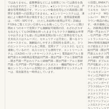
ではありません。盗難事故などによる損害については責任を負
り目隠しBNBA
いかねますので、ご了承ください。●エントリーシステムは、戸
ナチュラルシルバ
建住宅専用商品です。マンションや集合住宅などの高頻度に開
リエモカ SAク
閉する場所への設置はできません。●エントリーシステムは、凍
ックオーク WQ
結により動作不良が発生することがあります。使用温度範囲
シルバー BNブ
は、−10℃∼50℃です。（ただし氷結時の使用は不可）詳細は
ラウン•商品の色
P.526をご覧くださいⓁ赤ちゃんを抱っこしていてもパッと開け
す。•表示価格に
閉め１つのキーで玄関ドアも施解錠可能雨の日、わざわざカギ
ん。25新商品電
を出さなくてもOK荷物を持ったままでもラクラク施解錠お年寄
門扉︶門まわりア
りやお子さまでも使い方は簡単玄関が別々の二世帯住宅でも大
︵引戸門扉︶門戸
丈夫出入りはスムーズに、セキュリティは万全に。選べる３つ
ントランスルーム
のキースタイル。施解錠のしやすさと防犯性を追求した、３つ
34m/秒相当施
のエントリーシステムをご用意。玄関ドア「ジエスタ2」などと
ログ総合エクステリ
連動しているので、出入りがとても便利です。エントリーシス
錠付門扉（開き門
テム［CAZAS＋/タッチキー/システムキー］電気錠付アルミ形
門扉エルネクス門
材門扉カキ24新商品電気錠付門扉︵開き門扉︶アルミ形材門扉
ルミ鋳物門扉（開
︵開き門扉︶門まわりアルミ鋳物門扉︵開き門扉︶アルミ形材
戸門扉）ダブルエ
門扉︵引戸門扉︶門戸宅配ボックスポスト・機能門柱サイン門
門戸宅配ボックス
袖エントランスルーム玄関ひさし歩行者補助手すりシステムキ
クスポストアクシ
ーは、現在販売を一時停止しています。
ウィルモダンユー
サイン江戸硝子サ
ーピングGBウォ
さしツインガード
プラスGGルーフ
スリットスクリー
クステリアライトD
材フェンスサニー
スクリーンフェン
ンスGスクリーン
ラシコフェンスア