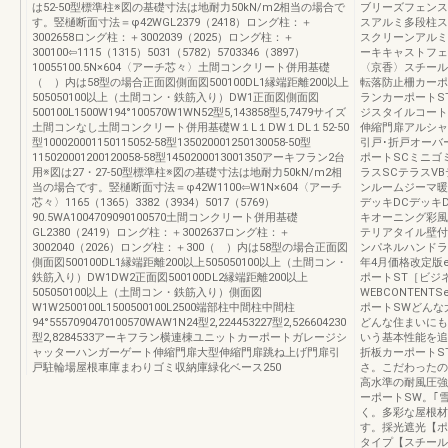
は52-50型標準柱※図の基礎寸法は地耐力50kN/m2相当の場合で
ブリーズフェンス
す。竪樋断面寸法＝φ42WGL2379（2418）ロング柱：＋
スアルミ多段柱ス
3002658ロング柱：＋3002039（2025）ロング柱：＋
スクリーンアルミ
300100⇦1115（1315）5031（5782）5703346（3897）
ーキキャストフェ
10055100.5N×604〈アーチ芯々〉土間コンクリート併用基礎
〈京香〉スチール
（ ）内は58型の場合正面図側面図500100DL1縁端距離200以上
転落防止柵カーポ
505050100以上（土間コン・鉄筋入り）DW1正面図側面図
ランカーポートS
500100L1500W194°100570W1WN52型5,143858型5,7479サイズ
ジスタイルコート
土間コンなし土間コンクリート併用基礎W１L１DW１DL１52-50
伸縮門扉アルシャ
型100020001150115052-58型135020001250130058-50型
引戸･折戸オーバ
115020001200120058-58型1450200013001350アーキフラン2台
ポートSCミニゴ
用※図は27・27-50型標準柱※図の基礎寸法は地耐力50kN/m2相
ラスSCテラスV
当の場合です。竪樋断面寸法＝φ42W1100⇦W1N×604〈アーチ
ンルームジーマ暖
芯々〉1165（1365）3382（3934）5017（5769）
デッキDCデッキ
90.5WA1004709090100570土間コンクリート併用基礎
キオーニング彩風
GL2380（2419）ロング柱：＋3002637ロング柱：＋
テリアタイル壁付
3002040（2026）ロング柱：＋300（ ）内は58型の場合正面図
ンパネルハンドライ
側面図500100DL1縁端距離200以上505050100以上（土間コン・
年4月価格改定版ext
鉄筋入り）DW1DW2正面図500100DL2縁端距離200以上
ポートST［ビジ
505050100以上（土間コン・鉄筋入り）側面図
WEBCONTENTSe
W1W2500100L1500500100L2500端部柱中間柱中間柱
ポートSWどんな
94°5557090470100570WAW1N24型2,224453227型2,526604230
どんな住まいにも
型2,8284533アーキフラン横連棟ユニットカーポートガレージシ
いう基本性能を追
ャッターハンガーゲート伸縮門扉大型伸縮門扉跳ね上げ門扉引
折板カーポートS
戸駐輪場屋根車庫まわりゴミ収納庫緑化ベース250
さ。こだわったの
高水準の耐風圧強
ーポートSW。｢
く。多彩な屋根材
す。採光遮光【ポ
タイプ【スチール