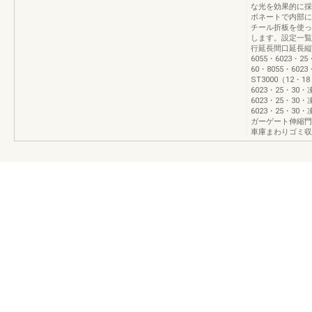
な光を効果的に採
ボネートで内部に
チール折板を使っ
します。設定一覧
行延長間口延長縦2
6055・6023・2
60・8055・60
ST3000（12・1
6023・25・30・
6023・25・30・
6023・25・3
ガーゲート伸縮門
車庫まわりゴミ収