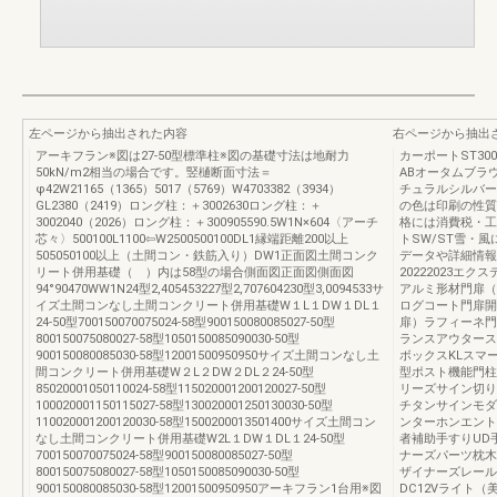
左ページから抽出された内容
右ページから抽出
アーキフラン※図は27-50型標準柱※図の基礎寸法は地耐力
カーポートST3
50kN/m2相当の場合です。竪樋断面寸法＝
ABオータムブラ
φ42W21165（1365）5017（5769）W4703382（3934）
チュラルシルバー
GL2380（2419）ロング柱：＋3002630ロング柱：＋
の色は印刷の性質
3002040（2026）ロング柱：＋300905590.5W1N×604〈アーチ
格には消費税・工
芯々〉500100L1100⇦W2500500100DL1縁端距離200以上
トSW/ST雪・
505050100以上（土間コン・鉄筋入り）DW1正面図土間コンク
データや詳細情報
リート併用基礎（ ）内は58型の場合側面図正面図側面図
20222023エ
94°90470WW1N24型2,405453227型2,707604230型3,0094533サ
アルミ形材門扉（
イズ土間コンなし土間コンクリート併用基礎W１L１DW１DL１
ログコート門扉開
24-50型700150070075024-58型900150080085027-50型
扉）ラフィーネ門
800150075080027-58型1050150085090030-50型
ランスアウタース
900150080085030-58型12001500950950サイズ土間コンなし土
ボックスKLスマ
間コンクリート併用基礎W２L２DW２DL２24-50型
型ポスト機能門柱
85020001050110024-58型115020001200120027-50型
リーズサイン切り
100020001150115027-58型130020001250130030-50型
チタンサインモダ
110020001200120030-58型1500200013501400サイズ土間コン
ンターホンエント
なし土間コンクリート併用基礎W2L１DW１DL１24-50型
者補助手すりUD
700150070075024-58型900150080085027-50型
ナーズパーツ枕木
800150075080027-58型1050150085090030-50型
ザイナーズレール
900150080085030-58型12001500950950アーキフラン1台用※図
DC12Vライト（