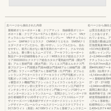
左ページから抽出された内容
右ページから抽出
屋根材ポリカーボネート板：クリアマット 熱線吸収ポリカー
は受注生産品です
ボネート板：クリアブルーSアルミ色SCシャイングレー VNナ
ことがあります。
チュラルシルバー柱パネルSCシャイングレー VNナチュラルシ
れていません。ア
ルバー QMFMクリエラスク CMKMクリエモカ SMEMクリ
圧強度の数値は目
エダークオープンだから、使いやすい。シンプルだから、合わ
圧強度風速38m/
せやすい。前方に柱がない後方支持のカーポート。クルマの出
+SCVN主要材
し入れも、乗り降りもスムーズです。アーキフランカーポート
台用シャイングレー2
製品データや詳細情報をチェック！WEBカタログ総合エクステ
さ=2,040mm標
リア20222023エクステリア総合カタログ電気錠付門扉（開き門
ナチュラルシルバー
扉）アルミ形材門扉（開き門扉）プレミエス門扉エルネクス門
行=5,017mm
扉プログコート門扉開き門扉AA開き門扉ABアルミ鋳物門扉（開
用¥499,800
き門扉）ラフィーネ門扉アルミ形材門扉（引戸門扉）ダブルエ
台用）2台用ナチュ
ントランスアウタースライドアーキスライド門戸宅配ボックス
=5,143mm奥行
宅配ボックスKLスマート宅配ポストポストエクスポストアクシ
ート屋根材使用¥9
ィ横型ポスト機能門柱アクシィルミフェイスウィルモダンユー
27・27・27-50
ロブリーズサイン切り文字サインガラスバーサイン江戸硝子サ
=2,040mm標準
インチタンサインモダンガラスサイン門袖コーピングGBウォー
面間口奥行高さ［
ルインターホンエントランスルーム・玄関ひさしツインガードⅢ
格表呼称寸法（W
歩行者補助手すりUD手すりグリップラインプラスGGルーフデ
材使用熱線吸収ポ
ザイナーズパーツ枕木材デザイナーズボードスリットスクリー
（アルミ形材色）
ンデザイナーズレールウォールスクリーンエクステリアライト
柱標準柱ロング柱1
DC12Vライト（美彩）AC100Vライトアルミ形材フェンスサニー
2,405×5,017￥46