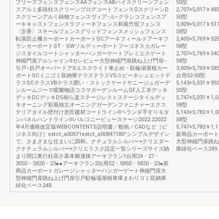
ブリーズフェンスフェンスAAフェンスABハイスクリーンフェン
50型
スアルミ多段柱スクリーンプログコートフェンスGスクリーンD
2,707×5,017￥48
スクリーンアルミ鋳物フェンスヴィア･ル･クラシコフェンスア
50型
ーキキャストフェンスラフィーネフェンス和風竹垣フェンス
3,009×5,017￥51
〈京香〉スチールフェンスグリッドフェンスメッシュフェンス
58型
転落防止柵カーポートカーポートSCアーキフィールドアーキフ
2,405×5,769￥52
ランカーポートST・SWソルディーポートフーゴネスカガレー
58型
ジスタイルコートシャッターハンガーゲートプレミエスゲート
2,707×5,769￥54
伸縮門扉アルシャインⅡセレビュー大型伸縮門扉跳ね上げ門扉･
58型
引戸･折戸オーバードアSエススライド車止め・駐輪場屋根カー
3,009×5,769￥58
ポートSCミニゴミ収納庫テラステラスVSスピーネシュエットテ
台用52-50型
ラスSCテラスVBテラス囲い・ストックヤードサニージュガーデ
5,143×5,031￥95
ンルームジーマ暖蘭物語ココマガーデンルームGF人工木デッキ
50型
デッキDCデッキDS樹ら楽ステージレストステージタイルデッ
5,747×5,031￥1,0
キオーニング彩風独立オーニングガーデンファニチャーエクス
58型
テリアタイル壁付け意匠建材コートラインⅡベランダ手すりモダ
5,143×5,782￥1,0
ンパネルハンドラインⅢバルコニービューステージ2022.22022
58型
年4月価格改定版WEBCONTENTS説明書／動画／CADなど［ビ
5,747×5,782￥1,1
ジネス向け］extct_a00571extct_a00847180°シンプルデザイン
新商品カーポート
で、さまざまな住まいに調和。ナチュラルシルバー×クリエダー
大型伸縮門扉跳ね
クナチュラルシルバー×クリエラスク設定一覧シリーズサイズ納
庫緑化ベース249
まり間口奥行柱高さ基本横連棟アーキフラン1台用24・27・
3050・5820・23●●アーキフラン2台用52・5850・5820・23●新
商品カーポートガレージシャッターハンガーゲート伸縮門扉大
型伸縮門扉跳ね上げ門扉引戸駐輪場屋根車庫まわりゴミ収納庫
緑化ベース248